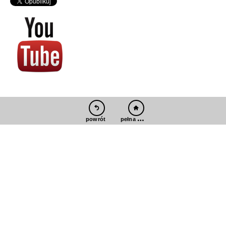
pełna wersja
powrót