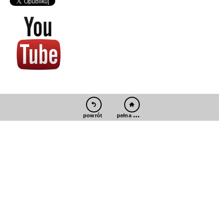
pełna wersja
powrót