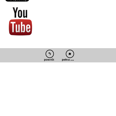
pełna wersja
powrót