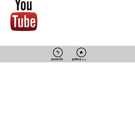
pełna wersja
powrót