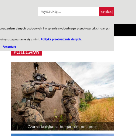
przetwarzaniem danych osobowych i w sprawie swobodnego przepływu takich danych
SH
SKLEP
Jednodniówki
Praca w WIW
simy o zapoznanie się z nimi:
Polityka przetwarzania danych
.
 –
Akceptuję
POLECAMY
Czarna taktyka na bułgarskim poligonie