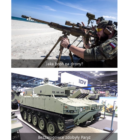
Jaka broń na drony?
Bezzałogowce zdobyły Paryż