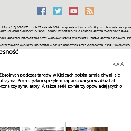
o i Rady (UE) 2016/679 z dnia 27 kwietnia 2016 r. w sprawie ochrony osób fizycznych w związku z 
Świat
Społeczność
Sport
Historia
Galerie
Wideo
ENGLI
oraz uchylenia dyrektywy 95/46/WE (ogólne rozporządzenie o ochronie danych, zwane także RODO).
acje dotyczące przetwarzania przez Wojskowy Instytut Wydawniczy Państwa danych osobowych. Pro
zaakceptowanie warunków przetwarzania danych osobowych przez Wojskowych Instytut Wydawniczy
zesność
A
A
A
Zbrojnych podczas targów w Kielcach polska armia chwali się
otrzyma. Poza ciężkim sprzętem zaparkowanym wzdłuż hal
ęczna czy symulatory. A także setki żołnierzy opowiadających o