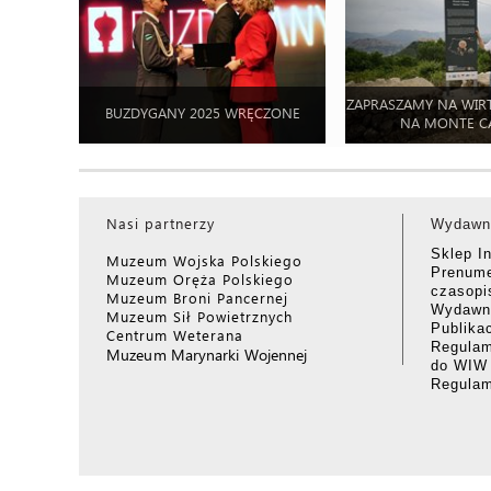
ZAPRASZAMY NA WIR
BUZDYGANY 2025 WRĘCZONE
NA MONTE C
Nasi partnerzy
Wydawn
Sklep I
Muzeum Wojska Polskiego
Prenume
Muzeum Oręża Polskiego
czasop
Muzeum Broni Pancernej
Wydawni
Muzeum Sił Powietrznych
Publika
Centrum Weterana
Regulam
Muzeum Marynarki Wojennej
do WIW
Regula