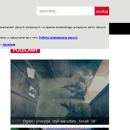
przetwarzaniem danych osobowych i w sprawie swobodnego przepływu takich danych
SH
SKLEP
Jednodniówki
Praca w WIW
simy o zapoznanie się z nimi:
Polityka przetwarzania danych
.
 –
Akceptuję
POLECAMY
Ogień i precyzja, czyli warsztaty „Sosab ‘26”