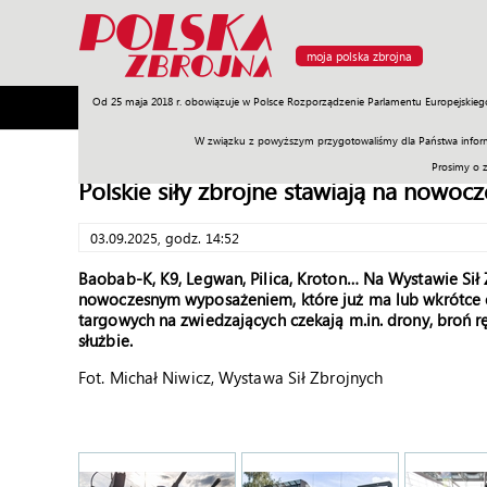
moja polska zbrojna
Od 25 maja 2018 r. obowiązuje w Polsce Rozporządzenie Parlamentu Europejskieg
Armia
Poligon
Sprzęt
Misje
Polityka
Prawo
W związku z powyższym przygotowaliśmy dla Państwa inform
Prosimy o 
Polskie siły zbrojne stawiają na nowoc
03.09.2025, godz. 14:52
Baobab-K, K9, Legwan, Pilica, Kroton… Na Wystawie Sił 
nowoczesnym wyposażeniem, które już ma lub wkrótce 
targowych na zwiedzających czekają m.in. drony, broń r
służbie.
Fot. Michał Niwicz, Wystawa Sił Zbrojnych