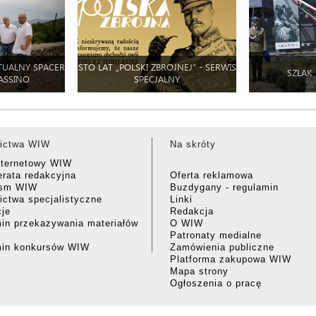
TUALNY SPACER
STO LAT „POLSKI ZBROJNEJ” - SERWIS
SZLAK
ASSINO
SPECJALNY
ictwa WIW
Na skróty
nternetowy WIW
rata redakcyjna
Oferta reklamowa
ism WIW
Buzdygany - regulamin
ctwa specjalistyczne
Linki
cje
Redakcja
in przekazywania materiałów
O WIW
Patronaty medialne
min konkursów WIW
Zamówienia publiczne
Platforma zakupowa WIW
Mapa strony
Ogłoszenia o pracę