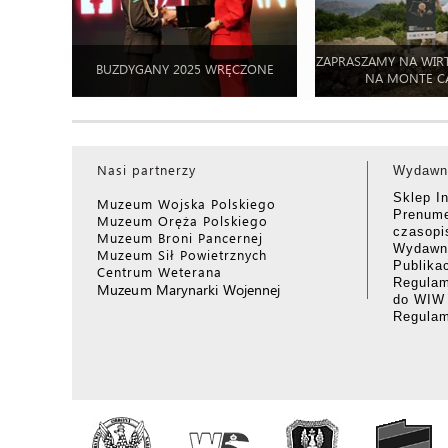
ZAPRASZAMY NA WIR
BUZDYGANY 2025 WRĘCZONE
NA MONTE C
Nasi partnerzy
Wydawn
Sklep I
Muzeum Wojska Polskiego
Prenume
Muzeum Oręża Polskiego
czasop
Muzeum Broni Pancernej
Wydawni
Muzeum Sił Powietrznych
Publika
Centrum Weterana
Regulam
Muzeum Marynarki Wojennej
do WIW
Regula