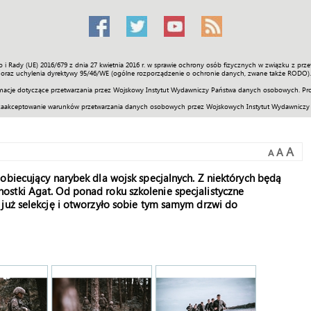
o i Rady (UE) 2016/679 z dnia 27 kwietnia 2016 r. w sprawie ochrony osób fizycznych w związku z 
Świat
Społeczność
Sport
Historia
Galerie
Wideo
ENGLI
oraz uchylenia dyrektywy 95/46/WE (ogólne rozporządzenie o ochronie danych, zwane także RODO).
acje dotyczące przetwarzania przez Wojskowy Instytut Wydawniczy Państwa danych osobowych. Pro
zaakceptowanie warunków przetwarzania danych osobowych przez Wojskowych Instytut Wydawniczy
A
A
A
obiecujący narybek dla wojsk specjalnych. Z niektórych będą
stki Agat. Od ponad roku szkolenie specjalistyczne
 już selekcję i otworzyło sobie tym samym drzwi do