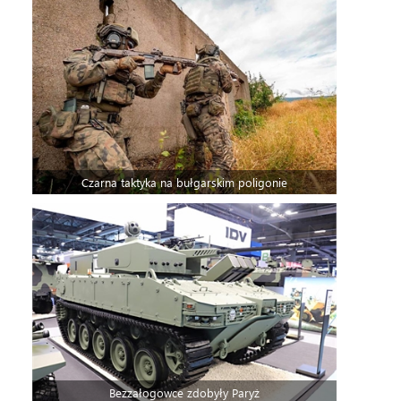
Czarna taktyka na bułgarskim poligonie
Bezzałogowce zdobyły Paryż