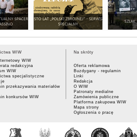
TUALNY SPACER
STO LAT „POLSKI ZBROJNEJ” - SERWIS
SZLAK
ASSINO
SPECJALNY
ictwa WIW
Na skróty
nternetowy WIW
rata redakcyjna
Oferta reklamowa
ism WIW
Buzdygany - regulamin
ctwa specjalistyczne
Linki
cje
Redakcja
in przekazywania materiałów
O WIW
Patronaty medialne
min konkursów WIW
Zamówienia publiczne
Platforma zakupowa WIW
Mapa strony
Ogłoszenia o pracę