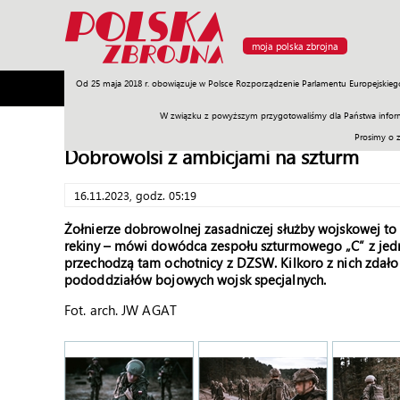
moja polska zbrojna
Od 25 maja 2018 r. obowiązuje w Polsce Rozporządzenie Parlamentu Europejskieg
Armia
Poligon
Sprzęt
Misje
Polityka
Prawo
W związku z powyższym przygotowaliśmy dla Państwa inform
Prosimy o 
Dobrowolsi z ambicjami na szturm
16.11.2023, godz. 05:19
Żołnierze dobrowolnej zasadniczej służby wojskowej to 
rekiny – mówi dowódca zespołu szturmowego „C” z jedno
przechodzą tam ochotnicy z DZSW. Kilkoro z nich zdało
pododdziałów bojowych wojsk specjalnych.
Fot. arch. JW AGAT