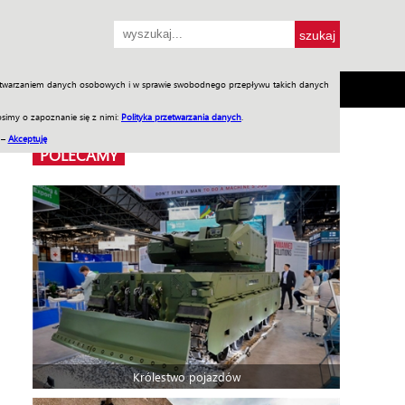
przetwarzaniem danych osobowych i w sprawie swobodnego przepływu takich danych
SH
SKLEP
Jednodniówki
Praca w WIW
simy o zapoznanie się z nimi:
Polityka przetwarzania danych
.
 –
Akceptuję
POLECAMY
Królestwo pojazdów