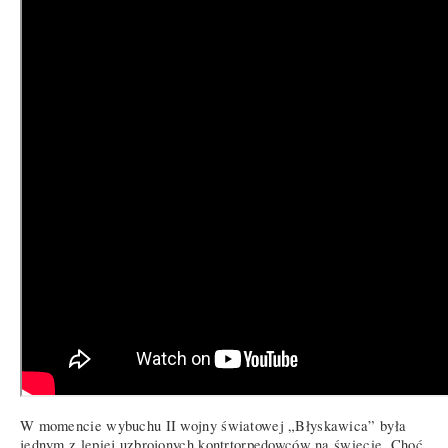
W momencie wybuchu II wojny światowej „Błyskawica” była
jednym z lepiej uzbrojonych kontrtorpedowców na świecie. Choć