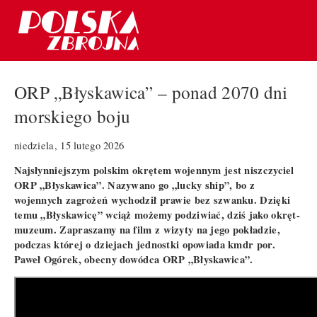
ORP „Błyskawica” – ponad 2070 dni
morskiego boju
niedziela, 15 lutego 2026
Najsłynniejszym polskim okrętem wojennym jest niszczyciel
ORP „Błyskawica”. Nazywano go „lucky ship”, bo z
wojennych zagrożeń wychodził prawie bez szwanku. Dzięki
temu „Błyskawicę” wciąż możemy podziwiać, dziś jako okręt-
muzeum. Zapraszamy na film z wizyty na jego pokładzie,
podczas której o dziejach jednostki opowiada kmdr por.
Paweł Ogórek, obecny dowódca ORP „Błyskawica”.