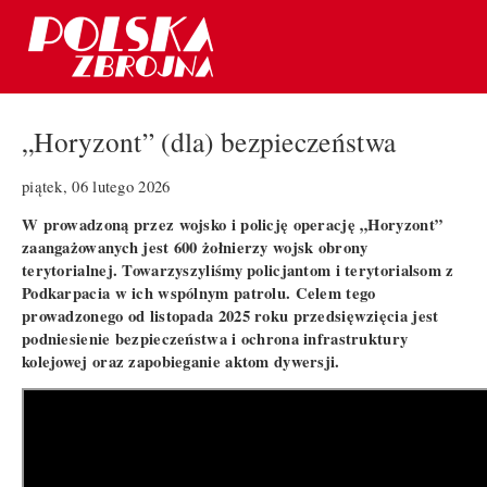
„Horyzont” (dla) bezpieczeństwa
piątek, 06 lutego 2026
W prowadzoną przez wojsko i policję operację „Horyzont”
zaangażowanych jest 600 żołnierzy wojsk obrony
terytorialnej. Towarzyszyliśmy policjantom i terytorialsom z
Podkarpacia w ich wspólnym patrolu. Celem tego
prowadzonego od listopada 2025 roku przedsięwzięcia jest
podniesienie bezpieczeństwa i ochrona infrastruktury
kolejowej oraz zapobieganie aktom dywersji.