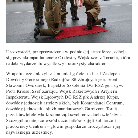
Uroczystość, przeprowadzona w podniosłej atmosferze, odbyła
się przy akompaniamencie Orkiestry Wojskowej z Torunia, która
nadała wydarzeniu wyjątkowy i uroczysty charakter.
W apelu uczestniczyli znamienici goście, m.in.: I Zastępca
Dowódcy Generalnego Rodzajów Sił Zbrojnych gen. broni
Sławomir Owczarek, Inspektor Szkolenia DG RSZ gen. dyw.
Piotr Kriese, Szef Zarządu Wojsk Rakietowych i Artylerii
Inspektoratu Wojsk Lądowych DG RSZ płk Andrzej Kupis,
dowódcy jednostek artyleryjskich, byli Komendanci Centrum,
dowódcy jednostek i służb mundurowych Garnizonu Toruń,
przedstawiciele władz samorządowych oraz duchowieństwa.
Szczególne miejsce wśród uczestników zajęli żołnierze i
pracownicy Centrum – główni gospodarze uroczystości i jej
najważniejsi uczestnicy.