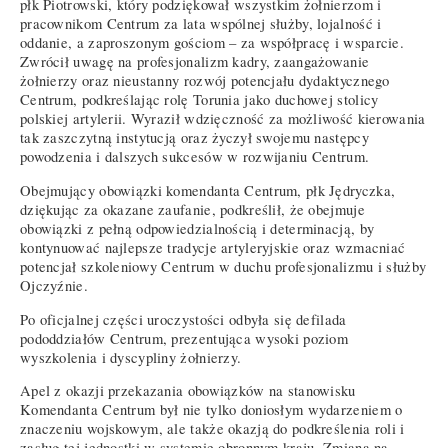
płk Piotrowski, który podziękował wszystkim żołnierzom i
pracownikom Centrum za lata wspólnej służby, lojalność i
oddanie, a zaproszonym gościom – za współpracę i wsparcie.
Zwrócił uwagę na profesjonalizm kadry, zaangażowanie
żołnierzy oraz nieustanny rozwój potencjału dydaktycznego
Centrum, podkreślając rolę Torunia jako duchowej stolicy
polskiej artylerii. Wyraził wdzięczność za możliwość kierowania
tak zaszczytną instytucją oraz życzył swojemu następcy
powodzenia i dalszych sukcesów w rozwijaniu Centrum.
Obejmujący obowiązki komendanta Centrum, płk Jędryczka,
dziękując za okazane zaufanie, podkreślił, że obejmuje
obowiązki z pełną odpowiedzialnością i determinacją, by
kontynuować najlepsze tradycje artyleryjskie oraz wzmacniać
potencjał szkoleniowy Centrum w duchu profesjonalizmu i służby
Ojczyźnie.
Po oficjalnej części uroczystości odbyła się defilada
pododdziałów Centrum, prezentująca wysoki poziom
wyszkolenia i dyscypliny żołnierzy.
Apel z okazji przekazania obowiązków na stanowisku
Komendanta Centrum był nie tylko doniosłym wydarzeniem o
znaczeniu wojskowym, ale także okazją do podkreślenia roli i
zasług tej jednostki w systemie obronnym kraju. Zmiana na