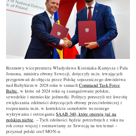
Rozmowy wicepremiera Władysława Kosiniaka-Kamysza i Pala
Jonsona, ministra obrony Szwecji, dotyczyły m.in. trwających
przygotowań do objęcia przez Polskę sojuszniczego dowództwa
nad Bałtykiem w 2028 roku w ramach
Command Task Force
Baltic
, w które od 2024 roku są zaangażowane polskie,
szwedzkie i niemieckie jednostki. Politycy poruszyli też kwestię
zwiększania zdolności dotyczących obrony przeciwlotniczej i
rozpoznania m.in. w kontekście samolotów wczesnego
wykrywania i ostrzegania
SAAB 340, które operują już na
polskim niebie
. – Tych zdolności będzie potrzebnych z roku na
rok coraz więcej i rozmawiamy ze Szwecją na ten temat –
przyznał polski szef MON-u.