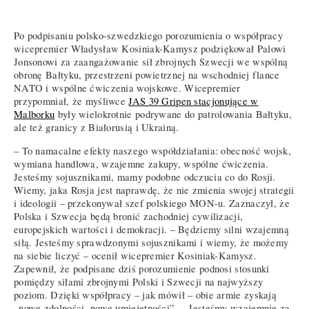
Po podpisaniu polsko-szwedzkiego porozumienia o współpracy
wicepremier Władysław Kosiniak-Kamysz podziękował Palowi
Jonsonowi za zaangażowanie sił zbrojnych Szwecji we wspólną
obronę Bałtyku, przestrzeni powietrznej na wschodniej flance
NATO i wspólne ćwiczenia wojskowe. Wicepremier
przypomniał, że myśliwce
JAS 39 Gripen stacjonujące w
Malborku
były wielokrotnie podrywane do patrolowania Bałtyku,
ale też granicy z Białorusią i Ukrainą.
– To namacalne efekty naszego współdziałania: obecność wojsk,
wymiana handlowa, wzajemne zakupy, wspólne ćwiczenia.
Jesteśmy sojusznikami, mamy podobne odczucia co do Rosji.
Wiemy, jaka Rosja jest naprawdę, że nie zmienia swojej strategii
i ideologii – przekonywał szef polskiego MON-u. Zaznaczył, że
Polska i Szwecja będą bronić zachodniej cywilizacji,
europejskich wartości i demokracji. – Będziemy silni wzajemną
siłą. Jesteśmy sprawdzonymi sojusznikami i wiemy, że możemy
na siebie liczyć – ocenił wicepremier Kosiniak-Kamysz.
Zapewnił, że podpisane dziś porozumienie podnosi stosunki
pomiędzy siłami zbrojnymi Polski i Szwecji na najwyższy
poziom. Dzięki współpracy – jak mówił – obie armie zyskają
„nowe zdolności, nowe umiejętności”. – Jesteśmy wzajemnie za