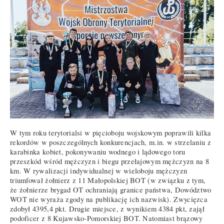
W tym roku terytorialsi w pięcioboju wojskowym poprawili kilka
rekordów w poszczególnych konkurencjach, m.in. w strzelaniu z
karabinka kobiet, pokonywaniu wodnego i lądowego toru
przeszkód wśród mężczyzn i biegu przełajowym mężczyzn na 8
km. W rywalizacji indywidualnej w wieloboju mężczyzn
triumfował żołnierz z 11 Małopolskiej BOT (w związku z tym,
że żołnierze brygad OT ochraniają granice państwa, Dowództwo
WOT nie wyraża zgody na publikację ich nazwisk). Zwycięzca
zdobył 4395,4 pkt. Drugie miejsce, z wynikiem 4384 pkt, zajął
podoficer z 8 Kujawsko-Pomorskiej BOT. Natomiast brązowy