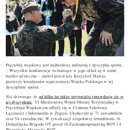
Pięciobój wojskowy jest najbardziej militarną z dyscyplin sportu.
– Wszystkie konkurencje wchodzące w jego skład są w armii
bardzo użyteczne – mówił przed laty Krzysztof Matras,
pierwszy koordynator reprezentacji Wojska Polskiego w tej
dyscyplinie sportu.
Nic dziwnego, że
od kilku lat także terytorialsi sprawdzają się w
tej dyscyplinie
. VI Mistrzostwa Wojsk Obrony Terytorialnej w
Pięcioboju Wojskowym odbyły się w Centrum Szkolenia
Łączności i Informatyki w Zegrzu. Ukończyło je 71 zawodników
oraz 54 zawodniczki. W rywalizacji zespołowej triumfowała 16
Dolnośląska Brygada OT przed 14 Zachodniopomorską BOT i 4
Warmińsko-Mazurską BOT.