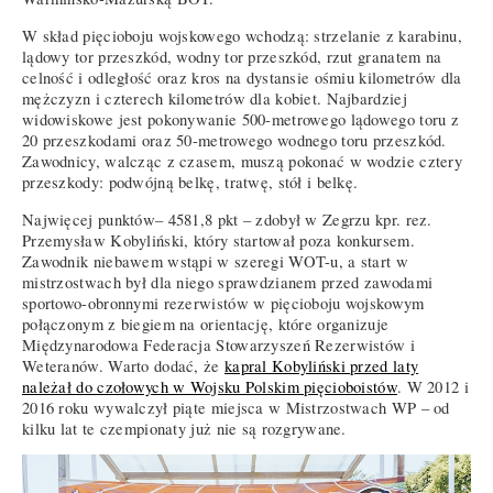
W skład pięcioboju wojskowego wchodzą: strzelanie z karabinu,
lądowy tor przeszkód, wodny tor przeszkód, rzut granatem na
celność i odległość oraz kros na dystansie ośmiu kilometrów dla
mężczyzn i czterech kilometrów dla kobiet. Najbardziej
widowiskowe jest pokonywanie 500-metrowego lądowego toru z
20 przeszkodami oraz 50-metrowego wodnego toru przeszkód.
Zawodnicy, walcząc z czasem, muszą pokonać w wodzie cztery
przeszkody: podwójną belkę, tratwę, stół i belkę.
Najwięcej punktów– 4581,8 pkt – zdobył w Zegrzu kpr. rez.
Przemysław Kobyliński, który startował poza konkursem.
Zawodnik niebawem wstąpi w szeregi WOT-u, a start w
mistrzostwach był dla niego sprawdzianem przed zawodami
sportowo-obronnymi rezerwistów w pięcioboju wojskowym
połączonym z biegiem na orientację, które organizuje
Międzynarodowa Federacja Stowarzyszeń Rezerwistów i
Weteranów. Warto dodać, że
kapral Kobyliński przed laty
należał do czołowych w Wojsku Polskim pięcioboistów
. W 2012 i
2016 roku wywalczył piąte miejsca w Mistrzostwach WP – od
kilku lat te czempionaty już nie są rozgrywane.