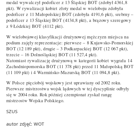
medal wywalczył podoficer z 13 Śląskiej BOT (zdobył 4361,8
pkt). W rywalizacji kobiet złoty medal w wieloboju zdobyła
podoficer z 11 Małopolskiej BOT (zdobyła 4191,6 pkt), srebrny –
podoficer z 13 Śląskiej BOT (4134,8 pkt), a brązowy szeregowy
z 9 Łódzkiej BOT (4112 pkt).
W wielobojowej klasyfikacji drużynowej mężczyzn miejsca na
podium zajęły reprezentacje: pierwsze – 8 Kujawsko-Pomorskiej
BOT (12 189 pkt), drugie – 3 Podkarpackiej BOT (12 067 pkt),
trzecie – 16 Dolnośląskiej BOT (11 527,4 pkt).
Natomiast rywalizację drużynową w kategorii kobiet wygrała 14
Zachodniopomorska BOT (11 378 pkt) przed 11 Małopolską BOT
(11 109 pkt) i 4 Warmińsko-Mazurską BOT (11 094,8 pkt).
W Polsce pięciobój wojskowy jest uprawiany od 2002 roku.
Pierwsze mistrzostwa wojsk lądowych w tej dyscyplinie odbyły
się w 2004 roku. Rok później czempionat zyskał rangę
mistrzostw Wojska Polskiego.
SZUS
autor zdjęć: WOT