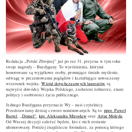
Redakcja „Polski Zbrojnej” już po raz 31. przyzna w tym roku
swoje nagrody – Buzdygany. To wyróżnienia, którymi
honorowane są wyjątkowe osoby, promujące śmiałe myślenie,
odwagę w prezentowaniu poglądów i kształtujące nowoczesny
wizerunek wojska.
Wśród dotychczasowych laureatów
są
najwyżsi dowódcy Wojska Polskiego, zasłużeni żołnierze, znani
politycy i osobistości życia publicznego.
Jednego Buzdygana przyznacie Wy – nasi czytelnicy.
Przedstawiamy dzisiaj czworo nominowanych. Są to:
ppor. Paweł
Bartel
,
„Domel”
,
kpr. Aleksandra Mirosław
oraz
Artur Molęda
.
Od Waszej decyzji zależeć będzie, kto z nich zostanie
uhonorowany. Poniżej znajdziecie formularz, za pomocą którego