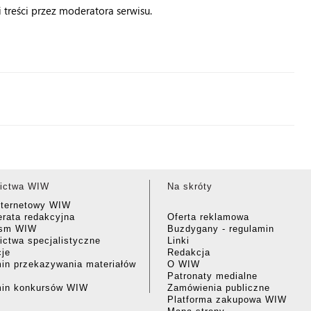
treści przez moderatora serwisu.
ictwa WIW
Na skróty
nternetowy WIW
rata redakcyjna
Oferta reklamowa
ism WIW
Buzdygany - regulamin
ctwa specjalistyczne
Linki
cje
Redakcja
in przekazywania materiałów
O WIW
Patronaty medialne
min konkursów WIW
Zamówienia publiczne
Platforma zakupowa WIW