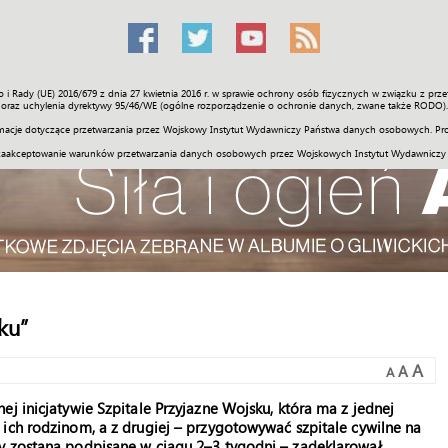
o i Rady (UE) 2016/679 z dnia 27 kwietnia 2016 r. w sprawie ochrony osób fizycznych w związku z 
Świat
Społeczność
Sport
Historia
Galerie
Wideo
ENGLI
oraz uchylenia dyrektywy 95/46/WE (ogólne rozporządzenie o ochronie danych, zwane także RODO).
acje dotyczące przetwarzania przez Wojskowy Instytut Wydawniczy Państwa danych osobowych. Pro
zaakceptowanie warunków przetwarzania danych osobowych przez Wojskowych Instytut Wydawniczy
ku”
A
A
A
j inicjatywie Szpitale Przyjazne Wojsku, która ma z jednej
ich rodzinom, a z drugiej – przygotowywać szpitale cywilne na
y zostaną podpisane w ciągu 2–3 tygodni – zadeklarował