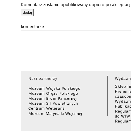
Komentarz zostanie opublikowany dopiero po akceptacji 
komentarze
Nasi partnerzy
Wydawn
Sklep I
Muzeum Wojska Polskiego
Prenume
Muzeum Oręża Polskiego
czasop
Muzeum Broni Pancernej
Wydawni
Muzeum Sił Powietrznych
Publika
Centrum Weterana
Regulam
Muzeum Marynarki Wojennej
do WIW
Regula