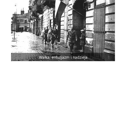
Walka, entuzjazm i nadzieja