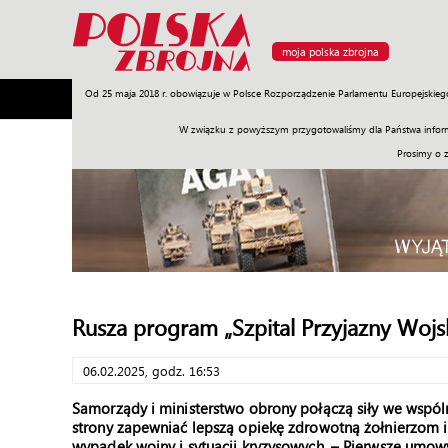
moja polska zbrojna
Od 25 maja 2018 r. obowiązuje w Polsce Rozporządzenie Parlamentu Europejskieg
Armia
Poligon
Sprzęt
Misje
Polityka
Prawo
W związku z powyższym przygotowaliśmy dla Państwa inform
Prosimy o 
Rusza program „Szpital Przyjazny Wojs
06.02.2025, godz. 16:53
Samorządy i ministerstwo obrony połączą siły we wspólne
strony zapewniać lepszą opiekę zdrowotną żołnierzom i 
wypadek wojny i sytuacji kryzysowych. – Pierwsze umow