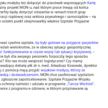
ojsku miałyby też dołączyć do placówek wspierających
Kartę
ziny projekt MON-u, nad którym prace trwają od końca
enefity będą dotyczyć obszarów w ramach trzech grup
tracji rządowej oraz sektora prywatnego i samorządów – na
 ostatni punkt obejmowałby właśnie Szpitale Przyjazne
ować cywilne szpitale,
by były gotowe na przyjęcie pacjentów
eślali wielokrotnie, że w obecnej sytuacji geopolitycznej
ć funkcjonowania w czasie wojny lub sytuacji kryzysowej
. –
ście byli dla swojego personelu forpocztą tego sposobu
ać? Kto nas może wesprzeć logistycznie? Czy mamy
rowadzący debatę płk dr n. med. Arkadiusz Kosowski, dyrektor
j z pomocą mają przyjść
wojskowi medycy, którzy ze
wiedzą i doświadczeniem
. MON chce zaoferować szpitalom
ie zgłoszone zapotrzebowanie. Szpitale Przyjazne Wojsku
 ochrony ludności i udziału w programie
„Tarcza Wschód”
.
wanie z programu e-zdrowie, w którym przyznawane są