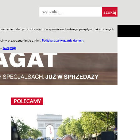
przetwarzaniem danych osobowych i w sprawie swobodnego przepływu takich danych
SH
SKLEP
Jednodniówki
Praca w WIW
simy o zapoznanie się z nimi:
Polityka przetwarzania danych
.
 –
Akceptuję
POLECAMY