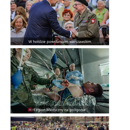
W hołdzie powstańcom warszawskim
Legion Medyczny na poligonie