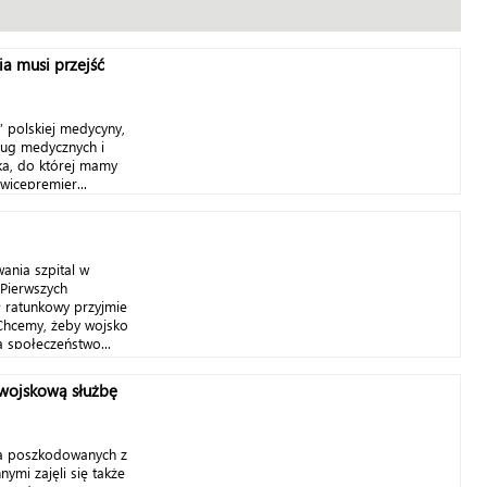
a musi przejść
e” polskiej medycyny,
sług medycznych i
ka, do której mamy
icepremier...
ania szpital w
Pierwszych
ł ratunkowy przyjmie
Chcemy, żeby wojsko
a społeczeństwo...
 wojskową służbę
ja poszkodowanych z
ymi zajęli się także