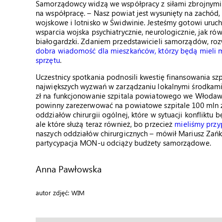
Samorządowcy widzą we współpracy z siłami zbrojnymi 
na współpracę. – Nasz powiat jest wysunięty na zachód,
wojskowe i lotnisko w Świdwinie. Jesteśmy gotowi uruc
wsparcia wojska psychiatrycznie, neurologicznie, jak rów
białogardzki. Zdaniem przedstawicieli samorządów, r
dobra wiadomość dla mieszkańców, którzy będą mieli m
sprzętu
.
Uczestnicy spotkania podnosili kwestię finansowania sz
największych wyzwań w zarządzaniu lokalnymi środkami
zł na funkcjonowanie szpitala powiatowego we Włodaw
powinny zarezerwować na powiatowe szpitale 100 mln zł
oddziałów chirurgii ogólnej, które w sytuacji konfliktu 
ale które służą teraz również, bo przecież
mieliśmy przy
naszych oddziałów chirurgicznych – mówił Mariusz Zańko
partycypacja MON-u odciąży budżety samorządowe.
Anna Pawłowska
autor zdjęć: WIM