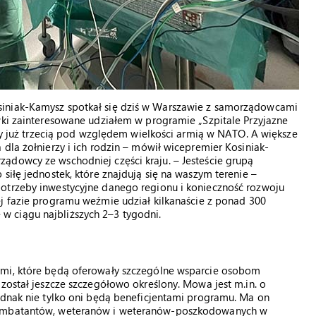
siniak-Kamysz spotkał się dziś w Warszawie z samorządowcami
wki zainteresowane udziałem w programie „Szpitale Przyjazne
śmy już trzecią pod względem wielkości armią w NATO. A większe
dla żołnierzy i ich rodzin – mówił wicepremier Kosiniak-
ądowcy ze wschodniej części kraju. – Jesteście grupą
siłę jednostek, które znajdują się na waszym terenie –
otrzeby inwestycyjne danego regionu i konieczność rozwoju
ej fazie programu weźmie udział kilkanaście z ponad 300
 ciągu najbliższych 2–3 tygodni.
ymi, które będą oferowały szczególne wsparcie osobom
 został jeszcze szczegółowo określony. Mowa jest m.in. o
ednak nie tylko oni będą beneficjentami programu. Ma on
 kombatantów, weteranów i weteranów-poszkodowanych w