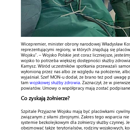
Wicepremier, minister obrony narodowej Władysław Ko
reprezentującymi regiony, w których znajdują się placó
Wojsku”. – Wojsko Polskie jest coraz liczniejsze, jeste
wojsko to potrzeba większej dostępności służby zdrowia 
Kamysz. Wśród uczestników spotkania przeważali samorz
wyłonioną przez nas albo ze względu na położenie, albo 
wyjaśniał. Szef MON-u dodał, że brano też pod uwagę p
tam
wojskowej służby zdrowia
. Zaznaczył, że w pierwsz
powiatów. Umowy o współpracy mają zostać podpisane w
Co zyskają żołnierze?
Szpitale Przyjazne Wojsku mają być placówkami cywiln
związanym z siłami zbrojnymi. Zakres tego wsparcia nie
systemie bezkolejkowym dla żołnierzy służby czynnej. J
obejmować także terytorialsów, rodziny wojskowych,