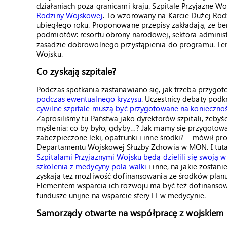
działaniach poza granicami kraju. Szpitale Przyjazne W
Rodziny Wojskowej
. To wzorowany na Karcie Dużej Rod
ubiegłego roku. Proponowane przepisy zakładają, że b
podmiotów: resortu obrony narodowej, sektora adminis
zasadzie dobrowolnego przystąpienia do programu. Ten
Wojsku.
Co zyskają szpitale?
Podczas spotkania zastanawiano się, jak trzeba przygot
podczas ewentualnego kryzysu
. Uczestnicy debaty podkr
cywilne szpitale muszą być przygotowane na koniecznoś
Zaprosiliśmy tu Państwa jako dyrektorów szpitali, żeby
myślenia: co by było, gdyby…? Jak mamy się przygotow
zabezpieczone leki, opatrunki i inne środki? – mówił p
Departamentu Wojskowej Służby Zdrowia w MON. I tuta
Szpitalami Przyjaznymi Wojsku będą dzielili się swoją 
szkolenia z medycyny pola walki
i inne, na jakie zostan
zyskają też możliwość dofinansowania ze środków planu
Elementem wsparcia ich rozwoju ma być też dofinanso
fundusze unijne na wsparcie sfery IT w medycynie.
Samorządy otwarte na współpracę z wojskiem