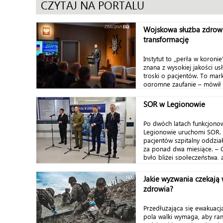
CZYTAJ NA PORTALU
Wojskowa służba zdrowi
transformację
Instytut to „perła w koroni
znana z wysokiej jakości u
troski o pacjentów. To mar
ogromne zaufanie – mówił w
SOR w Legionowie
Po dwóch latach funkcjonow
Legionowie uruchomi SOR. 
pacjentów szpitalny oddzia
za ponad dwa miesiące. – 
było bliżej społeczeństwa, 
Jakie wyzwania czekają
zdrowia?
Przedłużająca się ewakuac
pola walki wymaga, aby rann