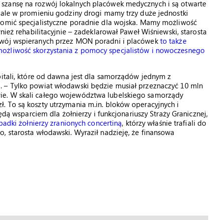
szansę na rozwój lokalnych placówek medycznych i są otwarte
 ale w promieniu godziny drogi mamy trzy duże jednostki
homić specjalistyczne poradnie dla wojska. Mamy możliwość
nież rehabilitacyjnie – zadeklarował Paweł Wiśniewski, starosta
ozwój wspieranych przez MON poradni i placówek
to także
ożliwość skorzystania z pomocy specjalistów i nowoczesnego
pitali, które od dawna jest dla samorządów jednym z
. – Tylko powiat włodawski będzie musiał przeznaczyć 10 mln
ie. W skali całego województwa lubelskiego samorządy
. To są koszty utrzymania m.in. bloków operacyjnych i
będą wsparciem dla żołnierzy i funkcjonariuszy Straży Granicznej,
padki żołnierzy zranionych concertiną
, którzy właśnie trafiali do
, starosta włodawski. Wyraził nadzieję, że finansowa