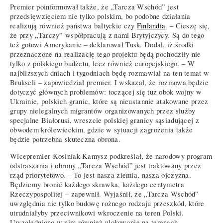
Premier poinformował także, że „Tarcza Wschód” jest
przedsięwzięciem nie tylko polskim, bo podobne działania
realizują również państwa bałtyckie czy
Finlandia
. – Cieszę się,
że przy „Tarczy” współpracują z nami Brytyjczycy. Są do tego
też gotowi Amerykanie – deklarował Tusk. Dodał, iż środki
przeznaczone na realizację tego projektu będą pochodziły nie
tylko z polskiego budżetu, lecz również europejskiego. – W
najbliższych dniach i tygodniach będę rozmawiał na ten temat w
Brukseli – zapowiedział premier. I wskazał, że rozmowa będzie
dotyczyć głównych problemów: toczącej się tuż obok wojny w
Ukrainie, polskich granic, które są nieustannie atakowane przez
grupy nielegalnych migrantów organizowanych przez służby
specjalne Białorusi, wreszcie polskiej granicy sąsiadującej z
obwodem królewieckim, gdzie w sytuacji zagrożenia także
będzie potrzebna skuteczna obrona.
Wicepremier Kosiniak-Kamysz podkreślał, że narodowy program
odstraszania i obrony „Tarcza Wschód” jest traktowany przez
rząd priorytetowo. – To jest nasza ziemia, nasza ojczyzna.
Będziemy bronić każdego skrawka, każdego centymetra
Rzeczypospolitej – zapewnił. Wyjaśnił, że „Tarcza Wschód”
uwzględnia nie tylko budowę rożnego rodzaju przeszkód, które
utrudniałyby przeciwnikowi wkroczenie na teren Polski.
Uwzględniono w nim również ulokowanie na terenach