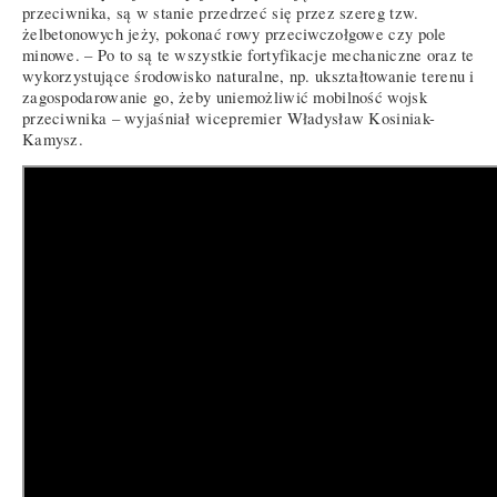
przeciwnika, są w stanie przedrzeć się przez szereg tzw.
żelbetonowych jeży, pokonać rowy przeciwczołgowe czy pole
minowe. – Po to są te wszystkie fortyfikacje mechaniczne oraz te
wykorzystujące środowisko naturalne, np. ukształtowanie terenu i
zagospodarowanie go, żeby uniemożliwić mobilność wojsk
przeciwnika – wyjaśniał wicepremier Władysław Kosiniak-
Kamysz.