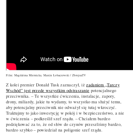
Film: Magdalena Miernicka, Marcin Łobaczewski / ZbrojnaTV
Z kolei premier Donald Tusk zaznaczył, iż
zadaniem „Tarczy
Wschód” jest przede wszystkim odstraszanie
potencjalnego
przeciwnika. – Te wszystkie ćwiczenia, instalacje, zapory,
drony, miliardy, jakie tu wydamy, to wszystko ma służyć temu,
aby potencjalny przeciwnik nie odważył się tutaj wkroczyć.
Traktujmy to jako inwestycję w pokój i w bezpieczeństwo, a nie
w ćwiczenia – podkreślił szef rządu. – Chciałem bardzo
podziękować za to, że od słów do czynów przeszliśmy bardzo,
bardzo szybko – powiedział na poligonie szef rządu.