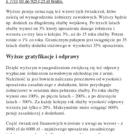
z 7711,03 do 9253,25 zł brutto.
Wyższe pensje oznaczają też wzrost tych świadczeń, które
zależą od wynagrodzenia żołnierzy zawodowych. Wyższy będzie
np. dodatek za długoletnią służbę wojskową. Po trzech latach
służby wynosi on 3% kwoty uposażenia danego żołnierza i
wzrasta co trzy lata o kolejne 3%, aż do 15 roku służby. Potem
rośnie o 1% co roku. Granicznym pułapem jest osiągnięcie po 35
latach służby dodatku stażowego w wysokości 35% uposażenia.
Wyższe gratyfikacje i odprawy
Dzięki wyższym wynagrodzeniom zwiększą się też odprawy
wypłacane żołnierzom zawodowym odchodzącym z armii.
Należność ta jest bowiem naliczana procentowo od wysokości
uposażenia zasadniczego z dodatkami, które przysługuje
żołnierzowi w ostatnim dniu pełnienia służby. Po roku służby
wynosi ono 100%, po pięciu latach – 200%, a po dziesięciu
latach – 300%. Za każdy kolejny rok służby wysokość odprawy
wzrasta już tylko o 20%. Maksymalnie może osiągnąć 600%
pensji zasadniczej z dodatkami.
Część świadczeń finansowych wzrośnie z uwagi na wzrost – z
4960 zł do 6000 zł – najniższego uposażenia zasadniczego