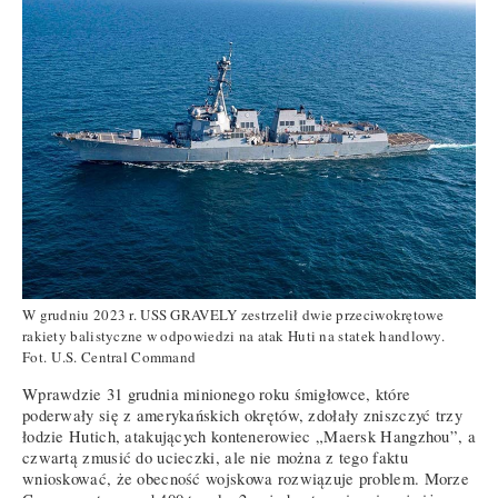
W grudniu 2023 r. USS GRAVELY zestrzelił dwie przeciwokrętowe
rakiety balistyczne w odpowiedzi na atak Huti na statek handlowy.
Fot. U.S. Central Command
Wprawdzie 31 grudnia minionego roku śmigłowce, które
poderwały się z amerykańskich okrętów, zdołały zniszczyć trzy
łodzie Hutich, atakujących kontenerowiec „Maersk Hangzhou”, a
czwartą zmusić do ucieczki, ale nie można z tego faktu
wnioskować, że obecność wojskowa rozwiązuje problem. Morze