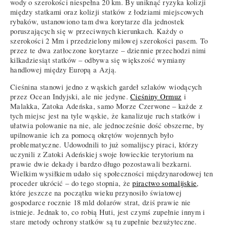
wody o szerokości niespełna 20 km. By uniknąć ryzyka kolizji
między statkami oraz kolizji statków z łodziami miejscowych
rybaków, ustanowiono tam dwa korytarze dla jednostek
poruszających się w przeciwnych kierunkach. Każdy o
szerokości 2 Mm i przedzielony milowej szerokości pasem. To
przez te dwa zatłoczone korytarze – dziennie przechodzi nimi
kilkadziesiąt statków – odbywa się większość wymiany
handlowej między Europą a Azją.
Cieśnina stanowi jedno z wąskich gardeł szlaków wiodących
przez Ocean Indyjski, ale nie jedyne.
Cieśniny Ormuz
i
Malakka, Zatoka Adeńska, samo Morze Czerwone – każde z
tych miejsc jest na tyle wąskie, że kanalizuje ruch statków i
ułatwia polowanie na nie, ale jednocześnie dość obszerne, by
upilnowanie ich za pomocą okrętów wojennych było
problematyczne. Udowodnili to już somalijscy piraci, którzy
uczynili z Zatoki Adeńskiej swoje łowieckie terytorium na
prawie dwie dekady i bardzo długo pozostawali bezkarni.
Wielkim wysiłkiem udało się społeczności międzynarodowej ten
proceder ukrócić – do tego stopnia, że
piractwo somalijskie
,
które jeszcze na początku wieku przynosiło światowej
gospodarce rocznie 18 mld dolarów strat, dziś prawie nie
istnieje. Jednak to, co robią Huti, jest czymś zupełnie innym i
stare metody ochrony statków są tu zupełnie bezużyteczne.