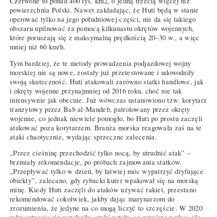
Czerwone to ponad 400 tys. km2, o jedną trzecią więcej niż
powierzchnia Polski. Nawet zakładając, że Huti będą w stanie
operować tylko na jego południowej części, nie da się takiego
obszaru upilnować za pomocą kilkunastu okrętów wojennych,
które poruszają się z maksymalną prędkością 20–30 w., a więc
mniej niż 60 km/h.
Tym bardziej, że te metody prowadzenia podjazdowej wojny
morskiej nie są nowe, zostały już przetestowane i udowodniły
swoją skuteczność. Huti atakowali zarówno statki handlowe, jak
i okręty wojenne przynajmniej od 2016 roku, choć nie tak
intensywnie jak obecnie. Już wówczas ustanowiono tzw. korytarz
tranzytowy przez Bab al-Mandeb, patrolowany przez okręty
wojenne, co jednak niewiele pomogło, bo Huti po prostu zaczęli
atakować poza korytarzem. Branża morska reagowała zaś na te
ataki chaotycznie, wydając sprzeczne zalecenia.
„Przez cieśninę przechodzić tylko nocą, by utrudnić atak” –
brzmiały rekomendacje, po próbach zajmowania statków.
„Przepływać tylko w dzień, by łatwiej móc wypatrzyć dryfujące
obiekty”, zalecano, gdy rybacki kuter wpakował się na morską
minę. Kiedy Huti zaczęli do ataków używać rakiet, przestano
rekomendować cokolwiek, jakby dając marynarzom do
zrozumienia, że jedyne na co mogą liczyć to szczęście. W 2020