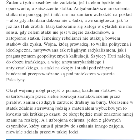
Żaden z tych sposobów nie zadziała, jeśli celem będzie nie
opanowanie, a zniszczenie statku. Antyabordażowe umocnienia
statku nie pomogą, jeśli nikt nie ma zamiaru wchodzić na pokład
– albo gdy abordażu dokona nie z łodzi, a ze śmigłowca, jak to
już raz Huti zrobili. Barykadowanie się załogi w cytadeli nie ma
sensu, gdy celem ataku nie jest wzięcie zakładników, a
zatopienie statku. Jemeńscy rebelianci nie atakują bowiem
statków dla zysku. Wojna, którą prowadzą, to walka polityczna i
ideologiczna, motywowana tak religijnym radykalizmem, jak i
pragmatyzmem geopolitycznych kalkulacji. Szyiccy Huti należą
do obozu irańskiego, a więc antyamerykańskiego i
antyizraelskiego, a ataki na okręty i statki pod różnymi
banderami przeprowadzane są pod pretekstem wsparcia
Palestyny.
Okręt wojenny mógł przyjść z pomocą każdemu statkowi w
eskortowanym przez siebie konwoju zaatakowanemu przez
piratów, zanim ci zdążyli zarzucić drabiny na burty. Uderzenie w
statek zdalnie sterowaną łodzią z materiałem wybuchowym to
kwestia tak krótkiego czasu, że okręt będzie miał znacznie mniej
szans na reakcję. A i uzbrojona ochrona, jeden z głównych
czynników, który zmusił piratów do szukania innego zajęcia,
niewiele zdziała przeciw takiej łodzi.