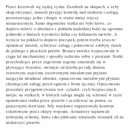
Piraci kierowali się żądzą zysku. Zarabiali na okupach, a żeby
okup otrzymać, musieli przejąć kontrolę nad statkiem i załogą,
pozostawiając jedno i drugie w stanie mniej więcej
nienaruszonym. Samo dogonienie statku nie było łatwe, co
dopiero mówić o abordażu z pokładu maleńkiej łodzi na ogromne
jednostki o burtach wysokości kilku czy kilkunastu metrów. A
wejście na pokład to dopiero początek; potem trzeba jeszcze
opanować mostek, schwytać załogę i pokierować zdobyty statek
do jednego z pirackich portów. Branża morska wypracowała w
ciągu lat mechanizmy i sposoby radzenia sobie z piratami. Statki
przechodzące przez zagrożone regiony zmieniały się w
pływające twierdze, owinięte od dziobu po rufę drutem
ostrzowym, najeżone zaostrzonymi metalowymi prętami
mającymi utrudniać abordaż, opancerzone metalowymi płytami
chroniącymi załogę przed ogniem z broni ręcznej. Opracowano
procedury przygotowywania tzw. cytadel, czyli bezpiecznych
miejsc na statkach, w których załoga mogła się schronić w razie
opanowania statku przez piratów i oczekiwać na pomoc za
pancernymi drzwiami. Siły wojskowe organizowały konwoje
eskortowane przez okręty wojenne. Armatorzy najmowali
uzbrojoną ochronę, która zdecydowanie zmieniała stosunek sił na
niekorzyść piratów.