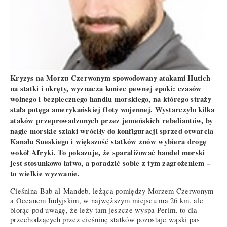
Kryzys na Morzu Czerwonym spowodowany atakami Hutich
na statki i okręty, wyznacza koniec pewnej epoki: czasów
wolnego i bezpiecznego handlu morskiego, na którego straży
stała potęga amerykańskiej floty wojennej. Wystarczyło kilka
ataków przeprowadzonych przez jemeńskich rebeliantów, by
nagle morskie szlaki wróciły do konfiguracji sprzed otwarcia
Kanału Sueskiego i większość statków znów wybiera drogę
wokół Afryki. To pokazuje, że sparaliżować handel morski
jest stosunkowo łatwo, a poradzić sobie z tym zagrożeniem –
to wielkie wyzwanie.
Cieśnina Bab al-Mandeb, leżąca pomiędzy Morzem Czerwonym
a Oceanem Indyjskim, w najwęższym miejscu ma 26 km, ale
biorąc pod uwagę, że leży tam jeszcze wyspa Perim, to dla
przechodzących przez cieśninę statków pozostaje wąski pas