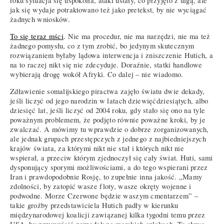
roku sytuacja się uspokoiła, ataki ustały, co przyjęto z ulgą, ale
jak się wydaje potraktowano też jako pretekst, by nie wyciągać
żadnych wniosków.
To się teraz mści
. Nie ma procedur, nie ma narzędzi, nie ma też
żadnego pomysłu, co z tym zrobić, bo jedynym skutecznym
rozwiązaniem byłaby lądowa interwencja i zniszczenie Hutich, a
na to raczej nikt się nie zdecyduje. Doraźnie, statki handlowe
wybierają drogę wokół Afryki. Co dalej – nie wiadomo.
Zdławienie somalijskiego piractwa zajęło światu dwie dekady,
jeśli liczyć od jego narodzin w latach dziewięćdziesiątych, albo
dziesięć lat, jeśli liczyć od 2004 roku, gdy stało się ono na tyle
poważnym problemem, że podjęto równie poważne kroki, by je
zwalczać. A mówimy tu wprawdzie o dobrze zorganizowanych,
ale jednak grupach przestępczych z jednego z najbiedniejszych
krajów świata, za którymi nikt nie stał i których nikt nie
wspierał, a przeciw którym zjednoczył się cały świat. Huti, sami
dysponujący sporymi możliwościami, a do tego wspierani przez
Iran i prawdopodobnie Rosję, to zupełnie inna jakość. „Mamy
zdolności, by zatopić wasze floty, wasze okręty wojenne i
podwodne. Morze Czerwone będzie waszym cmentarzem” –
takie groźby przedstawiciela Hutich padły w kierunku
międzynarodowej koalicji zawiązanej kilka tygodni temu przez