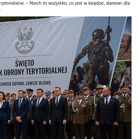
ytorialsów. – Niech to wszystko, co jest w księdze, stanowi dla
.