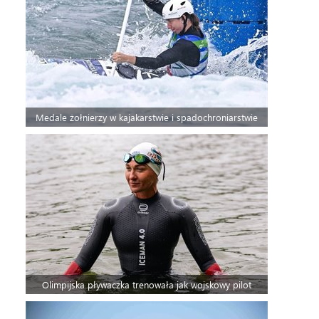
Medale żołnierzy w kajakarstwie i spadochroniarstwie
Olimpijska pływaczka trenowała jak wojskowy pilot