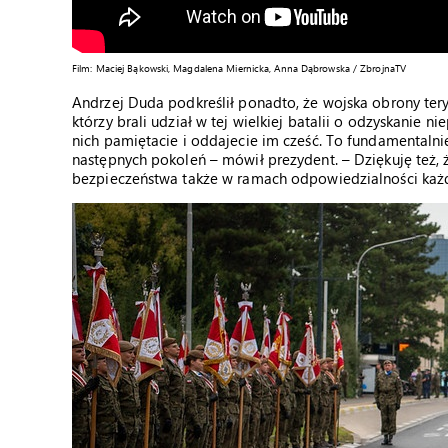
Film: Maciej Bąkowski, Magdalena Miernicka, Anna Dąbrowska / ZbrojnaTV
Andrzej Duda podkreślił ponadto, że wojska obrony teryto
którzy brali udział w tej wielkiej batalii o odzyskanie ni
nich pamiętacie i oddajecie im cześć. To fundamentaln
następnych pokoleń – mówił prezydent. – Dziękuję też
bezpieczeństwa także w ramach odpowiedzialności każd