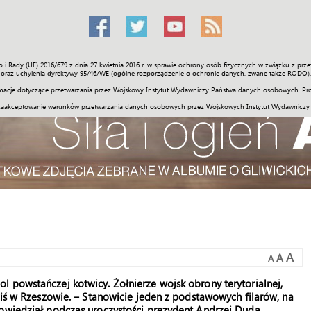
o i Rady (UE) 2016/679 z dnia 27 kwietnia 2016 r. w sprawie ochrony osób fizycznych w związku z 
Świat
Społeczność
Sport
Historia
Galerie
Wideo
ENGLI
oraz uchylenia dyrektywy 95/46/WE (ogólne rozporządzenie o ochronie danych, zwane także RODO).
acje dotyczące przetwarzania przez Wojskowy Instytut Wydawniczy Państwa danych osobowych. Pro
zaakceptowanie warunków przetwarzania danych osobowych przez Wojskowych Instytut Wydawniczy
A
A
A
 powstańczej kotwicy. Żołnierze wojsk obrony terytorialnej,
ziś w Rzeszowie. – Stanowicie jeden z podstawowych filarów, na
powiedział podczas uroczystości prezydent Andrzej Duda.