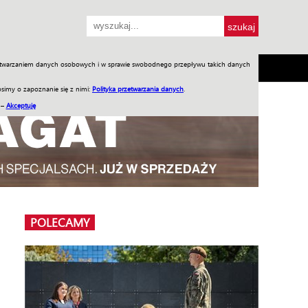
przetwarzaniem danych osobowych i w sprawie swobodnego przepływu takich danych
SH
SKLEP
Jednodniówki
Praca w WIW
simy o zapoznanie się z nimi:
Polityka przetwarzania danych
.
 –
Akceptuję
POLECAMY