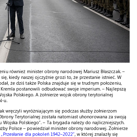
niu również minister obrony narodowej Mariusz Błaszczak. –
ię, kiedy naszej ojczyźnie grozi to, że przestanie istnieć. W
 dodał, że dziś także Polska znajduje się w trudnym położeniu,
cy Kremla postanowili odbudować swoje imperium. – Najlepszą
jska Polskiego. A żołnierze wojsk obrony terytorialnej
N-u.
zak wręczyli wyróżniającym się podczas służby żołnierzom
brony Terytorialnej została natomiast uhonorowana za swoją
 Wojska Polskiego”. – Ta brygada należy do najliczniejszych.
y Polsce – powiedział minister obrony narodowej. Żołnierze
 „Przesłanie dla pokoleń 1942–2022”
, w której znalazły się