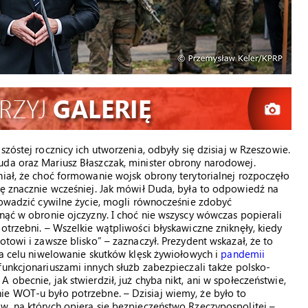
 szóstej rocznicy ich utworzenia, odbyły się dzisiaj w Rzeszowie.
uda oraz Mariusz Błaszczak, minister obrony narodowej.
niał, że choć formowanie wojsk obrony terytorialnej rozpoczęło
ię znacznie wcześniej. Jak mówił Duda, była to odpowiedź na
prowadzić cywilne życie, mogli równocześnie zdobyć
anąć w obronie ojczyzny. I choć nie wszyscy wówczas popierali
otrzebni. – Wszelkie wątpliwości błyskawiczne zniknęły, kiedy
otowi i zawsze blisko” – zaznaczył. Prezydent wskazał, że to
 na celu niwelowanie skutków klęsk żywiołowych i
pandemii
 funkcjonariuszami innych służb zabezpieczali także polsko-
obecnie, jak stwierdził, już chyba nikt, ani w społeczeństwie,
ie WOT-u było potrzebne. – Dzisiaj wiemy, że było to
w, na których opiera się bezpieczeństwo Rzeczypospolitej –