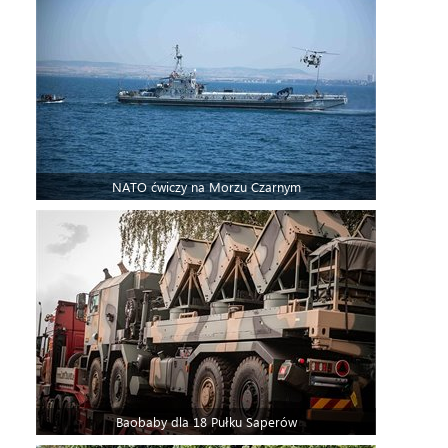
NATO ćwiczy na Morzu Czarnym
Baobaby dla 18 Pułku Saperów