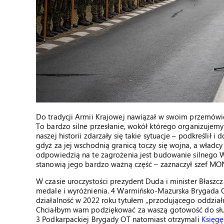
Do tradycji Armii Krajowej nawiązał w swoim przemówie
To bardzo silne przesłanie, wokół którego organizujemy s
naszej historii zdarzały się takie sytuacje – podkreślił i
gdyż za jej wschodnią granicą toczy się wojna, a wład
odpowiedzią na te zagrożenia jest budowanie silnego Wo
stanowią jego bardzo ważną część – zaznaczył szef MO
W czasie uroczystości prezydent Duda i minister Błaszc
medale i wyróżnienia. 4 Warmińsko-Mazurska Brygada O
działalność w 2022 roku tytułem „przodującego oddziału
Chciałbym wam podziękować za waszą gotowość do służb
3 Podkarpackiej Brygady OT natomiast otrzymali
Księgę