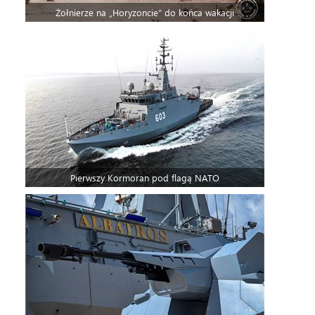
Żołnierze na „Horyzoncie” do końca wakacji
Pierwszy Kormoran pod flagą NATO