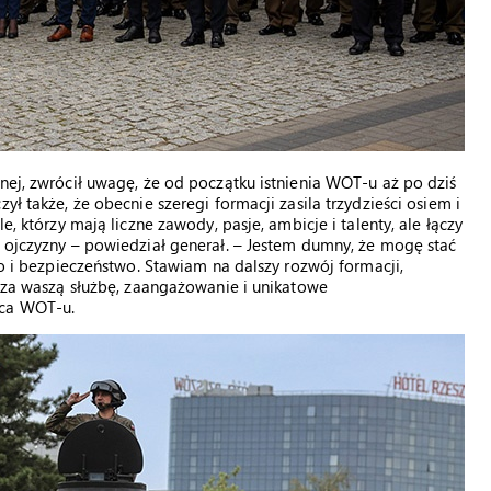
nej, zwrócił uwagę, że od początku istnienia WOT-u aż po dziś
ył także, że obecnie szeregi formacji zasila trzydzieści osiem i
e, którzy mają liczne zawody, pasje, ambicje i talenty, ale łączy
e ojczyzny – powiedział generał. – Jestem dumny, że mogę stać
ro i bezpieczeństwo. Stawiam na dalszy rozwój formacji,
ę za waszą służbę, zaangażowanie i unikatowe
dca WOT-u.