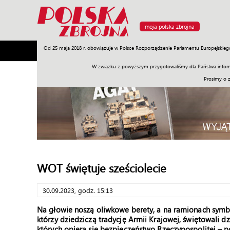
moja polska zbrojna
Od 25 maja 2018 r. obowiązuje w Polsce Rozporządzenie Parlamentu Europejskieg
Armia
Poligon
Sprzęt
Misje
Polityka
Prawo
W związku z powyższym przygotowaliśmy dla Państwa inform
Prosimy o 
WOT świętuje sześciolecie
30.09.2023, godz. 15:13
Na głowie noszą oliwkowe berety, a na ramionach symbol
którzy dziedziczą tradycję Armii Krajowej, świętowali d
których opiera się bezpieczeństwo Rzeczypospolitej – 