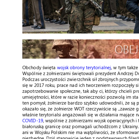
Obchody święta
wojsk obrony terytorialnej
, w tym także
Wspólnie z żołnierzami świętowali prezydent Andrzej D
Podczas uroczystości zwierzchnik sił zbrojnych przypom
się w 2017 roku, prace nad ich tworzeniem rozpoczęły s
zapotrzebowanie społeczne, tak aby ci, którzy chcieli 
umiejętności, które w razie konieczności pozwolą im st
ten pomysł, żołnierze bardzo szybko udowodnili, że są p
okazało się, że żołnierze WOT rzeczywiście są „zawsze g
właśnie terytorialsi angażowali się w działania mające
COVID-19
, wspólnie z żołnierzami wojsk operacyjnych i
białoruską granicę oraz pomagali uchodźcom z Ukrainy. A 
ani w Wojsku Polskim nie ma wątpliwości, że sformowan
niezbędne. Dziś stanowicie jeden z podstawowych filaró