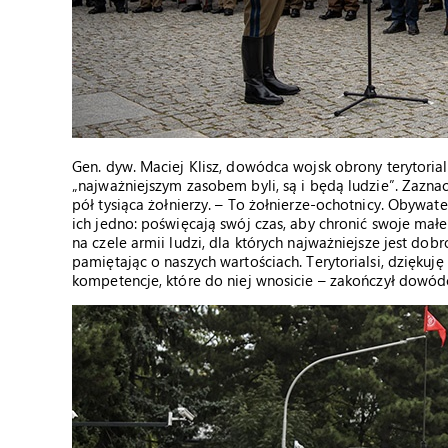
Gen. dyw. Maciej Klisz, dowódca wojsk obrony terytorial
„najważniejszym zasobem byli, są i będą ludzie”. Zaznacz
pół tysiąca żołnierzy. – To żołnierze-ochotnicy. Obywatel
ich jedno: poświęcają swój czas, aby chronić swoje mał
na czele armii ludzi, dla których najważniejsze jest dob
pamiętając o naszych wartościach. Terytorialsi, dziękuj
kompetencje, które do niej wnosicie – zakończył dowó