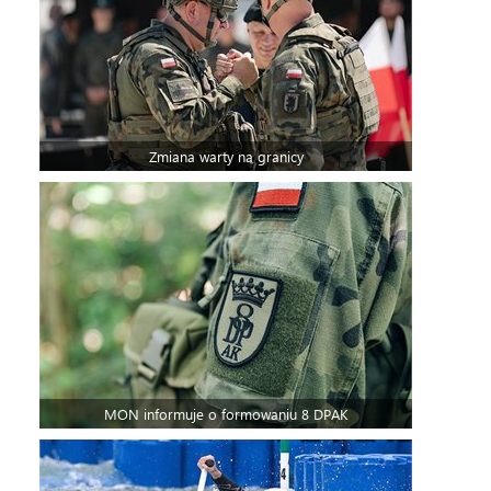
Zmiana warty na granicy
MON informuje o formowaniu 8 DPAK