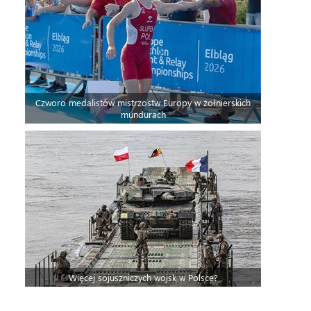
Czworo medalistów mistrzostw Europy w żołnierskich
mundurach
Więcej sojuszniczych wojsk w Polsce?