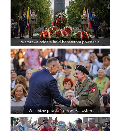
Warszawa oddała hołd bohaterom powstania
W hołdzie powstańcom warszawskim