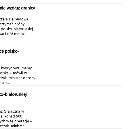
ie wzdłuż granicy
częła się budowa
strzymać próby
 polsko-białoruskiej
wa i pół metra...
cę polsko-
ą hybrydową, mamy
Polskę – mówił w
czak, minister obrony
a z...
o-białoruskiej
aż Graniczną w
ią. Ponad 900
ych w tę operację –
zak, minister...