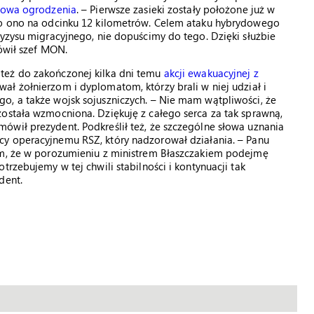
owa ogrodzenia
. – Pierwsze zasieki zostały położone już w
ało ono na odcinku 12 kilometrów. Celem ataku hybrydowego
ryzysu migracyjnego, nie dopuścimy do tego. Dzięki służbie
mówił szef MON.
też do zakończonej kilka dni temu
akcji ewakuacyjnej z
ał żołnierzom i dyplomatom, którzy brali w niej udział i
o, a także wojsk sojuszniczych. – Nie mam wątpliwości, że
ostała wzmocniona. Dziękuję z całego serca za tak sprawną,
ówił prezydent. Podkreślił też, że szczególne słowa uznania
cy operacyjnemu RSZ, który nadzorował działania. – Panu
am, że w porozumieniu z ministrem Błaszczakiem podejmę
trzebujemy w tej chwili stabilności i kontynuacji tak
dent.