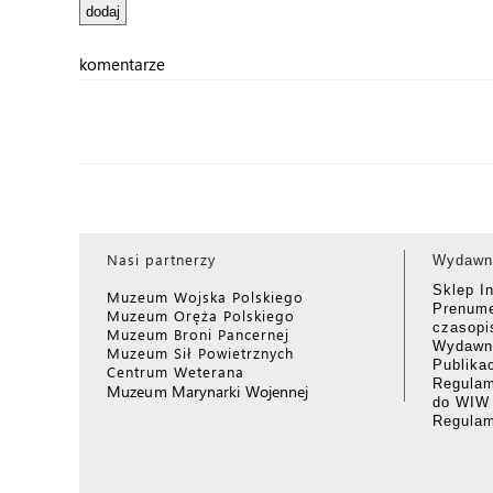
komentarze
Nasi partnerzy
Wydawn
Sklep I
Muzeum Wojska Polskiego
Prenume
Muzeum Oręża Polskiego
czasop
Muzeum Broni Pancernej
Wydawni
Muzeum Sił Powietrznych
Publika
Centrum Weterana
Regulam
Muzeum Marynarki Wojennej
do WIW
Regula