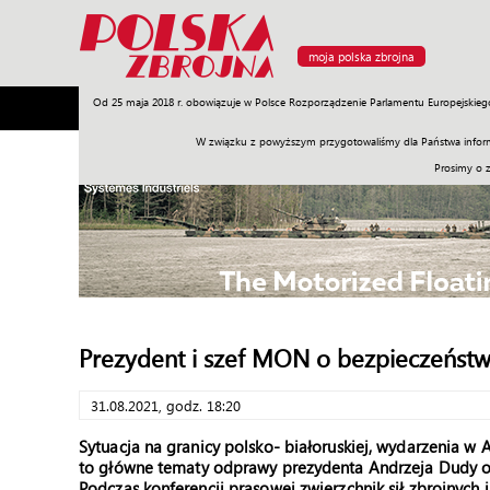
moja polska zbrojna
Od 25 maja 2018 r. obowiązuje w Polsce Rozporządzenie Parlamentu Europejskieg
Armia
Poligon
Sprzęt
Misje
Polityka
Prawo
W związku z powyższym przygotowaliśmy dla Państwa inform
Prosimy o 
Prezydent i szef MON o bezpieczeństw
31.08.2021, godz. 18:20
Sytuacja na granicy polsko- białoruskiej, wydarzenia w 
to główne tematy odprawy prezydenta Andrzeja Dudy o
Podczas konferencji prasowej zwierzchnik sił zbrojnych