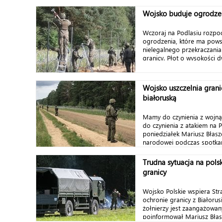
Wojsko buduje ogrodzen
Wczoraj na Podlasiu rozpo
ogrodzenia, które ma pow
nielegalnego przekraczania
granicy. Płot o wysokości d
Wojsko uszczelnia grani
białoruską
Mamy do czynienia z wojn
do czynienia z atakiem na 
poniedziałek Mariusz Błasz
narodowej podczas spotkani
Trudna sytuacja na polsk
granicy
Wojsko Polskie wspiera Str
ochronie granicy z Białorus
żołnierzy jest zaangażowan
poinformował Mariusz Błaszc