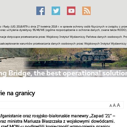
o i Rady (UE) 2016/679 z dnia 27 kwietnia 2016 r. w sprawie ochrony osób fizycznych w związku z 
Świat
Społeczność
Sport
Historia
Galerie
Wideo
ENGLI
oraz uchylenia dyrektywy 95/46/WE (ogólne rozporządzenie o ochronie danych, zwane także RODO).
acje dotyczące przetwarzania przez Wojskowy Instytut Wydawniczy Państwa danych osobowych. Pro
zaakceptowanie warunków przetwarzania danych osobowych przez Wojskowych Instytut Wydawniczy
ie na granicy
A
A
A
Afganistanie oraz rosyjsko-białoruskie manewry „Zapad ‘21” –
raz ministra Mariusza Błaszczaka z wojskowymi dowódcami.
 i szef MON-u podkreślili konieczność wzmocnienia granicy