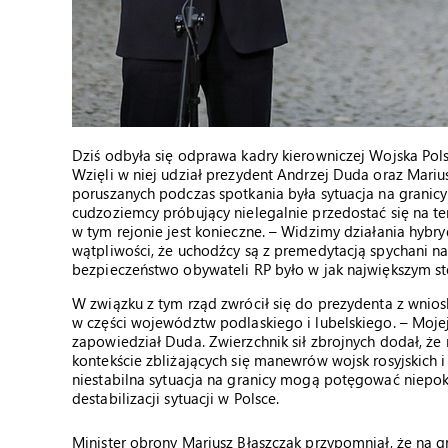
Dziś odbyła się odprawa kadry kierowniczej Wojska Pol
Wzięli w niej udział prezydent Andrzej Duda oraz Mari
poruszanych podczas spotkania była sytuacja na granicy 
cudzoziemcy próbujący nielegalnie przedostać się na te
w tym rejonie jest konieczne. – Widzimy działania hybr
wątpliwości, że uchodźcy są z premedytacją spychani n
bezpieczeństwo obywateli RP było w jak największym st
W związku z tym rząd zwrócił się do prezydenta z wni
w części województw podlaskiego i lubelskiego. – Mojej
zapowiedział Duda. Zwierzchnik sił zbrojnych dodał, że 
kontekście zbliżających się manewrów wojsk rosyjskich 
niestabilna sytuacja na granicy mogą potęgować niepok
destabilizacji sytuacji w Polsce.
Minister obrony Mariusz Błaszczak przypomniał, że na gra