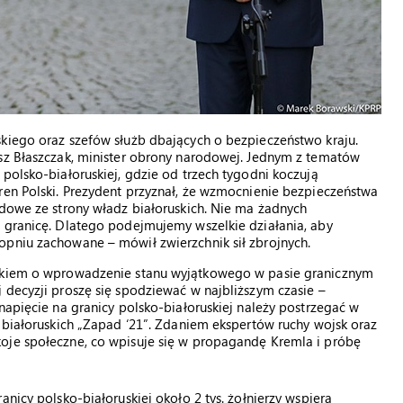
skiego oraz szefów służb dbających o bezpieczeństwo kraju.
usz Błaszczak, minister obrony narodowej. Jednym z tematów
polsko-białoruskiej, gdzie od trzech tygodni koczują
ren Polski. Prezydent przyznał, że wzmocnienie bezpieczeństwa
ydowe ze strony władz białoruskich. Nie ma żadnych
a granicę. Dlatego podejmujemy wszelkie działania, aby
opniu zachowane – mówił zwierzchnik sił zbrojnych.
oskiem o wprowadzenie stanu wyjątkowego w pasie granicznym
 decyzji proszę się spodziewać w najbliższym czasie –
napięcie na granicy polsko-białoruskiej należy postrzegać w
i białoruskich „Zapad ‘21”. Zdaniem ekspertów ruchy wojsk oraz
oje społeczne, co wpisuje się w propagandę Kremla i próbę
nicy polsko-białoruskiej około 2 tys. żołnierzy wspiera