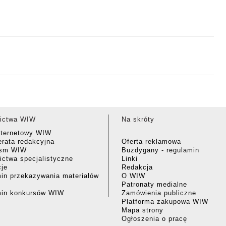
ictwa WIW
Na skróty
nternetowy WIW
rata redakcyjna
Oferta reklamowa
ism WIW
Buzdygany - regulamin
ctwa specjalistyczne
Linki
cje
Redakcja
in przekazywania materiałów
O WIW
Patronaty medialne
min konkursów WIW
Zamówienia publiczne
Platforma zakupowa WIW
Mapa strony
Ogłoszenia o pracę