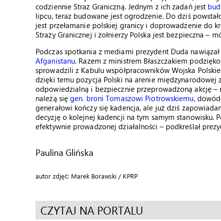
codziennie Straż Graniczną. Jednym z ich zadań jest
bud
lipcu, teraz budowane jest ogrodzenie. Do dziś powst
jest przełamanie polskiej granicy i doprowadzenie do k
Straży Granicznej i żołnierzy Polska jest bezpieczna – 
Podczas spotkania z mediami prezydent Duda nawiązał 
Afganistanu
.
Razem z ministrem Błaszczakiem p
odziękow
sprowadzili z Kabulu współpracowników Wojska Polskieg
dzięki temu pozycja Polski na arenie międzynarodowej z
odpowiedzialną i bezpiecznie przeprowadzoną akcję – m
należą się
gen. broni Tomaszowi Piotrowskiemu
, dowód
generałowi kończy się kadencja, ale już dziś zapowiad
decyzję o kolejnej kadencji na tym samym stanowisku. Po
efektywnie prowadzonej działalności – podkreślał prezy
Paulina Glińska
autor zdjęć: Marek Borawski / KPRP
CZYTAJ NA PORTALU