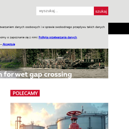
przetwarzaniem danych osobowych i w sprawie swobodnego przepływu takich danych
SH
SKLEP
Jednodniówki
Praca w WIW
simy o zapoznanie się z nimi:
Polityka przetwarzania danych
.
 –
Akceptuję
POLECAMY