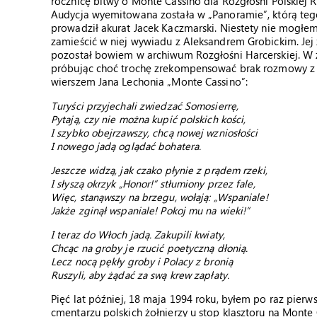
rocznicę bitwy o Monte Cassino dla Rozgłośni Polskiej 
Audycja wyemitowana została w „Panoramie”, którą teg
prowadził akurat Jacek Kaczmarski. Niestety nie mogłe
zamieścić w niej wywiadu z Aleksandrem Grobickim. Jej 
pozostał bowiem w archiwum Rozgłośni Harcerskiej. W 
próbując choć trochę zrekompensować brak rozmowy z 
wierszem Jana Lechonia „Monte Cassino”:
Turyści przyjechali zwiedzać Somosierrę,
Pytają, czy nie można kupić polskich kości,
I szybko obejrzawszy, chcą nowej wzniosłości
I nowego jadą oglądać bohatera.
Jeszcze widzą, jak czako płynie z prądem rzeki,
I słyszą okrzyk „Honor!” stłumiony przez fale,
Więc, stanąwszy na brzegu, wołają: „Wspaniale!
Jakże zginął wspaniale! Pokoj mu na wieki!”
I teraz do Włoch jadą. Zakupili kwiaty,
Chcąc na groby je rzucić poetyczną dłonią.
Lecz nocą pękły groby i Polacy z bronią
Ruszyli, aby żądać za swą krew zapłaty.
Pięć lat później, 18 maja 1994 roku, byłem po raz pierws
cmentarzu polskich żołnierzy u stop klasztoru na Monte