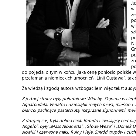
Ju
w 
że
po
wi
sz
po
Ni
Gr
pr
żo
po
do pojęcia, o tym w końcu, jaką cenę poniosło polskie
przełamania niemieckich umocnień „Linii Gustawa”, tak
Za wiedzą i zgodą autora wzbogaciłem więc tekst audycj
Z jednej strony były południowe Włochy. Skąpane w ciep
Aquafondata, Venafro i dziesiątki innych miast, mieścin i 
bianco, pachnące pastasciutą, rozgrzane signorinami, mel
Z drugiej zaś, była dolina rzeki Rapido i zwisający nad n
Angelo”, były „Mass Albanetta”, „Głowa Węża” i „Domek Do
słowiki i czerwone maki. Ruiny i leje. Smród trupów i cuc