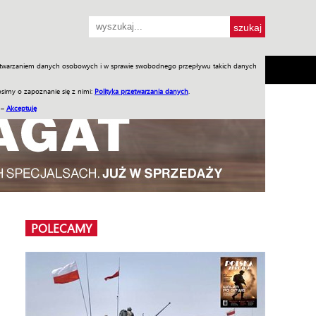
przetwarzaniem danych osobowych i w sprawie swobodnego przepływu takich danych
SH
SKLEP
Jednodniówki
Praca w WIW
simy o zapoznanie się z nimi:
Polityka przetwarzania danych
.
 –
Akceptuję
POLECAMY