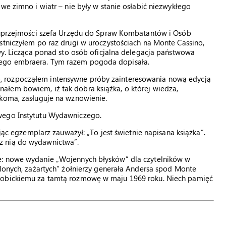
we zimno i wiatr – nie były w stanie osłabić niezwykłego
i uprzejmości szefa Urzędu do Spraw Kombatantów i Osób
stniczyłem po raz drugi w uroczystościach na Monte Cassino,
twy. Licząca ponad sto osób oficjalna delegacja państwowa
wego embraera. Tym razem pogoda dopisała.
 rozpocząłem intensywne próby zainteresowania nową edycją
łem bowiem, iż tak dobra książka, o której wiedza,
ikoma, zasługuje na wznowienie.
wego Instytutu Wydawniczego.
ując egzemplarz zauważył: „To jest świetnie napisana książka”.
z nią do wydawnictwa”.
e: nowe wydanie „Wojennych błysków” dla czytelników w
alonych, zażartych” żołnierzy generała Andersa spod Monte
Grobickiemu za tamtą rozmowę w maju 1969 roku. Niech pamięć