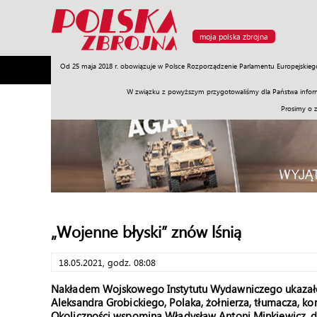
moja polska zbrojna
Od 25 maja 2018 r. obowiązuje w Polsce Rozporządzenie Parlamentu Europejskieg
Armia
Poligon
Sprzęt
Misje
Polityka
Prawo
W związku z powyższym przygotowaliśmy dla Państwa inform
Prosimy o 
„Wojenne błyski” znów lśnią
18.05.2021, godz. 08:08
Nakładem Wojskowego Instytutu Wydawniczego ukazało
Aleksandra Grobickiego, Polaka, żołnierza, tłumacza, 
Okoliczności wspomina Władysław Antoni Minkiewicz, d