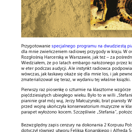
Przygotowanie
specjalnego programu na dwudziestą pi
dla mnie zwieńczeniem radiowej przygody w kraju. W o
Rozgłośnią Harcerską w Warszawie, jak też – za pośredn
Wiedziałem, że po latach embargo nałożonego przez ko
w eter podczas audycji. Ale instynkt radiowca podpowia
wówczas, jak łaskawy okaże się dla mnie los, i jak pew
zmaterializował się teraz, w wydaniu tej właśnie książki.
Pierwszy raz piosenkę o szturmie na klasztorne wzgórze 
pięćdziesiątych ubiegłego wieku. Było to w willi „Stef
pianinie grał mój wuj, Jerzy Małcużynski, brat pianisty W
przed wojną ukończyła konserwatorium muzyczne w klasi
parapet wyłożono kocem. Szczęśliwie „Stefania”, położo
Bezwzględny zapis cenzury na dokonania 2 Korpusu Po
dotyczył również utworu Feliksa Konarskiego i Alfreda 