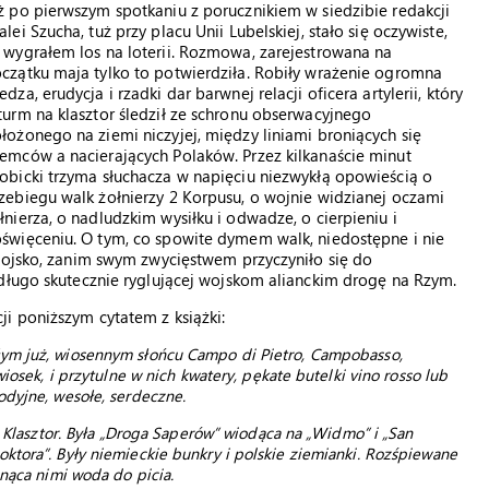
ż po pierwszym spotkaniu z porucznikiem w siedzibie redakcji
alei Szucha, tuż przy placu Unii Lubelskiej, stało się oczywiste,
 wygrałem los na loterii. Rozmowa, zarejestrowana na
czątku maja tylko to potwierdziła. Robiły wrażenie ogromna
edza, erudycja i rzadki dar barwnej relacji oficera artylerii, który
turm na klasztor śledził ze schronu obserwacyjnego
łożonego na ziemi niczyjej, między liniami broniących się
emców a nacierających Polaków. Przez kilkanaście minut
obicki trzyma słuchacza w napięciu niezwykłą opowieścią o
zebiegu walk żołnierzy 2 Korpusu, o wojnie widzianej oczami
łnierza, o nadludzkim wysiłku i odwadze, o cierpieniu i
święceniu. O tym, co spowite dymem walk, niedostępne i nie
 wojsko, zanim swym zwycięstwem przyczyniło się do
 długo skutecznie ryglującej wojskom alianckim drogę na Rzym.
i poniższym cytatem z książki:
łym już, wiosennym słońcu Campo di Pietro, Campobasso,
wiosek, i przytulne w nich kwatery, pękate butelki vino rosso lub
odyjne, wesołe, serdeczne.
ią Klasztor. Była „Droga Saperów” wiodąca na „Widmo” i „San
ktora”. Były niemieckie bunkry i polskie ziemianki. Rozśpiewane
hnąca nimi woda do picia.