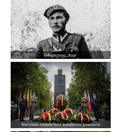
Odnaleziono „Roja”
Warszawa oddała hołd bohaterom powstania