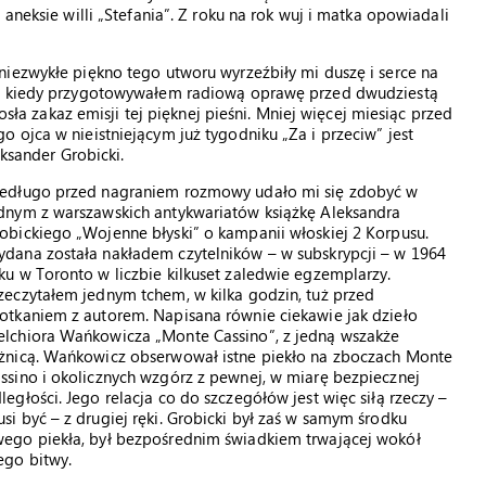
aneksie willi „Stefania”. Z roku na rok wuj i matka opowiadali
niezwykłe piękno tego utworu wyrzeźbiły mi duszę i serce na
ę, kiedy przygotowywałem radiową oprawę przed dwudziestą
iosła zakaz emisji tej pięknej pieśni. Mniej więcej miesiąc przed
 ojca w nieistniejącym już tygodniku „Za i przeciw” jest
eksander Grobicki.
edługo przed nagraniem rozmowy udało mi się zdobyć w
dnym z warszawskich antykwariatów książkę Aleksandra
obickiego „Wojenne błyski” o kampanii włoskiej 2 Korpusu.
dana została nakładem czytelników – w subskrypcji – w 1964
ku w Toronto w liczbie kilkuset zaledwie egzemplarzy.
zeczytałem jednym tchem, w kilka godzin, tuż przed
otkaniem z autorem. Napisana równie ciekawie jak dzieło
lchiora Wańkowicza „Monte Cassino”, z jedną wszakże
żnicą. Wańkowicz obserwował istne piekło na zboczach Monte
ssino i okolicznych wzgórz z pewnej, w miarę bezpiecznej
ległości. Jego relacja co do szczegółów jest więc siłą rzeczy –
si być – z drugiej ręki. Grobicki był zaś w samym środku
ego piekła, był bezpośrednim świadkiem trwającej wokół
ego bitwy.