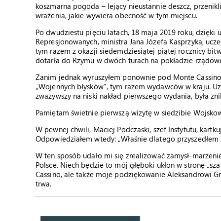
koszmarna pogoda – lejący nieustannie deszcz, przenikli
wrażenia, jakie wywiera obecność w tym miejscu.
Po dwudziestu pięciu latach, 18 maja 2019 roku, dzięk
Represjonowanych, ministra Jana Józefa Kasprzyka, ucze
tym razem z okazji siedemdziesiątej piątej rocznicy bi
dotarła do Rzymu w dwóch turach na pokładzie rządo
Zanim jednak wyruszyłem ponownie pod Monte Cassino,
„Wojennych błysków”, tym razem wydawców w kraju. Uzna
zważywszy na niski nakład pierwszego wydania, była zn
Pamiętam świetnie pierwszą wizytę w siedzibie Wojsko
W pewnej chwili, Maciej Podczaski, szef Instytutu, kartk
Odpowiedziałem wtedy: „Właśnie dlatego przyszedłem 
W ten sposób udało mi się zrealizować zamysł-marzeni
Polsce. Niech będzie to mój głęboki ukłon w stronę „sz
Cassino, ale także moje podziękowanie Aleksandrowi 
trwa.