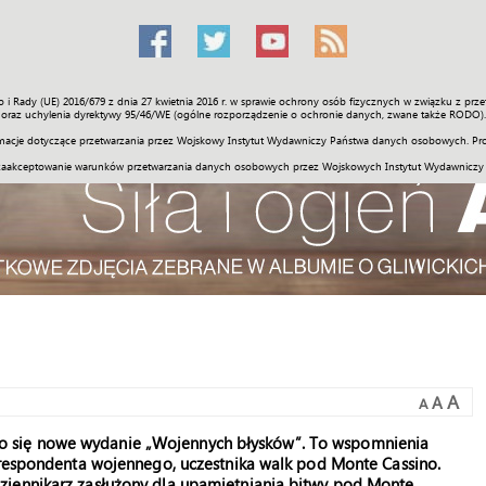
o i Rady (UE) 2016/679 z dnia 27 kwietnia 2016 r. w sprawie ochrony osób fizycznych w związku z 
Świat
Społeczność
Sport
Historia
Galerie
Wideo
ENGLI
oraz uchylenia dyrektywy 95/46/WE (ogólne rozporządzenie o ochronie danych, zwane także RODO).
acje dotyczące przetwarzania przez Wojskowy Instytut Wydawniczy Państwa danych osobowych. Pro
zaakceptowanie warunków przetwarzania danych osobowych przez Wojskowych Instytut Wydawniczy
A
A
A
 się nowe wydanie „Wojennych błysków”. To wspomnienia
korespondenta wojennego, uczestnika walk pod Monte Cassino.
ziennikarz zasłużony dla upamiętniania bitwy pod Monte