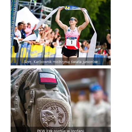
Szer. Karbownik mistrzynią świata juniorów
PKW Irak zostaje w Jordanii