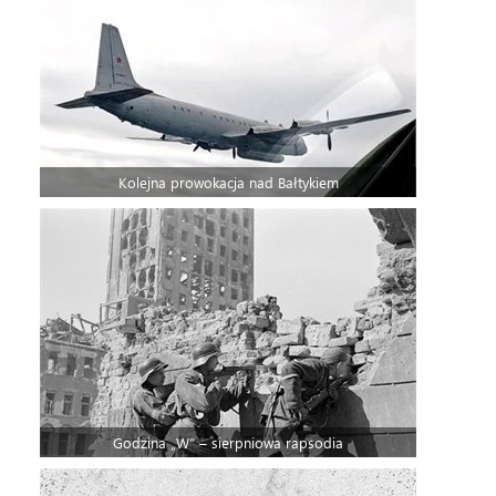
Kolejna prowokacja nad Bałtykiem
Godzina „W” – sierpniowa rapsodia