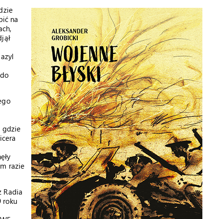
dzie
bić na
ach,
jął
azyl
 do
jego
, gdzie
icera
ęły
ym razie
z Radia
 roku
ą