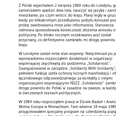
Z Polski wyjechałem 2 sierpnia 1969 roku do Londynu, g
zamierzałem spędzić dwa lata, nauczyć się języka i zaro
mieszkanie, po czym wrócić do kraju. Plany legły w gruz
kiedy po kilkukrotnym przedłużeniu pobytu konsulat pod
próbę zwerbowania mnie jako informatora. Stanowcza
odmowa spowodowała konieczność złożenia wniosku o 
polityczny. Po blisko rocznym oczekiwaniu azyl został
przyznany, co definitywnie zamknęło mi drogę powrotu
kraju.
W Londynie zastał mnie stan wojenny. Natychmiast po 
wprowadzeniu rozpocząłem działalność w organizacji
wspierającej zepchniętą do podziemia „Solidarność”.
Zaangażowanie w zarządzie „Solidarity With Solidarity”
pełniłem funkcję szefa ochrony licznych manifestacji i of
łącznikowego odpowiedzialnego za kontakty z innymi
organizacjami wspierającymi NSZZ „Solidarność” zamkn
drogę powrotu do Polski w zasadzie na zawsze, w każd
w ówczesnych realiach politycznych.
W 1984 roku rozpocząłem pracę w Dziale Badań i Anali
Wolna Europa w Monachium. Tam właśnie 18 maja 1989
przygotowałem specjalny program na czterdziestą piąt