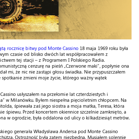
ątą rocznicę bitwy pod Monte Cassino
18 maja 1969 roku była
wym czasie od blisko dwóch lat współpracowałem z
ictwem tej stacji – z Programem I Polskiego Radia.
munistyczną cenzurę na pieśń „Czerwone maki”, popłynie ona
dał mi, że nic nie zastąpi głosu świadka. Nie przypuszczałem
ne spotkanie zmieni moje życie, którego ważny wątek
Cassino usłyszałem na przełomie lat czterdziestych i
ania” w Milanówku. Byłem niespełna pięcioletnim chłopcem. Na
itolda, śpiewała zaś jego siostra a moja matka, Teresa, która
e śpiewu. Przed koncertem okiennice szczelnie zamknięto, a
na w ogrodzie, była oddalona od ulicy o kilkadziesiąt metrów.
lskiego generała Władysława Andersa pod Monte Cassino
Schütza. Ostrożność była zatem niezbędna. Musiałem solennie