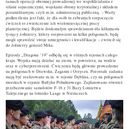
ramach operacji obronnej prowadzonej we współdziałaniu z
siłami sojuszniczymi, wojskami obrony terytorialnej i układem
pozamilitarnym, czyli m.in. administracją publiczną. – Warty
podkreślenia jest fakt, że dla osób tu zebranych rozpoczęcie
ćwiczeń to zwieńczenie ich wielomiesięcznej pracy
planistycznej. Będzie doskonałym sprawdzianem dla kilkunastu
tysięcy żołnierzy, którzy rozproszeni na kilku poligonach, będą
mogli sprawdzić swoje umiejętności i kwalifikacje – zwrócił się
do żołnierzy generał Mika.
Epizody „Dragona ’19” odbędą się w różnych rejonach całego
kraju. Wojska mają działać na ziemi, w powietrzu, na wodzie
oraz w cyberprzestrzeni. Ćwiczenia będą głównie prowadzone
na poligonach w Drawsku, Żaganiu i Orzyszu. Pozostałe zadania
mają być realizowane m.in. w rejonie Dęblina, czy na poligonach
morskich w rejonie Bałtyku Południowego. Zaplanowano również
przebazowanie samolotów F-16 z 31 Bazy Lotnictwa
Taktycznego na lotnisko Laage w Niemczech.