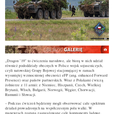
„Dragon ’19” to ćwiczenia narodowe, ale biorą w nich udział
również pododdziały obecnych w Polsce wojsk sojuszniczych,
czyli natowskiej Grupy Bojowej stacjonującej w ramach
wysuniętej wzmocnionej obecności eFP (ang. enhanced Forward
Presence) oraz państw partnerskich. Wraz z Polakami ćwiczą
żołnierze z 11 armii: z Niemiec, Hiszpanii, Czech, Wielkiej
Brytanii, Włoch, Bułgarii, Norwegii, Węgier, Chorwacji,
Rumunii i Słowacji.
– Podczas ćwiczeń będziemy mogli obserwować całe spektrum
działań prowadzonych na współczesnym polu walki. W
manewrach zostaną zaangażowane całe komponenty lądowe,