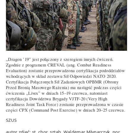
„Dragon ’19” jest połączony z szeregiem innych ćwiczeń.
Zgodnie z programem CREVAL (ang. Combat Readiness
Evaluation) zostanie przeprowadzona certyfikacja pododdziałów
wchodzących w skład zestawu Sił Odpowiedzi NATO 2020.
Certyfikacja Połączonych Sił Zadaniowych OPBMR (Obrony
Przed Bronią Masowego Rażenia) ma nastąpić podczas części
ćwiczenia „Livex” w dniach 15–19 czerwca, natomiast
certyfikacja Dowództwa Brygady VJTF-20 (Very High
Readiness Joint Task Force) zostanie przeprowadzona w czasie
części CPX (Command Post Exercise) w dniach 20–25 czerwca.
SZUS
autor zdjęć: st. chor. sztab. Waldemar Młynarczyk, por.