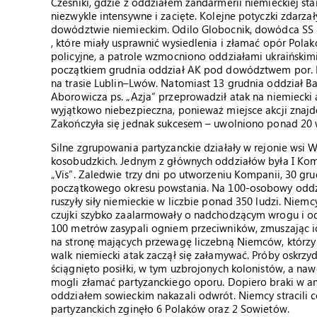
Cześniki, gdzie z oddziałem żandarmerii niemieckiej sta
niezwykle intensywne i zacięte. Kolejne potyczki zdarz
dowództwie niemieckim. Odilo Globocnik, dowódca SS i 
, które miały usprawnić wysiedlenia i złamać opór Pola
policyjne, a patrole wzmocniono oddziałami ukraińskimi
początkiem grudnia oddział AK pod dowództwem por. K
na trasie Lublin–Lwów. Natomiast 13 grudnia oddział 
Aborowicza ps. „Azja” przeprowadził atak na niemiecki 
wyjątkowo niebezpieczna, ponieważ miejsce akcji znajdo
Zakończyła się jednak sukcesem – uwolniono ponad 20 
Silne zgrupowania partyzanckie działały w rejonie wsi 
kosobudzkich. Jednym z głównych oddziałów była I Kom
„Vis”. Zaledwie trzy dni po utworzeniu Kompanii, 30 gru
początkowego okresu powstania. Na 100-osobowy oddzia
ruszyły siły niemieckie w liczbie ponad 350 ludzi. Niemc
czujki szybko zaalarmowały o nadchodzącym wrogu i odd
100 metrów zasypali ogniem przeciwników, zmuszając i
na stronę mających przewagę liczebną Niemców, którzy 
walk niemiecki atak zaczął się załamywać. Próby oskr
ściągnięto posiłki, w tym uzbrojonych kolonistów, a na
mogli złamać partyzanckiego oporu. Dopiero braki w am
oddziałem sowieckim nakazali odwrót. Niemcy stracili co
partyzanckich zginęło 6 Polaków oraz 2 Sowietów.