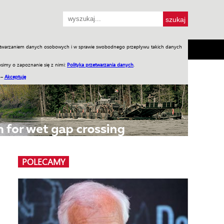
przetwarzaniem danych osobowych i w sprawie swobodnego przepływu takich danych
SH
SKLEP
Jednodniówki
Praca w WIW
simy o zapoznanie się z nimi:
Polityka przetwarzania danych
.
 –
Akceptuję
POLECAMY