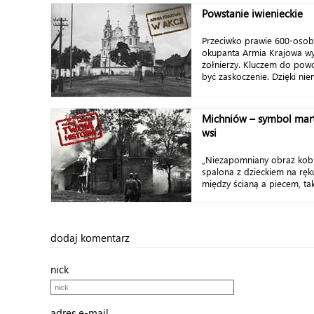
Powstanie iwienieckie
Przeciwko prawie 600-oso
okupanta Armia Krajowa wy
żołnierzy. Kluczem do powo
być zaskoczenie. Dzięki niem
Michniów – symbol marty
wsi
„Niezapomniany obraz kobie
spalona z dzieckiem na ręk
między ścianą a piecem, taki
dodaj komentarz
nick
adres e-mail