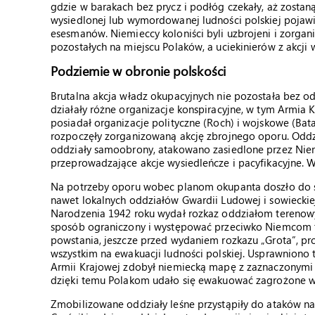
gdzie w barakach bez prycz i podłóg czekały, aż zostan
wysiedlonej lub wymordowanej ludności polskiej pojawial
esesmanów. Niemieccy koloniści byli uzbrojeni i zorga
pozostałych na miejscu Polaków, a uciekinierów z akcji 
Podziemie w obronie polskości
Brutalna akcja władz okupacyjnych nie pozostała bez o
działały różne organizacje konspiracyjne, w tym Armia K
posiadał organizacje polityczne (Roch) i wojskowe (Bata
rozpoczęły zorganizowaną akcję zbrojnego oporu. Oddzi
oddziały samoobrony, atakowano zasiedlone przez Niem
przeprowadzające akcje wysiedleńcze i pacyfikacyjne. Wy
Na potrzeby oporu wobec planom okupanta doszło do ści
nawet lokalnych oddziałów Gwardii Ludowej i sowieckiej
Narodzenia 1942 roku wydał rozkaz oddziałom terenow
sposób ograniczony i występować przeciwko Niemcom ty
powstania, jeszcze przed wydaniem rozkazu „Grota”, p
wszystkim na ewakuacji ludności polskiej. Usprawniono
Armii Krajowej zdobył niemiecką mapę z zaznaczonymi 
dzięki temu Polakom udało się ewakuować zagrożone wsi
Zmobilizowane oddziały leśne przystąpiły do ataków na