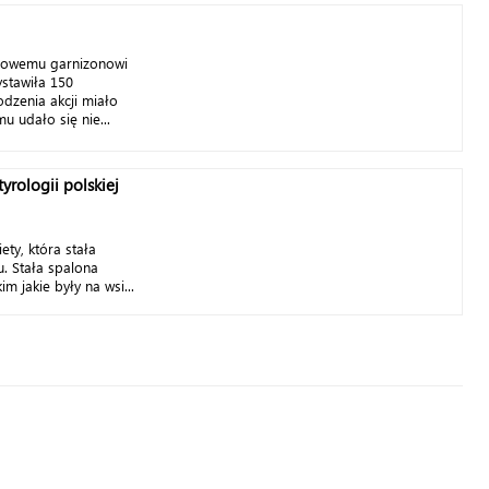
bowemu garnizonowi
stawiła 150
dzenia akcji miało
u udało się nie...
rologii polskiej
ty, która stała
u. Stała spalona
m jakie były na wsi...