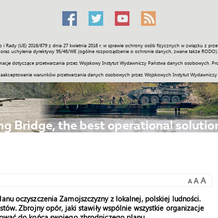
o i Rady (UE) 2016/679 z dnia 27 kwietnia 2016 r. w sprawie ochrony osób fizycznych w związku z 
Świat
Społeczność
Sport
Historia
Galerie
Wideo
ENGLI
oraz uchylenia dyrektywy 95/46/WE (ogólne rozporządzenie o ochronie danych, zwane także RODO).
acje dotyczące przetwarzania przez Wojskowy Instytut Wydawniczy Państwa danych osobowych. Pro
zaakceptowanie warunków przetwarzania danych osobowych przez Wojskowych Instytut Wydawniczy
A
A
A
anu oczyszczenia Zamojszczyzny z lokalnej, polskiej ludności.
stów. Zbrojny opór, jaki stawiły wspólnie wszystkie organizacje
izować do końca swojego zbrodniczego planu.