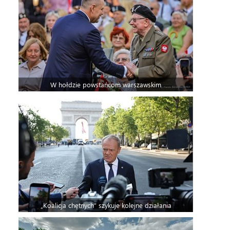
W hołdzie powstańcom warszawskim
„Koalicja chętnych” szykuje kolejne działania