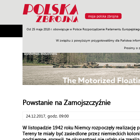
moja polska zbrojna
Od 25 maja 2018 r. obowiązuje w Polsce Rozporządzenie Parlamentu Europejskieg
Armia
Poligon
Sprzęt
Misje
Polityka
Prawo
W związku z powyższym przygotowaliśmy dla Państwa inform
Prosimy o 
Powstanie na Zamojszczyźnie
24.12.2017, godz. 09:00
W listopadzie 1942 roku Niemcy rozpoczęły realizację pl
Tereny te miały być zasiedlone przez niemieckich koloni
podziemne, sprawił, że okupantowi nie udało się zreal