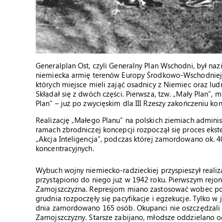
Generalplan Ost, czyli Generalny Plan Wschodni, był n
niemiecka armię terenów Europy Środkowo-Wschodniej. Z
których miejsce mieli zająć osadnicy z Niemiec oraz lu
Składał się z dwóch części. Pierwsza, tzw. „Mały Plan”, 
Plan” – już po zwycięskim dla III Rzeszy zakończeniu kon
Realizację „Małego Planu” na polskich ziemiach adminis
ramach zbrodniczej koncepcji rozpoczął się proces ekste
„Akcja Inteligencja”, podczas której zamordowano ok. 40
koncentracyjnych.
Wybuch wojny niemiecko-radzieckiej przyspieszył real
przystąpiono do niego już w 1942 roku. Pierwszym rej
Zamojszczyzna. Represjom miano zastosować wobec pon
grudnia rozpoczęły się pacyfikacje i egzekucje. Tylko w
dnia zamordowano 165 osób. Okupanci nie oszczędzali ni
Zamojszczyzny. Starsze zabijano, młodsze oddzielano 