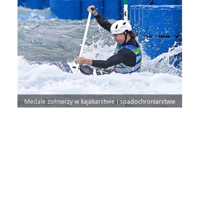
Medale żołnierzy w kajakarstwie i spadochroniarstwie