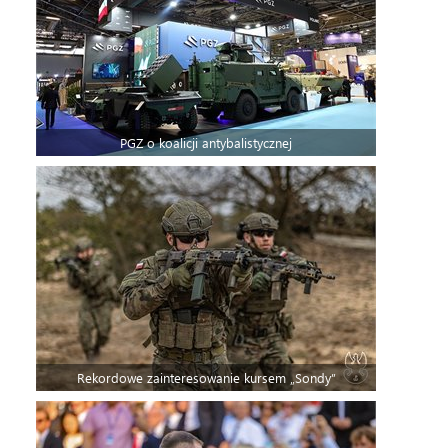
PGZ o koalicji antybalistycznej
Rekordowe zainteresowanie kursem „Sondy”