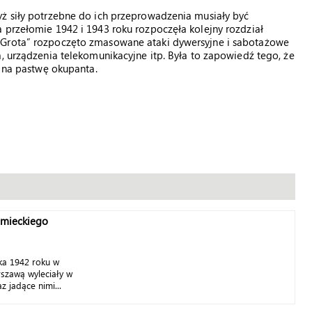
yż siły potrzebne do ich przeprowadzenia musiały być
 przełomie 1942 i 1943 roku rozpoczęła kolejny rozdział
„Grota” rozpoczęto zmasowane ataki dywersyjne i sabotażowe
, urządzenia telekomunikacyjne itp. Była to zapowiedź tego, że
i na pastwę okupanta.
emieckiego
ka 1942 roku w
szawą wyleciały w
z jadące nimi...