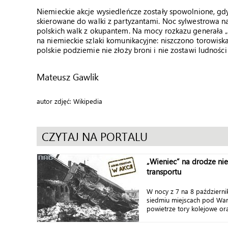
Niemieckie akcje wysiedleńcze zostały spowolnione, gd
skierowane do walki z partyzantami. Noc sylwestrowa na
polskich walk z okupantem. Na mocy rozkazu generała 
na niemieckie szlaki komunikacyjne: niszczono torowiska
polskie podziemie nie złoży broni i nie zostawi ludnośc
Mateusz Gawlik
autor zdjęć: Wikipedia
CZYTAJ NA PORTALU
„Wieniec” na drodze ni
transportu
W nocy z 7 na 8 październi
siedmiu miejscach pod War
powietrze tory kolejowe ora