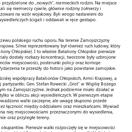
ą przydzielone do „nowych”, niemieckich rodzin. Na miejsce
i się niemieccy cywile, głównie rodziny żołnierzy i
nizowani na wzór wojskowy. Byli wrogo nastawieni do
wysiedleńczych ścigali i oddawali w ręce gestapo.
dzewu polskiego ruchu oporu. Na terenie Zamojszczyzny
rajowa. Silnie reprezentowany był również ruch ludowy, który
liony Chłopskie). I to właśnie Bataliony Chłopskie pierwsze
ały dostały rozkazy koncentracji, tworzone były uzbrojone
ców miejscowości, posterunki policji oraz komisje
darzenia te przeszły do historii jako powstanie zamojskie.
słej współpracy Batalionów Chłopskich, Armii Krajowej, a
 partyzantki. Gen. Stefan Rowecki „Grot” w Wigilię Bożego
ym na Zamojszczyźnie. Jednak podziemie miało działać w
lko w obliczu akcji wysiedleńczych. W pierwszym etapie
rowadzono walki zaczepne, ale uwagę skupiono przede
 też łączność między oddziałami oraz mieszkańcami. Wywiad
na niej miejscowościami przeznaczonymi do wysiedlenia,
e oraz przyległe tereny.
 okupantów. Pierwsze walki rozpoczęły się w miejscowości