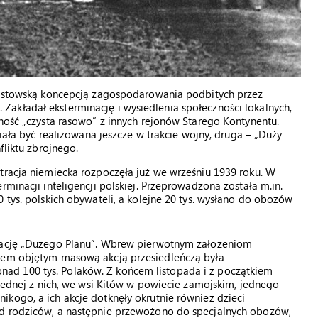
azistowską koncepcją zagospodarowania podbitych przez
akładał eksterminację i wysiedlenia społeczności lokalnych,
dność „czysta rasowo” z innych rejonów Starego Kontynentu.
miała być realizowana jeszcze w trakcie wojny, druga – „Duży
fliktu zbrojnego.
tracja niemiecka rozpoczęła już we wrześniu 1939 roku. W
rminacji inteligencji polskiej. Przeprowadzona została m.in.
 tys. polskich obywateli, a kolejne 20 tys. wysłano do obozów
izację „Dużego Planu”. Wbrew pierwotnym założeniom
onem objętym masową akcją przesiedleńczą była
ad 100 tys. Polaków. Z końcem listopada i z początkiem
 jednej z nich, we wsi Kitów w powiecie zamojskim, jednego
kogo, a ich akcje dotknęły okrutnie również dzieci
od rodziców, a następnie przewożono do specjalnych obozów,