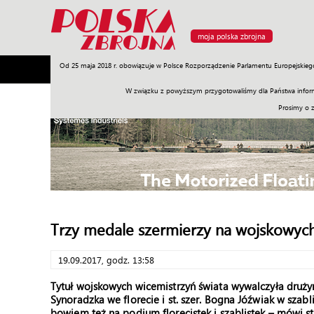
moja polska zbrojna
Od 25 maja 2018 r. obowiązuje w Polsce Rozporządzenie Parlamentu Europejskieg
Armia
Poligon
Sprzęt
Misje
Polityka
Prawo
W związku z powyższym przygotowaliśmy dla Państwa inform
Prosimy o 
Trzy medale szermierzy na wojskowych
19.09.2017, godz. 13:58
Tytuł wojskowych wicemistrzyń świata wywalczyła drużyn
Synoradzka we florecie i st. szer. Bogna Jóźwiak w szabl
bowiem też na podium florecistek i szablistek – mówi st.