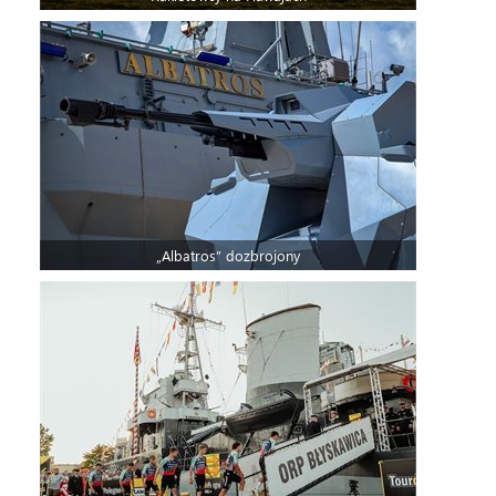
„Albatros” dozbrojony