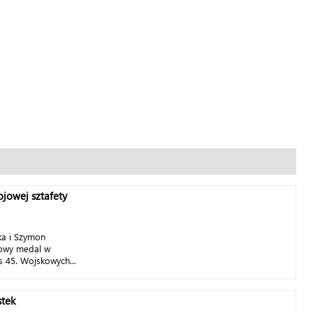
jowej sztafety
ka i Szymon
zowy medal w
s 45. Wojskowych...
stek