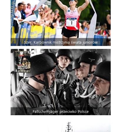
Szer. Karbownik mistrzynią świata juniorów
Fallschirmjäger przeciwko Polsce