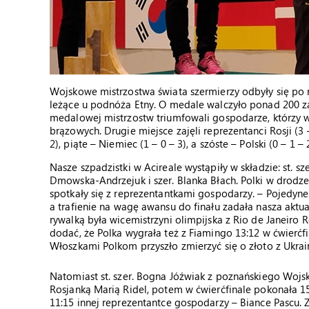
Wojskowe mistrzostwa świata szermierzy odbyły się po 
leżące u podnóża Etny. O medale walczyło ponad 200 za
medalowej mistrzostw triumfowali gospodarze, którzy wy
brązowych. Drugie miejsce zajęli reprezentanci Rosji (3 – 
2), piąte – Niemiec (1 – 0 – 3), a szóste – Polski (0 – 1 – 2
Nasze szpadzistki w Acireale wystąpiły w składzie: st. sze
Dmowska-Andrzejuk i szer. Blanka Błach. Polki w drodze
spotkały się z reprezentantkami gospodarzy. – Pojedyn
a trafienie na wagę awansu do finału zadała nasza aktua
rywalką była wicemistrzyni olimpijska z Rio de Janeiro 
dodać, że Polka wygrała też z Fiamingo 13:12 w ćwierćf
Włoszkami Polkom przyszło zmierzyć się o złoto z Ukrain
Natomiast st. szer. Bogna Jóźwiak z poznańskiego Woj
Rosjanką Marią Ridel, potem w ćwierćfinale pokonała 1
11:15 innej reprezentantce gospodarzy – Biance Pascu. 