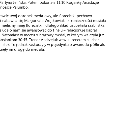
 Martyną Jelińską. Potem pokonała 11:10 Rosjankę Anastazję
ancesce Palumbo.
rawić swój dorobek medalowy, ale florecistki pechowo
i nabawiła się Małgorzata Wojtkowiak i z konieczności musiała
eliśmy innej florecistki i dlatego skład uzupełniła szablistka.
ie udało nam się awansować do finału – relacjonuje kapral
5. Natomiast w meczu o brązowy medal, w którym walczyła już
osjankom 30:45. Trener Andrzejuk wraz z trenerem st. chor.
istek. Te jednak zaskoczyły w pojedynku o awans do półfinału
mknęły im drogę do medalu.