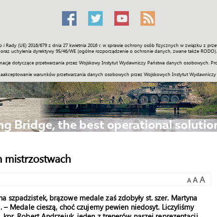
o i Rady (UE) 2016/679 z dnia 27 kwietnia 2016 r. w sprawie ochrony osób fizycznych w związku z 
Świat
Społeczność
Sport
Historia
Galerie
Wideo
ENGLI
oraz uchylenia dyrektywy 95/46/WE (ogólne rozporządzenie o ochronie danych, zwane także RODO).
acje dotyczące przetwarzania przez Wojskowy Instytut Wydawniczy Państwa danych osobowych. Pro
zaakceptowanie warunków przetwarzania danych osobowych przez Wojskowych Instytut Wydawniczy
 mistrzostwach
A
A
A
a szpadzistek, brązowe medale zaś zdobyły st. szer. Martyna
i. – Medale cieszą, choć czujemy pewien niedosyt. Liczyliśmy
 kpr. Robert Andrzejuk, jeden z trenerów naszej reprezentacji.