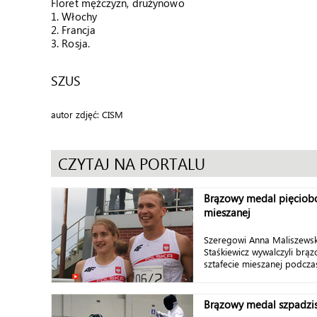
Floret mężczyzn, drużynowo
1. Włochy
2. Francja
3. Rosja.
SZUS
autor zdjęć: CISM
CZYTAJ NA PORTALU
Brązowy medal pięciobo
mieszanej
Szeregowi Anna Maliszews
Staśkiewicz wywalczyli brą
sztafecie mieszanej podcza
Brązowy medal szpadzi