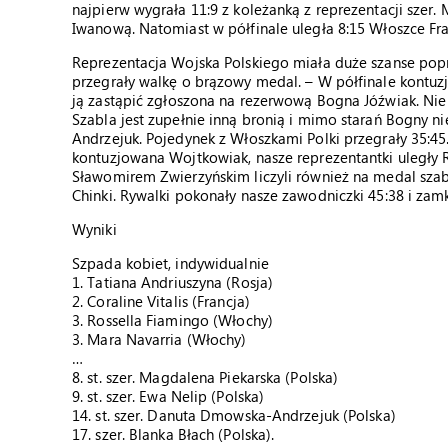
najpierw wygrała 11:9 z koleżanką z reprezentacji szer.
Iwanową. Natomiast w półfinale uległa 8:15 Włoszce Fr
Reprezentacja Wojska Polskiego miała duże szanse pop
przegrały walkę o brązowy medal. – W półfinale kontuzj
ją zastąpić zgłoszona na rezerwową Bogna Jóźwiak. Nie mi
Szabla jest zupełnie inną bronią i mimo starań Bogny n
Andrzejuk. Pojedynek z Włoszkami Polki przegrały 35:4
kontuzjowana Wojtkowiak, nasze reprezentantki uległy R
Sławomirem Zwierzyńskim liczyli również na medal szabl
Chinki. Rywalki pokonały nasze zawodniczki 45:38 i za
Wyniki
Szpada kobiet, indywidualnie
1. Tatiana Andriuszyna (Rosja)
2. Coraline Vitalis (Francja)
3. Rossella Fiamingo (Włochy)
3. Mara Navarria (Włochy)
…
8. st. szer. Magdalena Piekarska (Polska)
9. st. szer. Ewa Nelip (Polska)
14. st. szer. Danuta Dmowska-Andrzejuk (Polska)
17. szer. Blanka Błach (Polska).