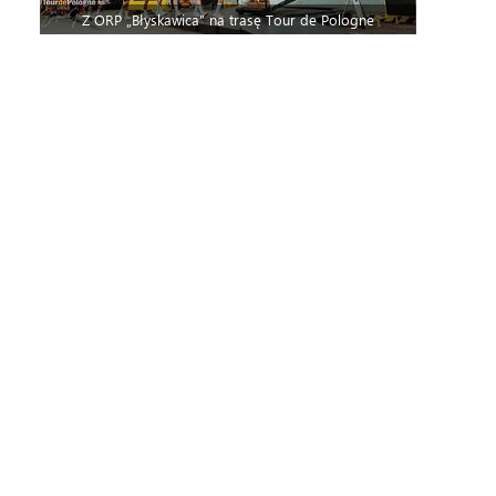
Z ORP „Błyskawica” na trasę Tour de Pologne