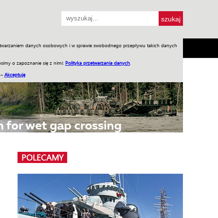
przetwarzaniem danych osobowych i w sprawie swobodnego przepływu takich danych
SH
SKLEP
Jednodniówki
Praca w WIW
simy o zapoznanie się z nimi:
Polityka przetwarzania danych
.
 –
Akceptuję
POLECAMY