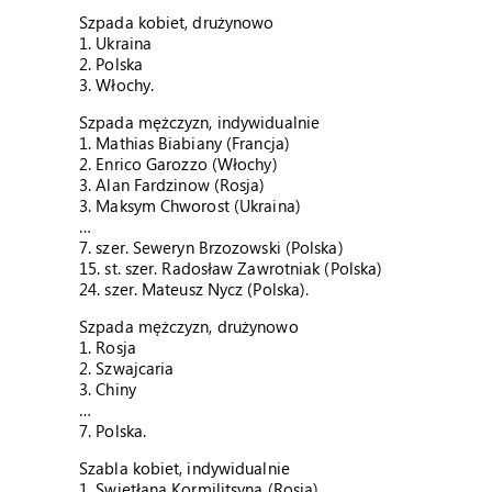
Szpada kobiet, drużynowo
1. Ukraina
2. Polska
3. Włochy.
Szpada mężczyzn, indywidualnie
1. Mathias Biabiany (Francja)
2. Enrico Garozzo (Włochy)
3. Alan Fardzinow (Rosja)
3. Maksym Chworost (Ukraina)
…
7. szer. Seweryn Brzozowski (Polska)
15. st. szer. Radosław Zawrotniak (Polska)
24. szer. Mateusz Nycz (Polska).
Szpada mężczyzn, drużynowo
1. Rosja
2. Szwajcaria
3. Chiny
…
7. Polska.
Szabla kobiet, indywidualnie
1. Swietłana Kormilitsyna (Rosja)