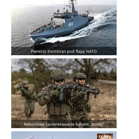
Pierwszy Kormoran pod flagą NATO
Rekordowe zainteresowanie kursem „Sondy”