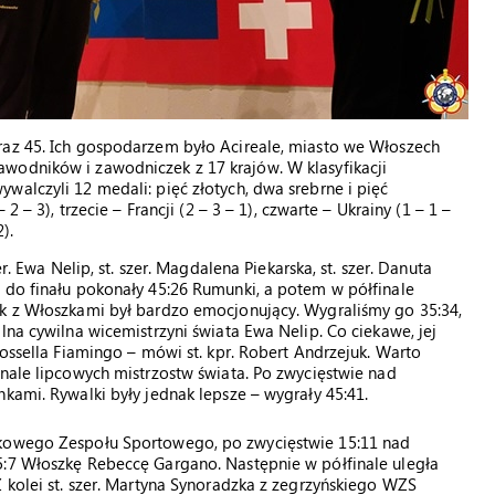
raz 45. Ich gospodarzem było Acireale, miasto we Włoszech
wodników i zawodniczek z 17 krajów. W klasyfikacji
walczyli 12 medali: pięć złotych, dwa srebrne i pięć
2 – 3), trzecie – Francji (2 – 3 – 1), czwarte – Ukrainy (1 – 1 –
).
r. Ewa Nelip, st. szer. Magdalena Piekarska, st. szer. Danuta
 do finału pokonały 45:26 Rumunki, a potem w półfinale
ek z Włoszkami był bardzo emocjonujący. Wygraliśmy go 35:34,
lna cywilna wicemistrzyni świata Ewa Nelip. Co ciekawe, jej
Rossella Fiamingo – mówi st. kpr. Robert Andrzejuk. Warto
inale lipcowych mistrzostw świata. Po zwycięstwie nad
kami. Rywalki były jednak lepsze – wygrały 45:41.
skowego Zespołu Sportowego, po zwycięstwie 15:11 nad
5:7 Włoszkę Rebeccę Gargano. Następnie w półfinale uległa
Z kolei st. szer. Martyna Synoradzka z zegrzyńskiego WZS