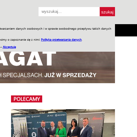
przetwarzaniem danych osobowych i w sprawie swobodnego przepływu takich danych
SH
SKLEP
Jednodniówki
Praca w WIW
simy o zapoznanie się z nimi:
Polityka przetwarzania danych
.
 –
Akceptuję
POLECAMY