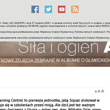
o i Rady (UE) 2016/679 z dnia 27 kwietnia 2016 r. w sprawie ochrony osób fizycznych w związku z 
Świat
Społeczność
Sport
Historia
Galerie
Wideo
ENGLI
oraz uchylenia dyrektywy 95/46/WE (ogólne rozporządzenie o ochronie danych, zwane także RODO).
acje dotyczące przetwarzania przez Wojskowy Instytut Wydawniczy Państwa danych osobowych. Pro
zaakceptowanie warunków przetwarzania danych osobowych przez Wojskowych Instytut Wydawniczy
A
A
A
aining Centre) to pierwsza jednostka, jaką Sojusz ulokował w
je się w szkoleniach przed misją. Ale dziś jest też ważnym
emy ćwiczenia z Gruzją – mówi gen. dyw. Wilhelm Grün, nowy