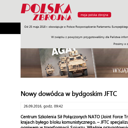
moja polska zbrojna
Od 25 maja 2018 r. obowiązuje w Polsce Rozporządzenie Parlamentu Europejskieg
Armia
Poligon
Sprzęt
Misje
Polityka
Prawo
W związku z powyższym przygotowaliśmy dla Państwa inform
Prosimy o 
Nowy dowódca w bydgoskim JFTC
26.09.2016, godz. 09:42
Centrum Szkolenia Sił Połączonych NATO (Joint Force Tr
krajach byłego bloku komunistycznego. – JFTC specjalizu
ogniwem w transformacji Sojuszu. Właśnie przygotowuj