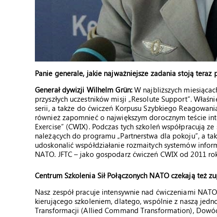
Panie generale, jakie najważniejsze zadania stoją teraz 
Generał dywizji Wilhelm Grün:
W najbliższych miesiąca
przyszłych uczestników misji „Resolute Support”. Właśn
serii, a także do ćwiczeń Korpusu Szybkiego Reagowani
również zapomnieć o największym dorocznym teście inte
Exercise” (CWIX). Podczas tych szkoleń współpracują ze
należących do programu „Partnerstwa dla pokoju”, a tak
udoskonalić współdziałanie rozmaitych systemów inform
NATO. JFTC – jako gospodarz ćwiczeń CWIX od 2011 rok
Centrum Szkolenia Sił Połączonych NATO czekają też 
Nasz zespół pracuje intensywnie nad ćwiczeniami NATO–
kierującego szkoleniem, dlatego, wspólnie z naszą je
Transformacji (Allied Command Transformation), Do