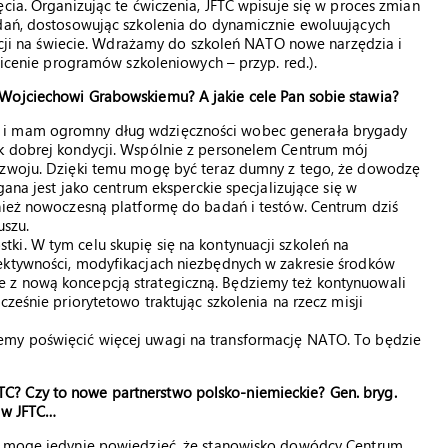
cia. Organizując te ćwiczenia, JFTC wpisuje się w proces zmian
adań, dostosowując szkolenia do dynamicznie ewoluujących
uacji na świecie. Wdrażamy do szkoleń NATO nowe narzędzia i
olicenie programów szkoleniowych – przyp. red.).
 Wojciechowi Grabowskiemu? A jakie cele Pan sobie stawia?
i i mam ogromny dług wdzięczności wobec generała brygady
k dobrej kondycji. Wspólnie z personelem Centrum mój
rozwoju. Dzięki temu mogę być teraz dumny z tego, że dowodzę
gana jest jako centrum eksperckie specjalizujące się w
wnież nowoczesną platformę do badań i testów. Centrum dziś
uszu.
ki. W tym celu skupię się na kontynuacji szkoleń na
ektywności, modyfikacjach niezbędnych w zakresie środków
 z nową koncepcją strategiczną. Będziemy też kontynuowali
cześnie priorytetowo traktując szkolenia na rzecz misji
emy poświęcić więcej uwagi na transformację NATO. To będzie
? Czy to nowe partnerstwo polsko-niemieckie? Gen. bryg.
n w JFTC…
Ja mogę jedynie powiedzieć, że stanowisko dowódcy Centrum