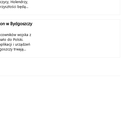
czycy, Holendrzy,
zyszłości będą...
gon w Bydgoszczy
racowników wojska z
ało do Polski.
plikacji i urządzeń
oszczy trwają...