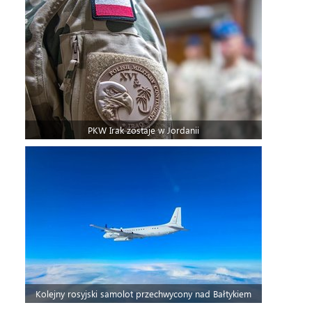
PKW Irak zostaje w Jordanii
Kolejny rosyjski samolot przechwycony nad Bałtykiem