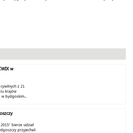
CWIX w
 cywilnych z 21
iu krajów
e w bydgoskim...
goszczy
 2015” bierze udział
ydgoszczy przyjechali