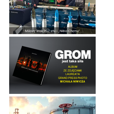
Milowy krok PGZ-etu i „Nitro-Chemu”