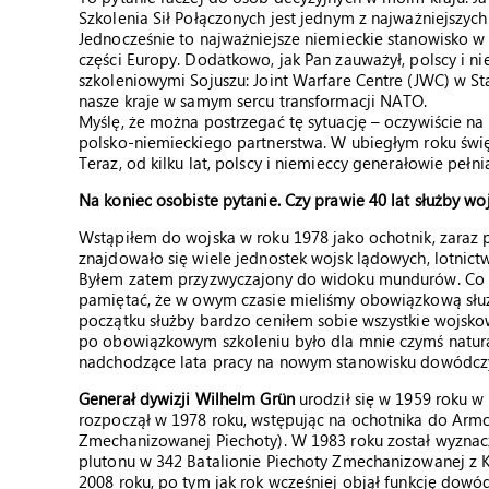
Szkolenia Sił Połączonych jest jednym z najważniejszy
Jednocześnie to najważniejsze niemieckie stanowisko 
części Europy. Dodatkowo, jak Pan zauważył, polscy i 
szkoleniowymi Sojuszu: Joint Warfare Centre (JWC) w S
nasze kraje w samym sercu transformacji NATO.
Myślę, że można postrzegać tę sytuację – oczywiście na
polsko-niemieckiego partnerstwa. W ubiegłym roku świę
Teraz, od kilku lat, polscy i niemieccy generałowie peł
Na koniec osobiste pytanie. Czy prawie 40 lat służby w
Wstąpiłem do wojska w roku 1978 jako ochotnik, zaraz 
znajdowało się wiele jednostek wojsk lądowych, lotnictwa,
Byłem zatem przyzwyczajony do widoku mundurów. Co wię
pamiętać, że w owym czasie mieliśmy obowiązkową służ
początku służby bardzo ceniłem sobie wszystkie wojsko
po obowiązkowym szkoleniu było dla mnie czymś naturaln
nadchodzące lata pracy na nowym stanowisku dowódcz
Generał dywizji Wilhelm Grün
urodził się w 1959 roku w
rozpoczął w 1978 roku, wstępując na ochotnika do Armour
Zmechanizowanej Piechoty). W 1983 roku został wyznac
plutonu w 342 Batalionie Piechoty Zmechanizowanej z 
2008 roku, po tym jak rok wcześniej objął funkcję dow