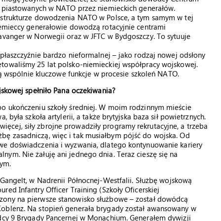
ch piastowanych w NATO przez niemieckich generałów.
w strukturze dowodzenia NATO w Polsce, a tym samym w tej
niemieccy generałowie dowodzą rotacyjnie centrami
tavanger w Norwegii oraz w JFTC w Bydgoszczy. To sytuuje
 płaszczyźnie bardzo nieformalnej – jako rodzaj nowej odsłony
towaliśmy 25 lat polsko-niemieckiej współpracy wojskowej.
nią wspólnie kluczowe funkcje w procesie szkoleń NATO.
ojskowej spełniło Pana oczekiwania?
po ukończeniu szkoły średniej. W moim rodzinnym mieście
 była szkoła artylerii, a także brytyjska baza sił powietrznych.
cej, siły zbrojne prowadziły programy rekrutacyjne, a trzeba
bę zasadniczą, więc i tak musiałbym pójść do wojska. Od
we doświadczenia i wyzwania, dlatego kontynuowanie kariery
ym. Nie żałuję ani jednego dnia. Teraz cieszę się na
ym.
 Gangelt, w Nadrenii Północnej-Westfalii. Służbę wojskową
ed Infantry Officer Training (Szkoły Oficerskiej
zony na pierwsze stanowisko służbowe – został dowódcą
Koblenz. Na stopień generała brygady został awansowany w
ódcy 9 Brygady Pancernej w Monachium. Generałem dywizji