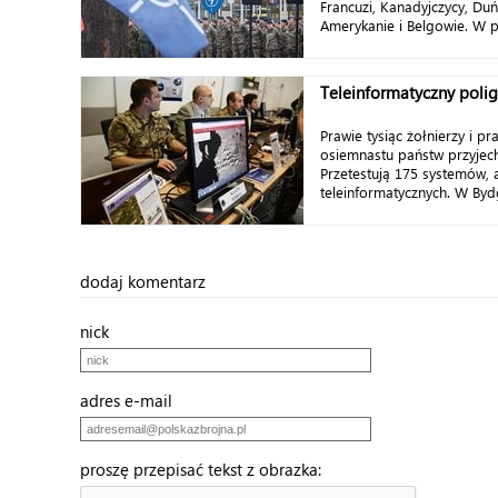
Francuzi, Kanadyjczycy, Duń
Amerykanie i Belgowie. W pr
Teleinformatyczny poli
Prawie tysiąc żołnierzy i p
osiemnastu państw przyjech
Przetestują 175 systemów, a
teleinformatycznych. W Bydg
dodaj komentarz
nick
adres e-mail
proszę przepisać tekst z obrazka: