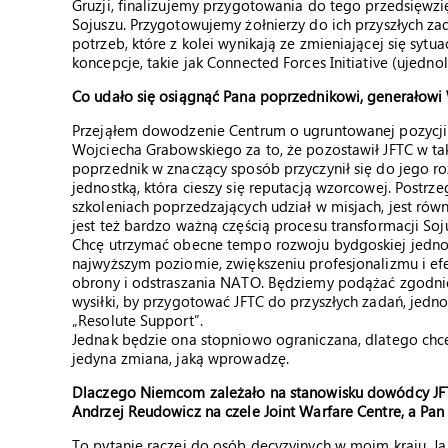
Gruzji, finalizujemy przygotowania do tego przedsięwzię
Sojuszu. Przygotowujemy żołnierzy do ich przyszłych z
potrzeb, które z kolei wynikają ze zmieniającej się syt
koncepcje, takie jak Connected Forces Initiative (ujedn
Co udało się osiągnąć Pana poprzednikowi, generałowi
Przejąłem dowodzenie Centrum o ugruntowanej pozycj
Wojciecha Grabowskiego za to, że pozostawił JFTC w ta
poprzednik w znaczący sposób przyczynił się do jego 
jednostką, która cieszy się reputacją wzorcowej. Postrze
szkoleniach poprzedzających udział w misjach, jest ró
jest też bardzo ważną częścią procesu transformacji Soj
Chcę utrzymać obecne tempo rozwoju bydgoskiej jednost
najwyższym poziomie, zwiększeniu profesjonalizmu i ef
obrony i odstraszania NATO. Będziemy podążać zgodnie
wysiłki, by przygotować JFTC do przyszłych zadań, jedno
„Resolute Support”.
Jednak będzie ona stopniowo ograniczana, dlatego chc
jedyna zmiana, jaką wprowadzę.
Dlaczego Niemcom zależało na stanowisku dowódcy JFTC
Andrzej Reudowicz na czele Joint Warfare Centre, a Pa
To pytanie raczej do osób decyzyjnych w moim kraju. 