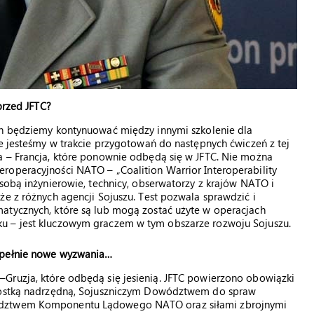
przed JFTC?
ch będziemy kontynuować między innymi szkolenie dla
ie jesteśmy w trakcie przygotowań do następnych ćwiczeń z tej
a – Francja, które ponownie odbędą się w JFTC. Nie można
roperacyjności NATO – „Coalition Warrior Interoperability
 sobą inżynierowie, technicy, obserwatorzy z krajów NATO i
że z różnych agencji Sojuszu. Test pozwala sprawdzić i
atycznych, które są lub mogą zostać użyte w operacjach
u – jest kluczowym graczem w tym obszarze rozwoju Sojuszu.
zupełnie nowe wyzwania…
Gruzja, które odbędą się jesienią. JFTC powierzono obowiązki
dnostką nadrzędną, Sojuszniczym Dowództwem do spraw
wództwem Komponentu Lądowego NATO oraz siłami zbrojnymi