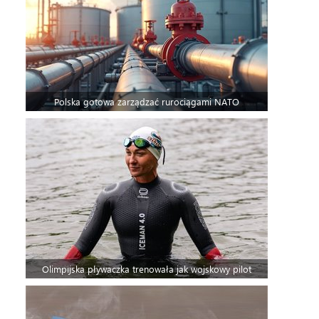
Polska gotowa zarządzać rurociągami NATO
Olimpijska pływaczka trenowała jak wojskowy pilot