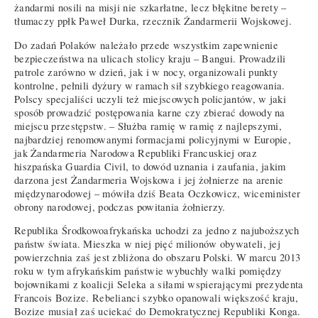
żandarmi nosili na misji nie szkarłatne, lecz błękitne berety –
tłumaczy ppłk Paweł Durka, rzecznik Żandarmerii Wojskowej.
Do zadań Polaków należało przede wszystkim zapewnienie
bezpieczeństwa na ulicach stolicy kraju – Bangui. Prowadzili
patrole zarówno w dzień, jak i w nocy, organizowali punkty
kontrolne, pełnili dyżury w ramach sił szybkiego reagowania.
Polscy specjaliści uczyli też miejscowych policjantów, w jaki
sposób prowadzić postępowania karne czy zbierać dowody na
miejscu przestępstw. – Służba ramię w ramię z najlepszymi,
najbardziej renomowanymi formacjami policyjnymi w Europie,
jak Żandarmeria Narodowa Republiki Francuskiej oraz
hiszpańska Guardia Civil, to dowód uznania i zaufania, jakim
darzona jest Żandarmeria Wojskowa i jej żołnierze na arenie
międzynarodowej – mówiła dziś Beata Oczkowicz, wiceminister
obrony narodowej, podczas powitania żołnierzy.
Republika Środkowoafrykańska uchodzi za jedno z najuboższych
państw świata. Mieszka w niej pięć milionów obywateli, jej
powierzchnia zaś jest zbliżona do obszaru Polski. W marcu 2013
roku w tym afrykańskim państwie wybuchły walki pomiędzy
bojownikami z koalicji Seleka a siłami wspierającymi prezydenta
Francois Bozize. Rebelianci szybko opanowali większość kraju,
Bozize musiał zaś uciekać do Demokratycznej Republiki Konga.