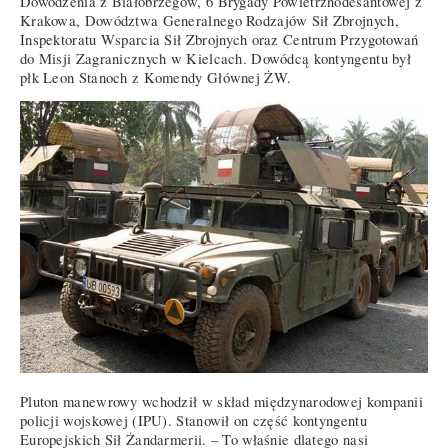
Dowodzenia z Białobrzegów, 6 Brygady Powietrznodesantowej z
Krakowa, Dowództwa Generalnego Rodzajów Sił Zbrojnych,
Inspektoratu Wsparcia Sił Zbrojnych oraz Centrum Przygotowań
do Misji Zagranicznych w Kielcach. Dowódcą kontyngentu był
płk Leon Stanoch z Komendy Głównej ŻW.
Pluton manewrowy wchodził w skład międzynarodowej kompanii
policji wojskowej (IPU). Stanowił on część kontyngentu
Europejskich Sił Żandarmerii. – To właśnie dlatego nasi