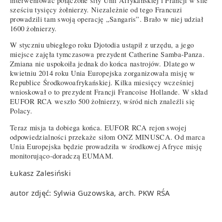
interweniować połączone siły Unii Afrykańskiej i Francji w sile
sześciu tysięcy żołnierzy. Niezależnie od tego Francuzi
prowadzili tam swoją operację „Sangaris”. Brało w niej udział
1600 żołnierzy.
W styczniu ubiegłego roku Djotodia ustąpił z urzędu, a jego
miejsce zajęła tymczasowa prezydent Catherine Samba-Panza.
Zmiana nie uspokoiła jednak do końca nastrojów. Dlatego w
kwietniu 2014 roku Unia Europejska zorganizowała misję w
Republice Środkowoafrykańskiej. Kilka miesięcy wcześniej
wnioskował o to prezydent Francji Francoise Hollande. W skład
EUFOR RCA weszło 500 żołnierzy, wśród nich znaleźli się
Polacy.
Teraz misja ta dobiega końca. EUFOR RCA rejon swojej
odpowiedzialności przekaże siłom ONZ MINUSCA. Od marca
Unia Europejska będzie prowadziła w środkowej Afryce misję
monitorująco-doradczą EUMAM.
Łukasz Zalesiński
autor zdjęć: Sylwia Guzowska, arch. PKW RŚA