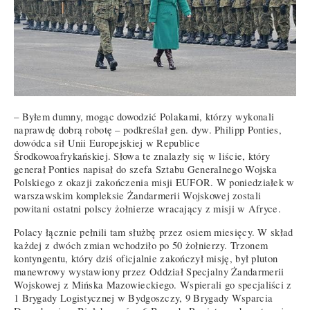
– Byłem dumny, mogąc dowodzić Polakami, którzy wykonali
naprawdę dobrą robotę – podkreślał gen. dyw. Philipp Ponties,
dowódca sił Unii Europejskiej w Republice
Środkowoafrykańskiej. Słowa te znalazły się w liście, który
generał Ponties napisał do szefa Sztabu Generalnego Wojska
Polskiego z okazji zakończenia misji EUFOR. W poniedziałek w
warszawskim kompleksie Żandarmerii Wojskowej zostali
powitani ostatni polscy żołnierze wracający z misji w Afryce.
Polacy łącznie pełnili tam służbę przez osiem miesięcy. W skład
każdej z dwóch zmian wchodziło po 50 żołnierzy. Trzonem
kontyngentu, który dziś oficjalnie zakończył misję, był pluton
manewrowy wystawiony przez Oddział Specjalny Żandarmerii
Wojskowej z Mińska Mazowieckiego. Wspierali go specjaliści z
1 Brygady Logistycznej w Bydgoszczy, 9 Brygady Wsparcia