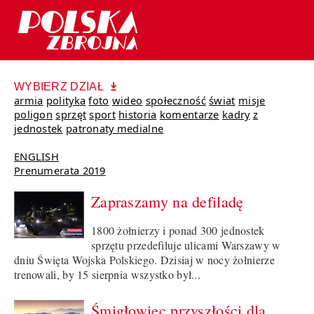
WYBIERZ DZIAŁ
armia
polityka
foto
wideo
społeczność
świat
misje
poligon
sprzęt
sport
historia
komentarze
kadry
z
jednostek
patronaty medialne
ENGLISH
Prenumerata 2019
Zapraszamy na defiladę
1800 żołnierzy i ponad 300 jednostek
sprzętu przedefiluje ulicami Warszawy w
dniu Święta Wojska Polskiego. Dzisiaj w nocy żołnierze
trenowali, by 15 sierpnia wszystko był...
Śmigłowiec przyszłości dla