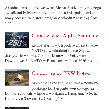
Abordaż dwóch tankowców na Morzu Śródziemnym, czego
świadkami byliśmy na przełomie lipca i sierpnia, otwiera
nowy rozdział w historii zmagań Zachodu z rosyjską flotą
cien...
Coraz więcej Alpha Scramble
Liczba alarmowych poderwań myśliwców
NATO na wschodniej flance Sojuszu
drastycznie wzrosła. Jak poinformowało Połączone
Dowództwo Sił NATO w Brunssum, w lipcu 2026 roku o...
Gorący lipiec PKW Łotwa
Szkolenie taktyczne i ogniowe – żołnierze
polskiego kontyngentu wojskowego na
Łotwie trenowali w lipcu z wojskami z Hiszpanii, Włoch,
Kanady, ze Słowenii i z Czarnogóry. ...