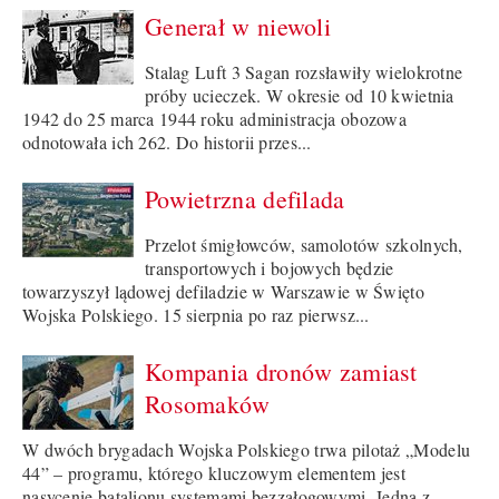
Generał w niewoli
Stalag Luft 3 Sagan rozsławiły wielokrotne
próby ucieczek. W okresie od 10 kwietnia
1942 do 25 marca 1944 roku administracja obozowa
odnotowała ich 262. Do historii przes...
Powietrzna defilada
Przelot śmigłowców, samolotów szkolnych,
transportowych i bojowych będzie
towarzyszył lądowej defiladzie w Warszawie w Święto
Wojska Polskiego. 15 sierpnia po raz pierwsz...
Kompania dronów zamiast
Rosomaków
W dwóch brygadach Wojska Polskiego trwa pilotaż „Modelu
44” – programu, którego kluczowym elementem jest
nasycenie batalionu systemami bezzałogowymi. Jedną z