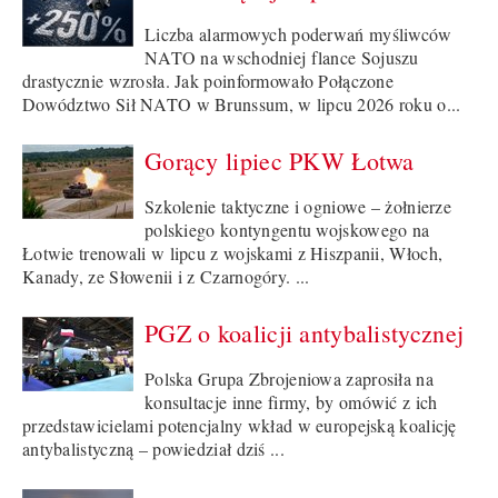
Liczba alarmowych poderwań myśliwców
NATO na wschodniej flance Sojuszu
drastycznie wzrosła. Jak poinformowało Połączone
Dowództwo Sił NATO w Brunssum, w lipcu 2026 roku o...
Gorący lipiec PKW Łotwa
Szkolenie taktyczne i ogniowe – żołnierze
polskiego kontyngentu wojskowego na
Łotwie trenowali w lipcu z wojskami z Hiszpanii, Włoch,
Kanady, ze Słowenii i z Czarnogóry. ...
PGZ o koalicji antybalistycznej
Polska Grupa Zbrojeniowa zaprosiła na
konsultacje inne firmy, by omówić z ich
przedstawicielami potencjalny wkład w europejską koalicję
antybalistyczną – powiedział dziś ...