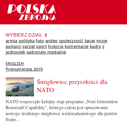
WYBIERZ DZIAŁ
armia
polityka
foto
wideo
społeczność
świat
misje
poligon
sprzęt
sport
historia
komentarze
kadry
z
jednostek
patronaty medialne
ENGLISH
Prenumerata 2019
Śmigłowiec przyszłości dla
NATO
NATO rozpoczęło kolejny etap programu „Next Generation
Rotorcraft Capability”, którego celem jest opracowanie
nowego średniego śmigłowca wielozadaniowego dla państw
Sojus...