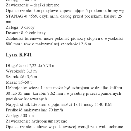
Zawieszenie – drążki skrętne
Opancerzenie: kompozytowe zapewniające 5 poziom ochrony wg
STANAG-u 4569, czyli m.in. osłonę przed pociskami kalibru 25
mm
Załoga: 3 osoby
Desant: 8–9 żołnierzy
Zdolności terenowe: może pokonać pionowy stopień o wysokości
800 mm i rów o maksymalnej szerokości 2,6 m.
Lynx KF41
Długość: od 7,22 do 7,73 m
Wysokość: 3,3 m
Szerokość: 3,6 m
Masa: 35–50 t
Uzbrojenie: wieża Lance może być uzbrojona w działko kalibru
30 lub 35 mm, karabin 7,62 mm i wyrzutnię przeciwpancernych
pocisków kierowanych
Napęd: silnik Liebherr o pojemności 18 l i mocy 1140 KM
Prędkość maksymalna: 70 km/h
Zasięg: 500 km
Zawieszenie: hydropneumatyczne
Opancerzenie: stalowe w podstawowej wersji zapewnia ochronę