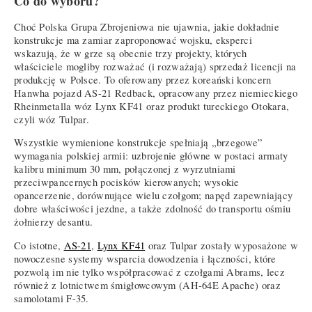
Co do wyboru?
Choć Polska Grupa Zbrojeniowa nie ujawnia, jakie dokładnie
konstrukcje ma zamiar zaproponować wojsku, eksperci
wskazują, że w grze są obecnie trzy projekty, których
właściciele mogliby rozważać (i rozważają) sprzedaż licencji na
produkcję w Polsce. To oferowany przez koreański koncern
Hanwha pojazd AS-21 Redback, opracowany przez niemieckiego
Rheinmetalla wóz Lynx KF41 oraz produkt tureckiego Otokara,
czyli wóz Tulpar.
Wszystkie wymienione konstrukcje spełniają „brzegowe”
wymagania polskiej armii: uzbrojenie główne w postaci armaty
kalibru minimum 30 mm, połączonej z wyrzutniami
przeciwpancernych pocisków kierowanych; wysokie
opancerzenie, dorównujące wielu czołgom; napęd zapewniający
dobre właściwości jezdne, a także zdolność do transportu ośmiu
żołnierzy desantu.
Co istotne,
AS-21
,
Lynx KF41
oraz Tulpar zostały wyposażone w
nowoczesne systemy wsparcia dowodzenia i łączności, które
pozwolą im nie tylko współpracować z czołgami Abrams, lecz
również z lotnictwem śmigłowcowym (AH-64E Apache) oraz
samolotami F-35.