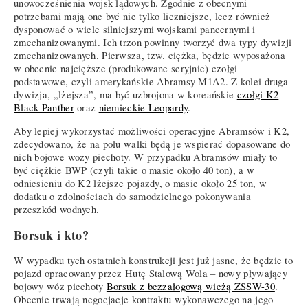
unowocześnienia wojsk lądowych. Zgodnie z obecnymi
potrzebami mają one być nie tylko liczniejsze, lecz również
dysponować o wiele silniejszymi wojskami pancernymi i
zmechanizowanymi. Ich trzon powinny tworzyć dwa typy dywizji
zmechanizowanych. Pierwsza, tzw. ciężka, będzie wyposażona
w obecnie najcięższe (produkowane seryjnie) czołgi
podstawowe, czyli amerykańskie Abramsy M1A2. Z kolei druga
dywizja, „lżejsza”, ma być uzbrojona w koreańskie
czołgi K2
Black Panther
oraz
niemieckie Leopardy
.
Aby lepiej wykorzystać możliwości operacyjne Abramsów i K2,
zdecydowano, że na polu walki będą je wspierać dopasowane do
nich bojowe wozy piechoty. W przypadku Abramsów miały to
być ciężkie BWP (czyli takie o masie około 40 ton), a w
odniesieniu do K2 lżejsze pojazdy, o masie około 25 ton, w
dodatku o zdolnościach do samodzielnego pokonywania
przeszkód wodnych.
Borsuk i kto?
W wypadku tych ostatnich konstrukcji jest już jasne, że będzie to
pojazd opracowany przez Hutę Stalową Wola – nowy pływający
bojowy wóz piechoty
Borsuk z bezzałogową wieżą ZSSW-30
.
Obecnie trwają negocjacje kontraktu wykonawczego na jego