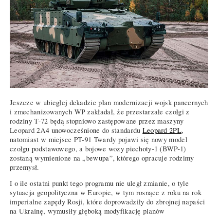
Jeszcze w ubiegłej dekadzie plan modernizacji wojsk pancernych
i zmechanizowanych WP zakładał, że przestarzałe czołgi z
rodziny T-72 będą stopniowo zastępowane przez maszyny
Leopard 2A4 unowocześnione do standardu
Leopard 2PL
,
natomiast w miejsce PT-91 Twardy pojawi się nowy model
czołgu podstawowego, a bojowe wozy piechoty-1 (BWP-1)
zostaną wymienione na „bewupa”, którego opracuje rodzimy
przemysł.
I o ile ostatni punkt tego programu nie uległ zmianie, o tyle
sytuacja geopolityczna w Europie, w tym rosnące z roku na rok
imperialne zapędy Rosji, które doprowadziły do zbrojnej napaści
na Ukrainę, wymusiły głęboką modyfikację planów