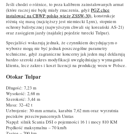
Jeśli chodzi o różnice, to poza kalibrem zainstalowanych armat
(które raczej nie będę miały znaczenia, gdyż
PGZ chce
instalować na CBWP polską wieżę ZSSW-30)
, konstrukcje
różnią się masą (najcięższy jest niemiecki Lynx), stopniem
ochrony balistycznej (najwyższym chwali się koreański AS-21)
oraz zasięgiem jazdy (najdalej pojedzie turecki Tulpar).
Specjaliści wskazują jednak, że czynnikiem decydującym o
wyborze mogą nie być jednak poszczególne parametry
techniczne, gdyż zagraniczne koncerny jak jeden mąż deklarują
bardzo szeroki zakres modyfikacji uwzględniający wymagania
klienta, lecz zakres i koszt licencji na produkcję wozu w Polsce.
Otokar Tulpar
Długość: 7,23 m
Wysokość: 2,68 m
Szerokość: 3,44 m
Masa: 32–42 t
Uzbrojenie: 30-mm armata, karabin 7,62 mm oraz wyrzutnia
pocisków przeciwpancernych Umtas
Napęd: silnik Scania DSI o pojemności 16 l i mocy 810 KM
Prędkość maksymalna – 70 km/h
Zasięg – 700 km