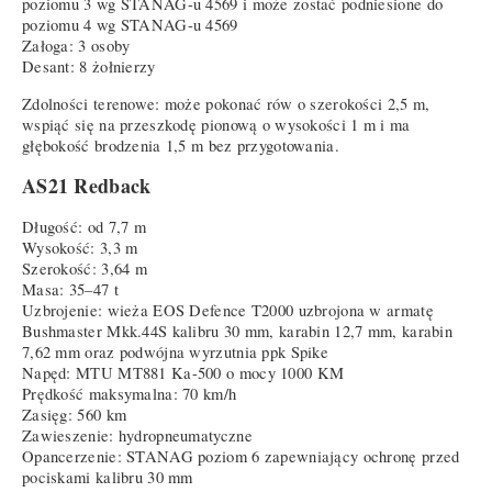
poziomu 3 wg STANAG-u 4569 i może zostać podniesione do
poziomu 4 wg STANAG-u 4569
Załoga: 3 osoby
Desant: 8 żołnierzy
Zdolności terenowe: może pokonać rów o szerokości 2,5 m,
wspiąć się na przeszkodę pionową o wysokości 1 m i ma
głębokość brodzenia 1,5 m bez przygotowania.
AS21 Redback
Długość: od 7,7 m
Wysokość: 3,3 m
Szerokość: 3,64 m
Masa: 35–47 t
Uzbrojenie: wieża EOS Defence T2000 uzbrojona w armatę
Bushmaster Mkk.44S kalibru 30 mm, karabin 12,7 mm, karabin
7,62 mm oraz podwójna wyrzutnia ppk Spike
Napęd: MTU MT881 Ka-500 o mocy 1000 KM
Prędkość maksymalna: 70 km/h
Zasięg: 560 km
Zawieszenie: hydropneumatyczne
Opancerzenie: STANAG poziom 6 zapewniający ochronę przed
pociskami kalibru 30 mm