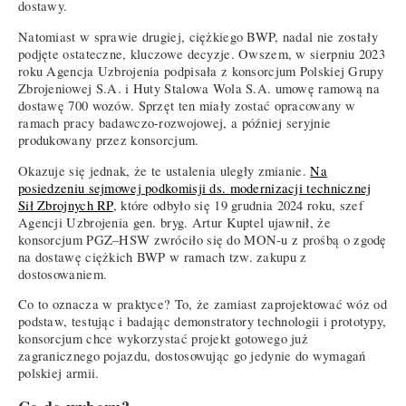
dostawy.
Natomiast w sprawie drugiej, ciężkiego BWP, nadal nie zostały
podjęte ostateczne, kluczowe decyzje. Owszem, w sierpniu 2023
roku Agencja Uzbrojenia podpisała z konsorcjum Polskiej Grupy
Zbrojeniowej S.A. i Huty Stalowa Wola S.A. umowę ramową na
dostawę 700 wozów. Sprzęt ten miały zostać opracowany w
ramach pracy badawczo-rozwojowej, a później seryjnie
produkowany przez konsorcjum.
Okazuje się jednak, że te ustalenia uległy zmianie.
Na
posiedzeniu sejmowej podkomisji ds. modernizacji technicznej
Sił Zbrojnych RP
, które odbyło się 19 grudnia 2024 roku, szef
Agencji Uzbrojenia gen. bryg. Artur Kuptel ujawnił, że
konsorcjum PGZ–HSW zwróciło się do MON-u z prośbą o zgodę
na dostawę ciężkich BWP w ramach tzw. zakupu z
dostosowaniem.
Co to oznacza w praktyce? To, że zamiast zaprojektować wóz od
podstaw, testując i badając demonstratory technologii i prototypy,
konsorcjum chce wykorzystać projekt gotowego już
zagranicznego pojazdu, dostosowując go jedynie do wymagań
polskiej armii.