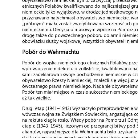
obywatelstwo niemieckie. Byli to zazwyczaj przedstawic
etnicznych Polaków kwalifikowano do najliczniejszej g
niemieckie tylko wyjątkowo, w drodze jednostkowego na
przyznawano natychmiast obywatelstwo niemieckie, war
„próbnym” miała zostać zweryfikowana szczerość ich p
niemieckiemu. Decyzja o masowym wpisie na Pomorzu i G
drogę także do powszechnego poboru do armii niemieck
obowiązku służby wojskowej wszystkich obywateli niemi
Pobór do Wehrmachtu
Pobór do wojska niemieckiego etnicznych Polaków przeb
wprowadzeniem dekretu o volksliście, kwalifikowano na
sami zadeklarowali swoje pochodzenie niemieckie w czas
obywatelstwo Rzeszy Niemieckiej, znaleźli się więc już
ówczesnego prawa niemieckiego. Nadanie obywatelstw
Pobór ten miał miejsce w czasie sukcesów niemieckiego 
aż tak wielkie.
Drugi etap (1941–1943) wyznaczyło przeprowadzenie wpisó
wówczas wojna ze Związkiem Sowieckim, angażująca cor
na rekruta ciągle rosło. Wtedy pobór na Pomorzu i Gór
etapie (1943–1945), liczonym od przegranej bitwy pod
aliantów, najważniejsze dla Wehrmachtu było uzyskanie
straty poniesione w nieudanych kampaniach wojennych.