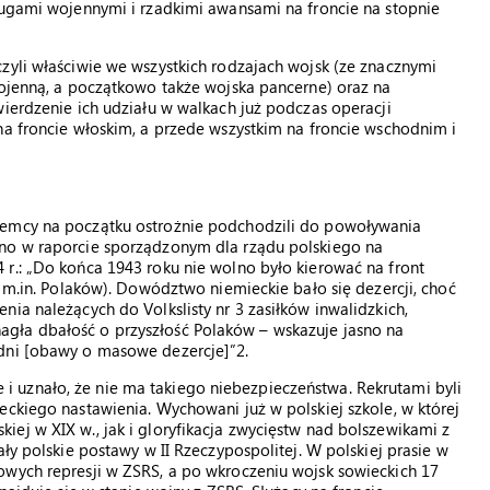
ługami wojennymi i rzadkimi awansami na froncie na stopnie
zyli właściwie we wszystkich rodzajach wojsk (ze znacznymi
wojenną, a początkowo także wojska pancerne) oraz na
wierdzenie ich udziału w walkach już podczas operacji
na froncie włoskim, a przede wszystkim na froncie wschodnim i
iemcy na początku ostrożnie podchodzili do powoływania
ano w raporcie sporządzonym dla rządu polskiego na
r.: „Do końca 1943 roku nie wolno było kierować na front
c m.in. Polaków). Dowództwo niemieckie bało się dezercji, choć
ia należących do Volkslisty nr 3 zasiłków inwalidzkich,
gła dbałość o przyszłość Polaków – wskazuje jasno na
odni [obawy o masowe dezercje]”2.
 uznało, że nie ma takiego niebezpieczeństwa. Rekrutami byli
eckiego nastawienia. Wychowani już w polskiej szkole, w której
ej w XIX w., jak i gloryfikacja zwycięstw nad bolszewikami z
ały polskie postawy w II Rzeczypospolitej. W polskiej prasie w
owych represji w ZSRS, a po wkroczeniu wojsk sowieckich 17