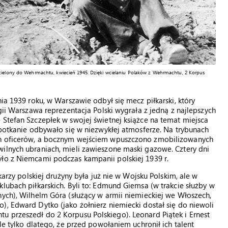
wcielony do Wehrmachtu, kwiecień 1945. Dzięki wcielaniu Polaków z Wehrmachtu, 2 Korpus
nia 1939 roku, w Warszawie odbył się mecz piłkarski, który
egii Warszawa reprezentacja Polski wygrała z jedną z najlepszych
 Stefan Szczepłek w swojej świetnej książce na temat miejsca
 spotkanie odbywało się w niezwykłej atmosferze. Na trybunach
ch oficerów, a bocznym wejściem wpuszczono zmobilizowanych
wilnych ubraniach, mieli zawieszone maski gazowe. Cztery dni
yło z Niemcami podczas kampanii polskiej 1939 r.
karzy polskiej drużyny była już nie w Wojsku Polskim, ale w
lubach piłkarskich. Byli to: Edmund Giemsa (w trakcie służby w
nych), Wilhelm Góra (służący w armii niemieckiej we Włoszech,
), Edward Dytko (jako żołnierz niemiecki dostał się do niewoli
u przeszedł do 2 Korpusu Polskiego). Leonard Piątek i Ernest
le tylko dlatego, że przed powołaniem uchronił ich talent