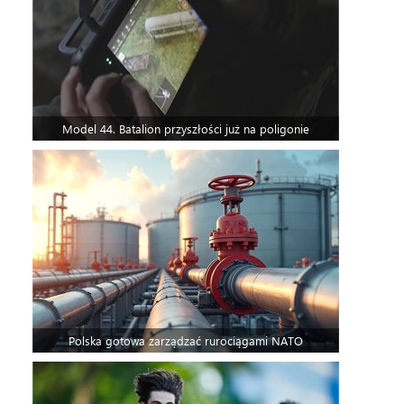
Model 44. Batalion przyszłości już na poligonie
Polska gotowa zarządzać rurociągami NATO