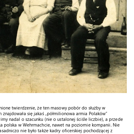
wnione twierdzenie, że ten masowy pobór do służby w
ch znajdowała się jakaś „półmilionowa armia Polaków”
my nadal o szacunku (nie o ustalonej ściśle liczbie), a przede
stka polska w Wehrmachcie, nawet na poziomie kompanii. Nie
sadniczo nie było także kadry oficerskiej pochodzącej z