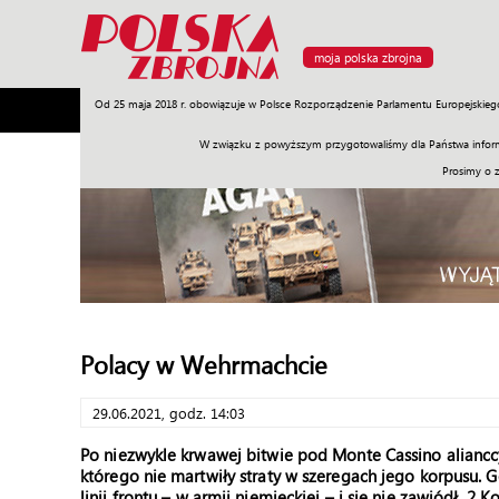
moja polska zbrojna
Od 25 maja 2018 r. obowiązuje w Polsce Rozporządzenie Parlamentu Europejskieg
Armia
Poligon
Sprzęt
Misje
Polityka
Prawo
W związku z powyższym przygotowaliśmy dla Państwa inform
Prosimy o 
Polacy w Wehrmachcie
29.06.2021, godz. 14:03
Po niezwykle krwawej bitwie pod Monte Cassino aliancc
którego nie martwiły straty w szeregach jego korpusu. G
linii frontu – w armii niemieckiej – i się nie zawiódł. 2 