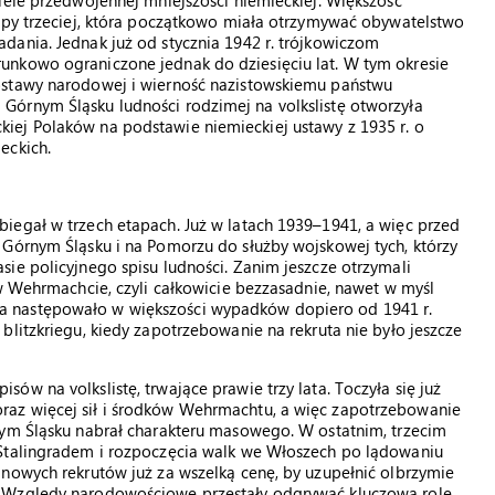
iele przedwojennej mniejszości niemieckiej. Większość
rupy trzeciej, która początkowo miała otrzymywać obywatelstwo
dania. Jednak już od stycznia 1942 r. trójkowiczom
unkowo ograniczone jednak do dziesięciu lat. W tym okresie
ostawy narodowej i wierność nazistowskiemu państwu
órnym Śląsku ludności rodzimej na volkslistę otworzyła
iej Polaków na podstawie niemieckiej ustawy z 1935 r. o
eckich.
iegał w trzech etapach. Już w latach 1939–1941, a więc przed
 Górnym Śląsku i na Pomorzu do służby wojskowej tych, którzy
ie policyjnego spisu ludności. Zanim jeszcze otrzymali
 w Wehrmachcie, czyli całkowicie bezzasadnie, nawet w myśl
a następowało w większości wypadków dopiero od 1941 r.
blitzkriegu, kiedy zapotrzebowanie na rekruta nie było jeszcze
w na volkslistę, trwające prawie trzy lata. Toczyła się już
az więcej sił i środków Wehrmachtu, a więc zapotrzebowanie
nym Śląsku nabrał charakteru masowego. W ostatnim, trzecim
 Stalingradem i rozpoczęcia walk we Włoszech po lądowaniu
 nowych rekrutów już za wszelką cenę, by uzupełnić olbrzymie
 Względy narodowościowe przestały odgrywać kluczową rolę.