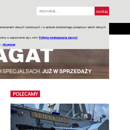
przetwarzaniem danych osobowych i w sprawie swobodnego przepływu takich danych
SH
SKLEP
Jednodniówki
Praca w WIW
simy o zapoznanie się z nimi:
Polityka przetwarzania danych
.
 –
Akceptuję
POLECAMY