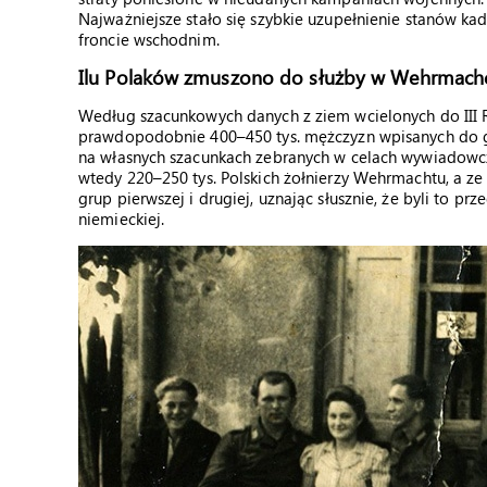
Najważniejsze stało się szybkie uzupełnienie stanów ka
froncie wschodnim.
Ilu Polaków zmuszono do służby w Wehrmach
Według szacunkowych danych z ziem wcielonych do III Rz
prawdopodobnie 400–450 tys. mężczyzn wpisanych do grup
na własnych szacunkach zebranych w celach wywiadowczy
wtedy 220–250 tys. Polskich żołnierzy Wehrmachtu, a ze 
grup pierwszej i drugiej, uznając słusznie, że byli to 
niemieckiej.