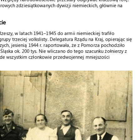
drowych zdziesiątkowanych dywizji niemieckich, głównie na
cie
eszy, w latach 1941–1945 do armii niemieckiej trafiło
y trzeciej volkslisty. Delegatura Rządu na Kraj, opierając się
ch, jesienią 1944 r. raportowała, że z Pomorza pochodziło
Śląska ok. 200 tys. Nie wliczano do tego szacunku żołnierzy z
przede wszystkim członkowie przedwojennej mniejszości