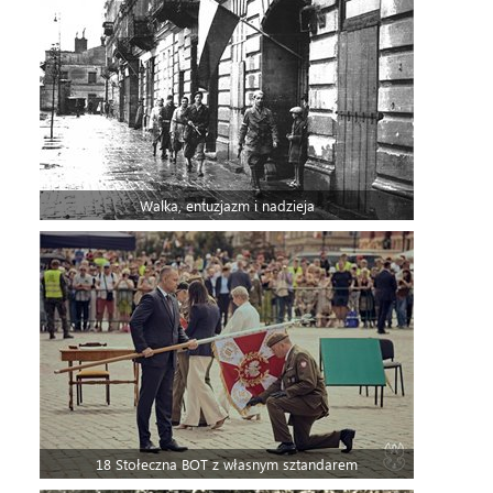
Walka, entuzjazm i nadzieja
18 Stołeczna BOT z własnym sztandarem