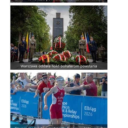
Warszawa oddała hołd bohaterom powstania