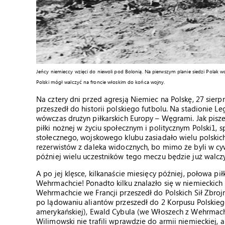
Jeńcy niemieccy wzięci do niewoli pod Bolonią. Na pierwszym planie siedzi Polak 
Polski mógł walczyć na froncie włoskim do końca wojny.
Na cztery dni przed agresją Niemiec na Polskę, 27 sierp
przeszedł do historii polskiego futbolu. Na stadionie L
wówczas drużyn piłkarskich Europy – Węgrami. Jak pisze
piłki nożnej w życiu społecznym i politycznym Polski1,
stołecznego, wojskowego klubu zasiadało wielu polski
rezerwistów z daleka widocznych, bo mimo że byli w cy
później wielu uczestników tego meczu będzie już walcz
A po jej klęsce, kilkanaście miesięcy później, połowa pił
Wehrmachcie! Ponadto kilku znalazło się w niemieckich k
Wehrmachcie we Francji przeszedł do Polskich Sił Zbroj
po lądowaniu aliantów przeszedł do 2 Korpusu Polskiego
amerykańskiej), Ewald Cybula (we Włoszech z Wehrmacht
Wilimowski nie trafili wprawdzie do armii niemieckiej, a