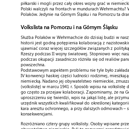
piłkarski i mogli przez cały okres wojny grać w niemieck
Polski walczyli na frontach w mundurach Wehrmachtu? W
Polaków. Jedynie na Górnym Śląsku i na Pomorzu ta dram
Volkslista na Pomorzu i na Górnym Śląsku
Służba Polaków w Wehrmachcie do dzisiaj budzi w naszy
historii jest godną potępienia kolaboracją z nazistows
ujawniać coraz więcej szczegółów związanych z polityk
Rzeszy podczas II wojny światowej. Stopniowo więc nas
podczas okupacji zasadniczo różniła się od realiów pan
powszechna.
Podstawowym aspektem problemu nie tyle było zakłada
IV konwencji haskiej części ludności rodzimej, mieszka
niemiecką. Nadano jej obywatelstwo niemieckie, zmusz
(volkslistę) w marcu 1941 r. Sposób wpisu na volkslistę d
go często za przejaw kolaboracji. Zapominamy, że na Gó
uproszczeniu się twierdzi, wpis na jakąś listę, ale przy
urzędnik wszystkich kwalifikował do określonej kategori
kara aresztu ochronnego, a przy dalszych odmowach – 
konsekwencjami.
Rozróżniano cztery grupy volkslisty. Osoby wpisane pr