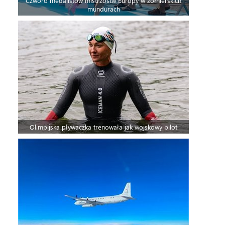
Czworo medalistów mistrzostw Europy w żołnierskich
mundurach
Olimpijska pływaczka trenowała jak wojskowy pilot