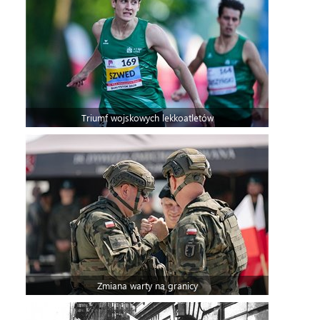
Triumf wojskowych lekkoatletów
Zmiana warty na granicy