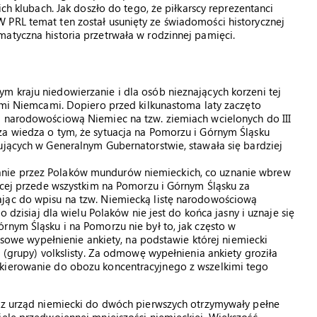
ich klubach. Jak doszło do tego, że piłkarscy reprezentanci
 PRL temat ten został usunięty ze świadomości historycznej
atyczna historia przetrwała w rodzinnej pamięci.
m kraju niedowierzanie i dla osób nieznających korzeni tej
kimi Niemcami. Dopiero przed kilkunastoma laty zaczęto
ą narodowościową Niemiec na tzw. ziemiach wcielonych do III
za wiedza o tym, że sytuacja na Pomorzu i Górnym Śląsku
ujących w Generalnym Gubernatorstwie, stawała się bardziej
nie przez Polaków mundurów niemieckich, co uznanie wbrew
jącej przede wszystkim na Pomorzu i Górnym Śląsku za
ając do wpisu na tzw. Niemiecką listę narodowościową
o dzisiaj dla wielu Polaków nie jest do końca jasny i uznaje się
rnym Śląsku i na Pomorzu nie był to, jak często w
musowe wypełnienie ankiety, na podstawie której niemiecki
i (grupy) volkslisty. Za odmowę wypełnienia ankiety groziła
skierowanie do obozu koncentracyjnego z wszelkimi tego
zez urząd niemiecki do dwóch pierwszych otrzymywały pełne