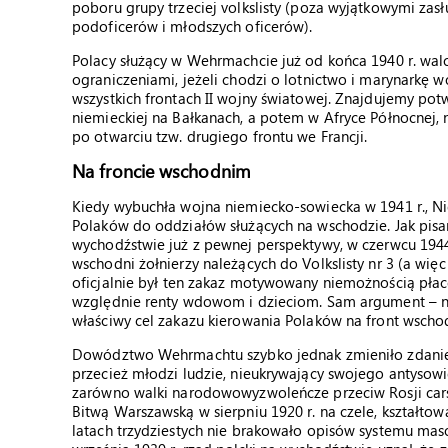
poboru grupy trzeciej volkslisty (poza wyjątkowymi zas
podoficerów i młodszych oficerów).
Polacy służący w Wehrmachcie już od końca 1940 r. walc
ograniczeniami, jeżeli chodzi o lotnictwo i marynarkę 
wszystkich frontach II wojny światowej. Znajdujemy pot
niemieckiej na Bałkanach, a potem w Afryce Północnej, 
po otwarciu tzw. drugiego frontu we Francji.
Na froncie wschodnim
Kiedy wybuchła wojna niemiecko-sowiecka w 1941 r., N
Polaków do oddziałów służących na wschodzie. Jak pis
wychodźstwie już z pewnej perspektywy, w czerwcu 1944 
wschodni żołnierzy należących do Volkslisty nr 3 (a wię
oficjalnie był ten zakaz motywowany niemożnością płacen
względnie renty wdowom i dzieciom. Sam argument – na
właściwy cel zakazu kierowania Polaków na front wsch
Dowództwo Wehrmachtu szybko jednak zmieniło zdanie i
przecież młodzi ludzie, nieukrywający swojego antysowi
zarówno walki narodowowyzwoleńcze przeciw Rosji carski
Bitwą Warszawską w sierpniu 1920 r. na czele, kształtow
latach trzydziestych nie brakowało opisów systemu mas