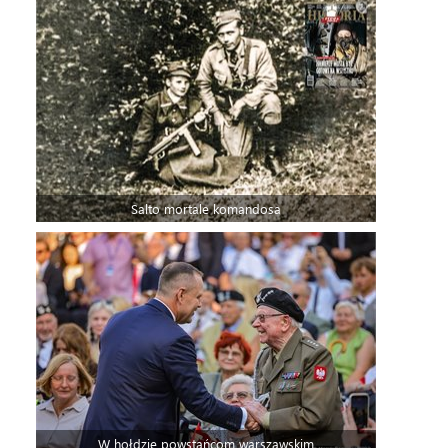
Salto mortale komandosa
W hołdzie powstańcom warszawskim