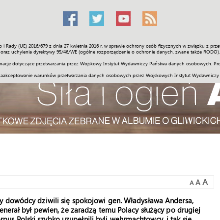
o i Rady (UE) 2016/679 z dnia 27 kwietnia 2016 r. w sprawie ochrony osób fizycznych w związku z 
Świat
Społeczność
Sport
Historia
Galerie
Wideo
ENGLI
oraz uchylenia dyrektywy 95/46/WE (ogólne rozporządzenie o ochronie danych, zwane także RODO).
acje dotyczące przetwarzania przez Wojskowy Instytut Wydawniczy Państwa danych osobowych. Pro
zaakceptowanie warunków przetwarzania danych osobowych przez Wojskowych Instytut Wydawniczy
A
A
A
y dowódcy dziwili się spokojowi gen. Władysława Andersa,
enerał był pewien, że zaradzą temu Polacy służący po drugiej
Korpus Polski szybko uzupełnili byli wehrmachtowcy, i tak się