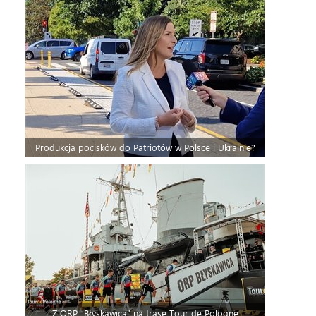
Produkcja pocisków do Patriotów w Polsce i Ukrainie?
Z ORP „Błyskawica” na trasę Tour de Pologne