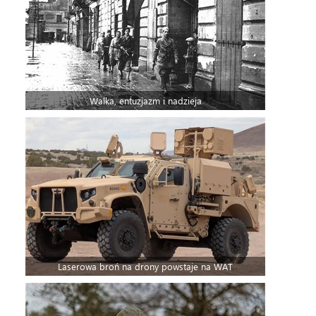
Walka, entuzjazm i nadzieja
Laserowa broń na drony powstaje na WAT