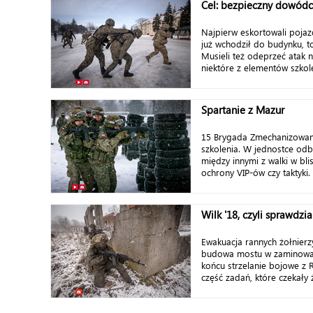
Cel: bezpieczny dowód
Najpierw eskortowali poja
już wchodził do budynku, t
Musieli też odeprzeć atak 
niektóre z elementów szkolen
Spartanie z Mazur
15 Brygada Zmechanizowan
szkolenia. W jednostce odb
między innymi z walki w bli
ochrony VIP-ów czy taktyki.
Wilk '18, czyli sprawdzi
Ewakuacja rannych żołnierzy
budowa mostu w zaminowan
końcu strzelanie bojowe z R
część zadań, które czekały 