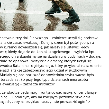
h trwało trzy dni. Pierwszego – żołnierze uczyli się podstaw:
 a także zasad ewakuacji. Kolejny dzień był poświęcony na
 kursanci dowiedzieli się, jak należy się ustawić, kiedy
wać, kiedy dojdzie do kontaktu ogniowego – wyjaśnia kpt.
eciego dnia skupiliśmy się na działaniu w budynkach – dodaje.
nić, że opanowali wszystkie elementy, których uczyli się
dowódca Batalionu Logistycznego, który przyjechał na szkolenie.
ejazd, a także zabezpieczyć jego udział w służbowym
y. Musiały się one poruszać odpowiednim szyku, ważne było
obą zadania. Bo przy tego typu działaniach inna osoba
 ewakuację – zaznacza instruktor.
e, że wkrótce będą mogli kontynuować naukę, oficer planuje
ing. – Chciałbym, aby na kolejnym poziomie szkolenia
acjach, żeby na przykład nauczyli się prowadzić ogień z