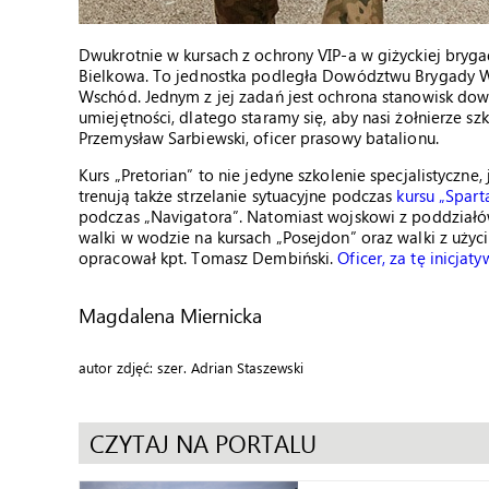
Dwukrotnie w kursach z ochrony VIP-a w giżyckiej brygad
Bielkowa. To jednostka podległa Dowództwu Brygady
Wschód. Jednym z jej zadań jest ochrona stanowisk do
umiejętności, dlatego staramy się, aby nasi żołnierze s
Przemysław Sarbiewski, oficer prasowy batalionu.
Kurs „Pretorian” to nie jedyne szkolenie specjalistyczne
trenują także strzelanie sytuacyjne podczas
kursu „Spart
podczas „Navigatora”. Natomiast wojskowi z poddziałów
walki w wodzie na kursach „Posejdon” oraz walki z uży
opracował kpt. Tomasz Dembiński.
Oficer, za tę inicj
Magdalena Miernicka
autor zdjęć: szer. Adrian Staszewski
CZYTAJ NA PORTALU