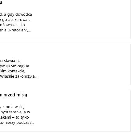
ca
zd, a gdy dowódca
o go asekurowali.
nożownika – to
ia „Pretorian”,...
a stawia na
ywają się zajęcia
skim kontakcie,
 Właśnie zakończyła...
an przed misją
 z pola walki,
ym terenie, a w
akami – to tylko
żołnierzy podczas...