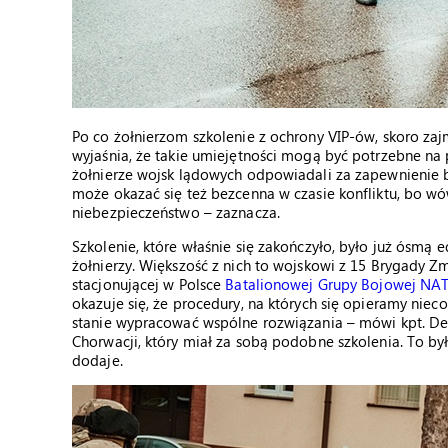
Po co żołnierzom szkolenie z ochrony VIP-ów, skoro za
wyjaśnia, że takie umiejętności mogą być potrzebne na p
żołnierze wojsk lądowych odpowiadali za zapewnieni
może okazać się też bezcenna w czasie konfliktu, bo wów
niebezpieczeństwo – zaznacza.
Szkolenie, które właśnie się zakończyło, było już ósmą 
żołnierzy. Większość z nich to wojskowi z 15 Brygady Z
stacjonującej w Polsce
Batalionowej Grupy Bojowej NA
okazuje się, że procedury, na których się opieramy nieco
stanie wypracować wspólne rozwiązania – mówi kpt. Demb
Chorwacji, który miał za sobą podobne szkolenia. To by
dodaje.