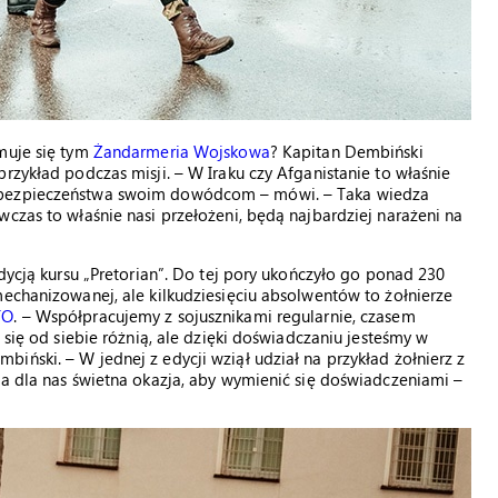
jmuje się tym
Żandarmeria Wojskowa
? Kapitan Dembiński
rzykład podczas misji. – W Iraku czy Afganistanie to właśnie
e bezpieczeństwa swoim dowódcom – mówi. – Taka wiedza
czas to właśnie nasi przełożeni, będą najbardziej narażeni na
edycją kursu „Pretorian”. Do tej pory ukończyło go ponad 230
mechanizowanej, ale kilkudziesięciu absolwentów to żołnierze
TO
. – Współpracujemy z sojusznikami regularnie, czasem
 się od siebie różnią, ale dzięki doświadczaniu jesteśmy w
iński. – W jednej z edycji wziął udział na przykład żołnierz z
ła dla nas świetna okazja, aby wymienić się doświadczeniami –