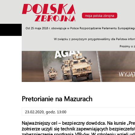
moja polska zbrojna
Od 25 maja 2018 r. obowiązuje w Polsce Rozporządzenie Parlamentu Europejskieg
Armia
Poligon
Sprzęt
Misje
Polityka
Prawo
W związku z powyższym przygotowaliśmy dla Państwa inform
Prosimy o 
Pretorianie na Mazurach
23.02.2020, godz. 13:00
Najważniejszy cel – bezpieczny dowódca. Na kursie „Pre
żołnierze uczyli się technik zapewniających bezpieczeń
zabezpieczenie spotkania VIP-ów. W szkoleniu wzięli u