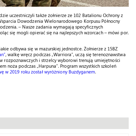
zie uczestniczyli także żołnierze ze 102 Batalionu Ochrony z
 Wsparcia Dowodzenia Wielonarodowego Korpusu Północny
wodzenia. – Nasze zadania wymagają specyficznych
zkoląc się mogli opierać się na najlepszych wzorcach – mówi por.
, jakie odbywa się w mazurskiej jednostce. Żołnierze z 15BZ
an”
, walkę wręcz podczas „Warriora”, uczą się terenoznawstwa
 rozpoznawczych i strzelcy wyborowi trenują umiejętności
ciem noża podczas „Harpuna”. Program wszystkich szkoleń
atywę w 2019 roku został wyróżniony Buzdyganem
.