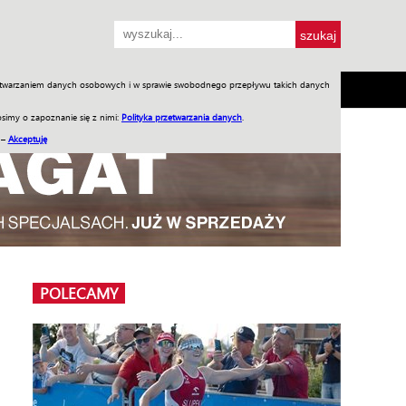
przetwarzaniem danych osobowych i w sprawie swobodnego przepływu takich danych
SH
SKLEP
Jednodniówki
Praca w WIW
simy o zapoznanie się z nimi:
Polityka przetwarzania danych
.
 –
Akceptuję
POLECAMY