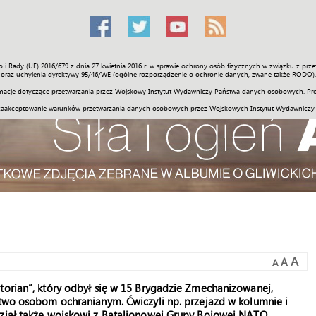
o i Rady (UE) 2016/679 z dnia 27 kwietnia 2016 r. w sprawie ochrony osób fizycznych w związku z 
Świat
Społeczność
Sport
Historia
Galerie
Wideo
ENGLI
oraz uchylenia dyrektywy 95/46/WE (ogólne rozporządzenie o ochronie danych, zwane także RODO).
acje dotyczące przetwarzania przez Wojskowy Instytut Wydawniczy Państwa danych osobowych. Pro
zaakceptowanie warunków przetwarzania danych osobowych przez Wojskowych Instytut Wydawniczy
A
A
A
torian”, który odbył się w 15 Brygadzie Zmechanizowanej,
stwo osobom ochranianym. Ćwiczyli np. przejazd w kolumnie i
dział także wojskowi z Batalionowej Grupy Bojowej NATO