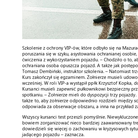
Szkolenie z ochrony VIP-ów, które odbyło się na Mazurac
poruszania się w szyku, asystowania ochranianej osobie,
ćwiczenia z wykorzystaniem pojazdu. – Chodziło o to, aby
ochraniana osoba opuszcza pojazd. A także jak postępo
Tomasz Dembiński, instruktor szkolenia. – Natomiast trz
Kurs zakończył się egzaminem. Żołnierze musieli udowod
wcześniej. W roli VIP-a wystąpił ppłk Krzysztof Kopka, 
Kursanci musieli zapewnić pułkownikowi bezpieczny prz
spotkaniu. – Żołnierze mieli do dyspozycji trzy pojazd
także to, aby żołnierze odpowiednio rozdzieli między s
odpowiada za obserwacje obszaru, a inna na przykład za
Wszyscy kursanci test przeszli pomyślnie. Niewykluczon
bowiem zorganizować nieco bardziej zaawansowany tren
dowiedzieli się więcej o zachowaniu w kryzysowych sytu
jadącego pojazdu – zaznacza.