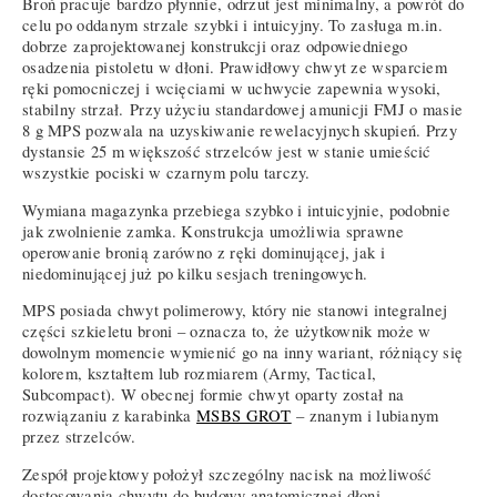
Broń pracuje bardzo płynnie, odrzut jest minimalny, a powrót do
celu po oddanym strzale szybki i intuicyjny. To zasługa m.in.
dobrze zaprojektowanej konstrukcji oraz odpowiedniego
osadzenia pistoletu w dłoni. Prawidłowy chwyt ze wsparciem
ręki pomocniczej i wcięciami w uchwycie zapewnia wysoki,
stabilny strzał. Przy użyciu standardowej amunicji FMJ o masie
8 g MPS pozwala na uzyskiwanie rewelacyjnych skupień. Przy
dystansie 25 m większość strzelców jest w stanie umieścić
wszystkie pociski w czarnym polu tarczy.
Wymiana magazynka przebiega szybko i intuicyjnie, podobnie
jak zwolnienie zamka. Konstrukcja umożliwia sprawne
operowanie bronią zarówno z ręki dominującej, jak i
niedominującej już po kilku sesjach treningowych.
MPS posiada chwyt polimerowy, który nie stanowi integralnej
części szkieletu broni – oznacza to, że użytkownik może w
dowolnym momencie wymienić go na inny wariant, różniący się
kolorem, kształtem lub rozmiarem (Army, Tactical,
Subcompact). W obecnej formie chwyt oparty został na
rozwiązaniu z karabinka
MSBS GROT
– znanym i lubianym
przez strzelców.
Zespół projektowy położył szczególny nacisk na możliwość
dostosowania chwytu do budowy anatomicznej dłoni