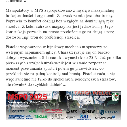
celowników.
Manipulatory w MPS zaprojektowano z myślą o maksymalnej
funkcjonalności i ergonomii. Zatrzask zamka jest obustronny.
Poprawia to komfort obsługi bez względu na dominującą rękę
strzelca. Z kolei zatrzask magazynka jest jednostronny. Jego
konstrukcja pozwala na proste przełożenie go na drugą stronę,
dostosowując broń do preferencji strzelca.
Pistolet wyposażono w bijnikowy mechanizm spustowy ze
wstępnym napinaniem iglicy. Charakteryzuje się on bardzo
dobrym wyczuciem. Siła nacisku wynosi około 25 N. Już po kilku
pierwszych strzałach użytkownik jest w stanie rozpoznać
moment przełamania spustu i potem go przewidzieć, co
przekłada się na pełną kontrolę nad bronią. Pistolet nadaje się
więc świetnie nie tylko do spokojnych, pojedynczych strzałów,
ale również do szybkich dubletów.