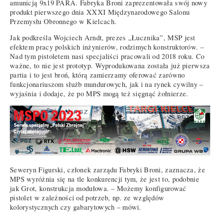
amunicją 9x19 PARA. Fabryka Broni zaprezentowała swój nowy
produkt pierwszego dnia XXXI Międzynarodowego Salonu
Przemysłu Obronnego w Kielcach.
Jak podkreśla Wojciech Arndt, prezes „Łucznika”, MSP jest
efektem pracy polskich inżynierów, rodzimych konstruktorów. –
Nad tym pistoletem nasi specjaliści pracowali od 2018 roku. Co
ważne, to nie jest prototyp. Wyprodukowana została już pierwsza
partia i to jest broń, którą zamierzamy oferować zarówno
funkcjonariuszom służb mundurowych, jak i na rynek cywilny –
wyjaśnia i dodaje, że po MPS mogą też sięgnąć żołnierze.
Seweryn Figurski, członek zarządu Fabryki Broni, zaznacza, że
MPS wyróżnia się na tle konkurencji tym, że jest to, podobnie
jak Grot, konstrukcja modułowa. – Możemy konfigurować
pistolet w zależności od potrzeb, np. ze względów
kolorystycznych czy gabarytowych – mówi.