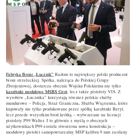
Fabryka Broni „Łucznik”
Radom to największy polski producent
broni strzeleckiej. Spółka, należąca do Polskiej Grupy
Zbrojeniowej, dostarcza obecnie Wojsku Polskiemu nie tylko
karabinki modułowe MSBS Grot
, lecz także pistolety VIS. Z
wyrobów „Łucznika” korzystają również polskie służby
mundurowe – Policja, Straż Graniczna, Służba Więzienna, które
kupowały nie tylko produkowane przez spółkę karabinki Beryl,
lecz przede wszystkim broń krótką – wytwarzane na licencji
pistolety P99 Walter. I to głównie z myślą o obecnych
użytkownikach P99 została stworzona nowa konstrukcja –
modułowy pistolet samopowtarzalny MSP kalibru 9 mm zasilany