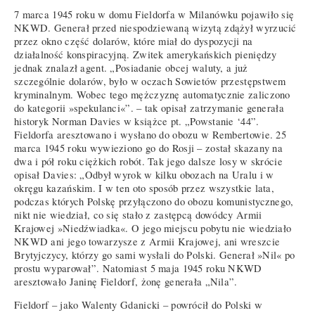
7 marca 1945 roku w domu Fieldorfa w Milanówku pojawiło się
NKWD. Generał przed niespodziewaną wizytą zdążył wyrzucić
przez okno część dolarów, które miał do dyspozycji na
działalność konspiracyjną. Zwitek amerykańskich pieniędzy
jednak znalazł agent. „Posiadanie obcej waluty, a już
szczególnie dolarów, było w oczach Sowietów przestępstwem
kryminalnym. Wobec tego mężczyznę automatycznie zaliczono
do kategorii »spekulanci«”. – tak opisał zatrzymanie generała
historyk Norman Davies w książce pt. „Powstanie ‘44”.
Fieldorfa aresztowano i wysłano do obozu w Rembertowie. 25
marca 1945 roku wywieziono go do Rosji – został skazany na
dwa i pół roku ciężkich robót. Tak jego dalsze losy w skrócie
opisał Davies: „Odbył wyrok w kilku obozach na Uralu i w
okręgu kazańskim. I w ten oto sposób przez wszystkie lata,
podczas których Polskę przyłączono do obozu komunistycznego,
nikt nie wiedział, co się stało z zastępcą dowódcy Armii
Krajowej »Niedźwiadka«. O jego miejscu pobytu nie wiedziało
NKWD ani jego towarzysze z Armii Krajowej, ani wreszcie
Brytyjczycy, którzy go sami wysłali do Polski. Generał »Nil« po
prostu wyparował”. Natomiast 5 maja 1945 roku NKWD
aresztowało Janinę Fieldorf, żonę generała „Nila”.
Fieldorf – jako Walenty Gdanicki – powrócił do Polski w