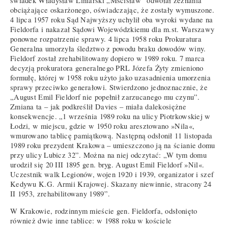
świadek Władysław Liniarski „Mścisław” odwołał zeznania
obciążające oskarżonego, oświadczając, że zostały wymuszone.
4 lipca 1957 roku Sąd Najwyższy uchylił oba wyroki wydane na
Fieldorfa i nakazał Sądowi Wojewódzkiemu dla m.st. Warszawy
ponowne rozpatrzenie sprawy. 4 lipca 1958 roku Prokuratura
Generalna umorzyła śledztwo z powodu braku dowodów winy.
Fieldorf został zrehabilitowany dopiero w 1989 roku. 7 marca
decyzją prokuratora generalnego PRL Józefa Żyty zmieniono
formułę, której w 1958 roku użyto jako uzasadnienia umorzenia
sprawy przeciwko generałowi. Stwierdzono jednoznacznie, że
„August Emil Fieldorf nie popełnił zarzucanego mu czynu”.
Zmiana ta – jak podkreślił Davies – miała dalekosiężne
konsekwencje. „1 września 1989 roku na ulicy Piotrkowskiej w
Łodzi, w miejscu, gdzie w 1950 roku aresztowano »Nila«,
wmurowano tablicę pamiątkową. Następną odsłonił 11 listopada
1989 roku prezydent Krakowa – umieszczono ją na ścianie domu
przy ulicy Lubicz 32”. Można na niej odczytać: „W tym domu
urodził się 20 III 1895 gen. bryg. August Emil Fieldorf »Nil«.
Uczestnik walk Legionów, wojen 1920 i 1939, organizator i szef
Kedywu K.G. Armii Krajowej. Skazany niewinnie, stracony 24
II 1953, zrehabilitowany 1989”.
W Krakowie, rodzinnym mieście gen. Fieldorfa, odsłonięto
również dwie inne tablice: w 1988 roku w kościele