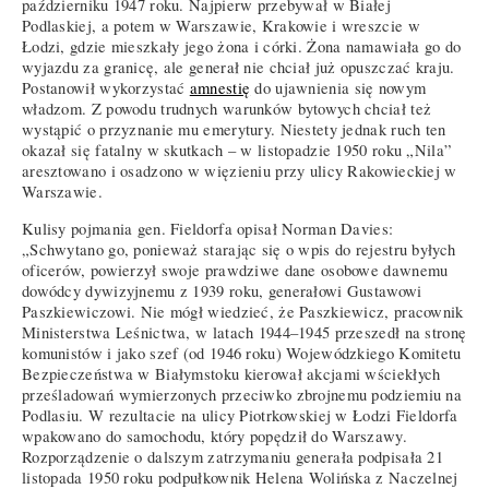
październiku 1947 roku. Najpierw przebywał w Białej
Podlaskiej, a potem w Warszawie, Krakowie i wreszcie w
Łodzi, gdzie mieszkały jego żona i córki. Żona namawiała go do
wyjazdu za granicę, ale generał nie chciał już opuszczać kraju.
Postanowił wykorzystać
amnestię
do ujawnienia się nowym
władzom. Z powodu trudnych warunków bytowych chciał też
wystąpić o przyznanie mu emerytury. Niestety jednak ruch ten
okazał się fatalny w skutkach – w listopadzie 1950 roku „Nila”
aresztowano i osadzono w więzieniu przy ulicy Rakowieckiej w
Warszawie.
Kulisy pojmania gen. Fieldorfa opisał Norman Davies:
„Schwytano go, ponieważ starając się o wpis do rejestru byłych
oficerów, powierzył swoje prawdziwe dane osobowe dawnemu
dowódcy dywizyjnemu z 1939 roku, generałowi Gustawowi
Paszkiewiczowi. Nie mógł wiedzieć, że Paszkiewicz, pracownik
Ministerstwa Leśnictwa, w latach 1944–1945 przeszedł na stronę
komunistów i jako szef (od 1946 roku) Wojewódzkiego Komitetu
Bezpieczeństwa w Białymstoku kierował akcjami wściekłych
prześladowań wymierzonych przeciwko zbrojnemu podziemiu na
Podlasiu. W rezultacie na ulicy Piotrkowskiej w Łodzi Fieldorfa
wpakowano do samochodu, który popędził do Warszawy.
Rozporządzenie o dalszym zatrzymaniu generała podpisała 21
listopada 1950 roku podpułkownik Helena Wolińska z Naczelnej