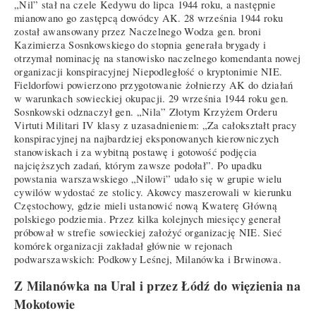
„Nil” stał na czele Kedywu do lipca 1944 roku, a następnie
mianowano go zastępcą dowódcy AK. 28 września 1944 roku
został awansowany przez Naczelnego Wodza gen. broni
Kazimierza Sosnkowskiego do stopnia generała brygady i
otrzymał nominację na stanowisko naczelnego komendanta nowej
organizacji konspiracyjnej Niepodległość o kryptonimie NIE.
Fieldorfowi powierzono przygotowanie żołnierzy AK do działań
w warunkach sowieckiej okupacji. 29 września 1944 roku gen.
Sosnkowski odznaczył gen. „Nila” Złotym Krzyżem Orderu
Virtuti Militari IV klasy z uzasadnieniem: „Za całokształt pracy
konspiracyjnej na najbardziej eksponowanych kierowniczych
stanowiskach i za wybitną postawę i gotowość podjęcia
najcięższych zadań, którym zawsze podołał”. Po upadku
powstania warszawskiego „Nilowi” udało się w grupie wielu
cywilów wydostać ze stolicy. Akowcy maszerowali w kierunku
Częstochowy, gdzie mieli ustanowić nową Kwaterę Główną
polskiego podziemia. Przez kilka kolejnych miesięcy generał
próbował w strefie sowieckiej założyć organizację NIE. Sieć
komórek organizacji zakładał głównie w rejonach
podwarszawskich: Podkowy Leśnej, Milanówka i Brwinowa.
Z Milanówka na Ural i przez Łódź do więzienia na
Mokotowie