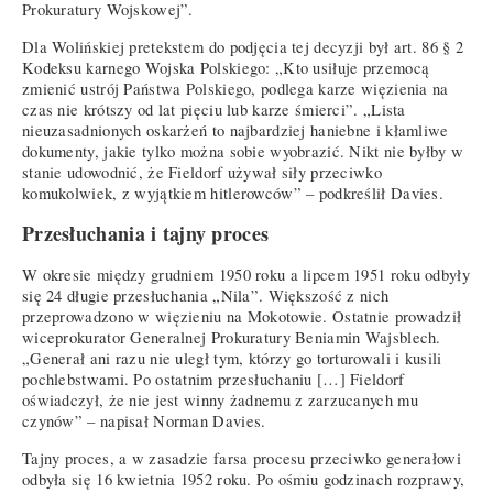
Prokuratury Wojskowej”.
Dla Wolińskiej pretekstem do podjęcia tej decyzji był art. 86 § 2
Kodeksu karnego Wojska Polskiego: „Kto usiłuje przemocą
zmienić ustrój Państwa Polskiego, podlega karze więzienia na
czas nie krótszy od lat pięciu lub karze śmierci”. „Lista
nieuzasadnionych oskarżeń to najbardziej haniebne i kłamliwe
dokumenty, jakie tylko można sobie wyobrazić. Nikt nie byłby w
stanie udowodnić, że Fieldorf używał siły przeciwko
komukolwiek, z wyjątkiem hitlerowców” – podkreślił Davies.
Przesłuchania i tajny proces
W okresie między grudniem 1950 roku a lipcem 1951 roku odbyły
się 24 długie przesłuchania „Nila”. Większość z nich
przeprowadzono w więzieniu na Mokotowie. Ostatnie prowadził
wiceprokurator Generalnej Prokuratury Beniamin Wajsblech.
„Generał ani razu nie uległ tym, którzy go torturowali i kusili
pochlebstwami. Po ostatnim przesłuchaniu […] Fieldorf
oświadczył, że nie jest winny żadnemu z zarzucanych mu
czynów” – napisał Norman Davies.
Tajny proces, a w zasadzie farsa procesu przeciwko generałowi
odbyła się 16 kwietnia 1952 roku. Po ośmiu godzinach rozprawy,