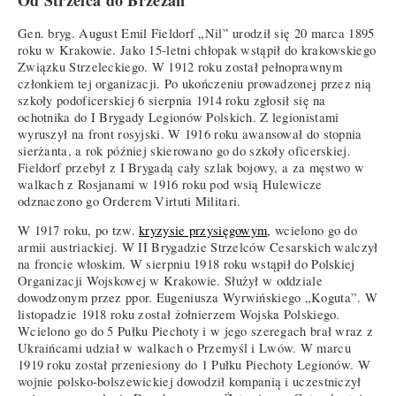
Od Strzelca do Brzeżan
Gen. bryg. August Emil Fieldorf „Nil” urodził się 20 marca 1895
roku w Krakowie. Jako 15-letni chłopak wstąpił do krakowskiego
Związku Strzeleckiego. W 1912 roku został pełnoprawnym
członkiem tej organizacji. Po ukończeniu prowadzonej przez nią
szkoły podoficerskiej 6 sierpnia 1914 roku zgłosił się na
ochotnika do I Brygady Legionów Polskich. Z legionistami
wyruszył na front rosyjski. W 1916 roku awansował do stopnia
sierżanta, a rok później skierowano go do szkoły oficerskiej.
Fieldorf przebył z I Brygadą cały szlak bojowy, a za męstwo w
walkach z Rosjanami w 1916 roku pod wsią Hulewicze
odznaczono go Orderem Virtuti Militari.
W 1917 roku, po tzw.
kryzysie przysięgowym
, wcielono go do
armii austriackiej. W II Brygadzie Strzelców Cesarskich walczył
na froncie włoskim. W sierpniu 1918 roku wstąpił do Polskiej
Organizacji Wojskowej w Krakowie. Służył w oddziale
dowodzonym przez ppor. Eugeniusza Wyrwińskiego „Koguta”. W
listopadzie 1918 roku został żołnierzem Wojska Polskiego.
Wcielono go do 5 Pułku Piechoty i w jego szeregach brał wraz z
Ukraińcami udział w walkach o Przemyśl i Lwów. W marcu
1919 roku został przeniesiony do 1 Pułku Piechoty Legionów. W
wojnie polsko-bolszewickiej dowodził kompanią i uczestniczył