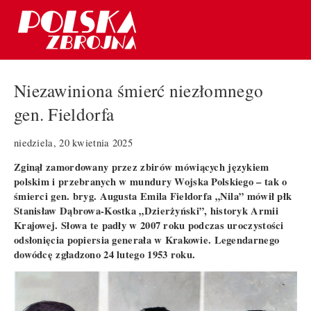
Niezawiniona śmierć niezłomnego
gen. Fieldorfa
niedziela, 20 kwietnia 2025
Zginął zamordowany przez zbirów mówiących językiem
polskim i przebranych w mundury Wojska Polskiego – tak o
śmierci gen. bryg. Augusta Emila Fieldorfa „Nila” mówił płk
Stanisław Dąbrowa-Kostka „Dzierżyński”, historyk Armii
Krajowej. Słowa te padły w 2007 roku podczas uroczystości
odsłonięcia popiersia generała w Krakowie. Legendarnego
dowódcę zgładzono 24 lutego 1953 roku.