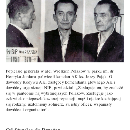
Popiersie generała w alei Wielkich Polaków w parku im. dr.
Henryka Jordana poświęcił kapelan AK ks. Jerzy Pająk. O
dowódcy Kedywu AK, zastępcy komendanta głównego AK i
dowódcy organizacji NIE, powiedział: „Zasługuje on, by znaleźć
się w panteonie najwybitniejszych Polaków. Zasługuje jako
człowiek o nieposzlakowanej reputacji, mąż i ojciec kochającej
się rodziny, uzdolniony żołnierz, świetny oficer, wspaniały
dowódca i organizator”.