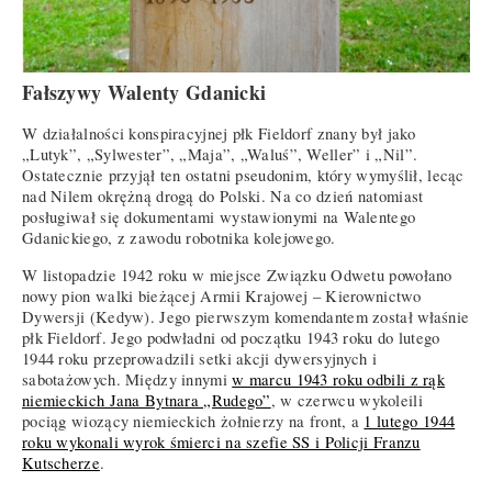
Fałszywy Walenty Gdanicki
W działalności konspiracyjnej płk Fieldorf znany był jako
„Lutyk”, „Sylwester”, „Maja”, „Waluś”, Weller” i „Nil”.
Ostatecznie przyjął ten ostatni pseudonim, który wymyślił, lecąc
nad Nilem okrężną drogą do Polski. Na co dzień natomiast
posługiwał się dokumentami wystawionymi na Walentego
Gdanickiego, z zawodu robotnika kolejowego.
W listopadzie 1942 roku w miejsce Związku Odwetu powołano
nowy pion walki bieżącej Armii Krajowej – Kierownictwo
Dywersji (Kedyw). Jego pierwszym komendantem został właśnie
płk Fieldorf. Jego podwładni od początku 1943 roku do lutego
1944 roku przeprowadzili setki akcji dywersyjnych i
sabotażowych. Między innymi
w marcu 1943 roku odbili z rąk
niemieckich Jana Bytnara „Rudego”
, w czerwcu wykoleili
pociąg wiozący niemieckich żołnierzy na front, a
1 lutego 1944
roku wykonali wyrok śmierci na szefie SS i Policji Franzu
Kutscherze
.