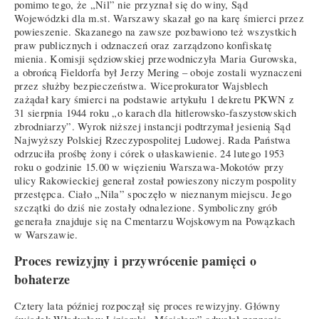
pomimo tego, że „Nil” nie przyznał się do winy, Sąd
Wojewódzki dla m.st. Warszawy skazał go na karę śmierci przez
powieszenie. Skazanego na zawsze pozbawiono też wszystkich
praw publicznych i odznaczeń oraz zarządzono konfiskatę
mienia. Komisji sędziowskiej przewodniczyła Maria Gurowska,
a obrońcą Fieldorfa był Jerzy Mering – oboje zostali wyznaczeni
przez służby bezpieczeństwa. Wiceprokurator Wajsblech
zażądał kary śmierci na podstawie artykułu 1 dekretu PKWN z
31 sierpnia 1944 roku „o karach dla hitlerowsko-faszystowskich
zbrodniarzy”. Wyrok niższej instancji podtrzymał jesienią Sąd
Najwyższy Polskiej Rzeczypospolitej Ludowej. Rada Państwa
odrzuciła prośbę żony i córek o ułaskawienie. 24 lutego 1953
roku o godzinie 15.00 w więzieniu Warszawa-Mokotów przy
ulicy Rakowieckiej generał został powieszony niczym pospolity
przestępca. Ciało „Nila” spoczęło w nieznanym miejscu. Jego
szczątki do dziś nie zostały odnalezione. Symboliczny grób
generała znajduje się na Cmentarzu Wojskowym na Powązkach
w Warszawie.
Proces rewizyjny i przywrócenie pamięci o
bohaterze
Cztery lata później rozpoczął się proces rewizyjny. Główny