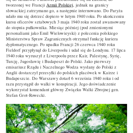
tworzonej we Francji
Armii Polskiej
, jednak na granicy
słowackiej zatrzymano go, a następnie internowano. Do Paryża
udało mu się dotrzeć dopiero w lutym 1940 roku. Po ukończeniu
kursu oficerów sztabowych 3 maja 1940 roku został awansowany
do stopnia pułkownika. Miesiąc później (pod zmienionymi
personaliami jako Emil Wielowieyski) z polecenia polskiego
Ministerstwa Spraw Zagranicznych otrzymał funkcję kuriera
dyplomatycznego. Po upadku Francji 26 czerwca 1940 roku
Fieldorf przypłynął do Liverpoolu i udał się do Londynu. 17 lipca
1940 roku wyruszył z Liverpoolu przez Kair, Palestynę, Syrię,
Turcję, Jugosławię i Budapeszt do Polski. Jako pierwszy
emisariusz Rządu i Naczelnego Wodza wysłany do Polski z
Anglii dostarczył przesyłki do polskich placówek w Kairze i
Budapeszcie. Do Warszawy dotarł 6 września 1940 roku i od
razu przystąpił do walki w konspiracji. Jego doświadczenie
wykorzystał komendant główny Związku Walki Zbrojnej gen.
Stefan Grot-Rowecki.