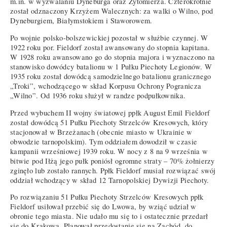
m.in. w wyzwalaniu Dyneburga oraz Żytomierza. Czterokrotnie
został odznaczony Krzyżem Walecznych: za walki o Wilno, pod
Dyneburgiem, Białymstokiem i Staworowem.
Po wojnie polsko-bolszewickiej pozostał w służbie czynnej. W
1922 roku por. Fieldorf został awansowany do stopnia kapitana.
W 1928 roku awansowano go do stopnia majora i wyznaczono na
stanowisko dowódcy batalionu w 1 Pułku Piechoty Legionów. W
1935 roku został dowódcą samodzielnego batalionu granicznego
„Troki”, wchodzącego w skład Korpusu Ochrony Pogranicza
„Wilno”. Od 1936 roku służył w randze podpułkownika.
Przed wybuchem II wojny światowej ppłk August Emil Fieldorf
został dowódcą 51 Pułku Piechoty Strzelców Kresowych, który
stacjonował w Brzeżanach (obecnie miasto w Ukrainie w
obwodzie tarnopolskim). Tym oddziałem dowodził w czasie
kampanii wrześniowej 1939 roku. W nocy z 8 na 9 września w
bitwie pod Iłżą jego pułk poniósł ogromne straty – 70% żołnierzy
zginęło lub zostało rannych. Ppłk Fieldorf musiał rozwiązać swój
oddział wchodzący w skład 12 Tarnopolskiej Dywizji Piechoty.
Po rozwiązaniu 51 Pułku Piechoty Strzelców Kresowych ppłk
Fieldorf usiłował przebić się do Lwowa, by wziąć udział w
obronie tego miasta. Nie udało mu się to i ostatecznie przedarł
się do Krakowa. Planował przedostanie się na Zachód, do