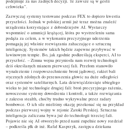
podejmuje za nas żadnych decyzji. Te zawsze są w gestii
człowieka”.
Zazwyczaj systemy testowane podczas FEX to dopiero kwestia
przyszłości. Jednak w polskiej armii już teraz można znaleźć
urządzenia korzystające z dobrodziejstw AI. Wystarczy
wspomnieć o amunicji krążącej, która po wystrzeleniu sama
podąża za celem, a w wykonaniu precyzyjnego uderzenia
pomagają jej właśnie rozwiązania zahaczające o sztuczną
inteligencję. Systemów takich będzie zapewne przybywać w
lawinowym tempie. Bo, jak zgodnie podkreślają eksperci, AI to
przyszłość. – Zimna wojna przyniosła nam rozwój technologii
dziś określanych mianem pierwszej fali. Przełom stanowiło
wynalezienie i rozpowszechnienie broni jądrowej, rakiet bali
stycznych zdolnych do przenoszenia głowic na duże odległości
oraz systemów satelitarnych. Lata dziewięćdziesiąte ubiegłego
wieku to już technologie drugiej fali: broń precyzyjnego rażenia,
nowoczesne systemy dowodzenia i kontroli, a także rozwiązania
z zakresu stealth, choćby trudno wykrywalne przez radary
bombowce. O ich sile mieliśmy okazję przekonać się na przykład
podczas pierwszej wojny w rejonie Zatoki Perskiej. Sztuczna
inteligencja zaliczana bywa już do technologii trzeciej fali.
Pojawie nie się AI otworzyło przed nami zupełnie nowy rozdział
– podkreśla płk dr inż. Rafał Kasprzyk, zastępca dziekana