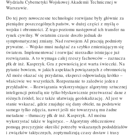
Wydziału Cybernetyki Wojskowej Akademii Technicznej w
Warszawie.
Do tej pory nowoczesne technologie rozwijane były głównie za
pieniądze poszczególnych państw, w dużej części z myślą o
wojsku i obronności. Z tego poziomu następował ich transfer na
rynek cywilny. W ostatnim czasie doszło jednak do
symptomatycznej zmiany. Nad rozwojem AI pracują podmioty
prywatne. – Wojsko musi nadążać za szybko zmieniającym się
światem. Implementować i rozwijać nierzadko istniejące już
rozwiązania. A to wymaga całej rzeszy fachowców – zaznacza
płk dr inż. Kasprzyk. Gra z pewnością jest warta świeczki. Na
pytanie bowiem, w jakich aspektach powiązanych z obronnością
AI może okazać się przydatna, eksperci odpowiadają krótko –
właściwie we wszystkich. Rozpoznanie to zaledwie jeden z
przykładów. – Rozwiązania wykorzystujące algorytmy sztucznej
inteligencji potrafią nie tylko błyskawicznie przetwarzać dane z
różnych źródeł, lecz także ułatwiają geolokalizację. AI jest w
stanie wskazać, gdzie znajduje się dany obiekt, na podstawie
samego tylko zdjęcia, nawet jeśli nie towarzyszą mu żadne
metadane – tłumaczy płk dr inż. Kasprzyk. AI można
wykorzystać także w logistyce. – Algorytmy obliczeniowe
pomogą precyzyjnie określić potrzeby wskazanych pododdziałów
i związków taktycznych, zoptymalizują czasy dostaw i trasy