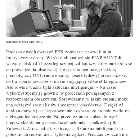
Informatyk John McCarthy.
Podczas dwóch ćwiczeń FEX żołnierze testowali m.in.
futurystyczne drony. Wśród nich znalazł się PIAP HUNTeR –
ważący blisko 4 t bezzałogowy pojazd lądowy, który może służyć
do prowadzenia obserwacji i wsparcia ogniowego lekkiej
piechoty, czy UNL (uniwersalny nośnik lądowy) przeznaczony
do transportu towarów o masie sięgającej kilkuset kilogramów.
Ale równie ważna była sztuczna inteligencja. – Na razie
wykorzystujemy ją głównie w procesach powiązanych z
rozpoznaniem obrazowym. Sprawdzamy, w jakim stopniu może
ona odciążyć specjalistów i wesprzeć dowództwo. Dzięki AI
analiza danych jest nieporównanie szybsza, co na polu walki ma
niebagatelne znaczenie. Bo przecież tam o sukcesie bądź
niepowodzeniu mogą decydować sekundy – podkreśla płk
Zalewski. Zaraz jednak zastrzega: „Sztuczna inteligencja to
potężne narzędzie, ale... tylko narzędzie. Podczas ćwiczeń nie