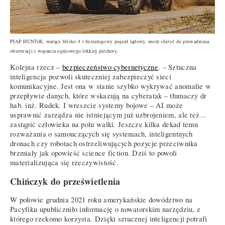
PIAP HUNTeR, ważący blisko 4 t bezzałogowy pojazd lądowy, może służyć do prowadzenia
obserwacji i wsparcia ogniowego lekkiej piechoty.
Kolejna rzecz –
bezpieczeństwo cybernetyczne
. – Sztuczna
inteligencja pozwoli skuteczniej zabezpieczyć sieci
komunikacyjne. Jest ona w stanie szybko wykrywać anomalie w
przepływie danych, które wskazują na cyberatak – tłumaczy dr
hab. inż. Rudek. I wreszcie systemy bojowe – AI może
usprawnić zarządza nie istniejącym już uzbrojeniem, ale też...
zastąpić człowieka na polu walki. Jeszcze kilka dekad temu
rozważania o samouczących się systemach, inteligentnych
dronach czy robotach ostrzeliwujących pozycje przeciwnika
brzmiały jak opowieść science fiction. Dziś to powoli
materializująca się rzeczywistość.
Chińczyk do prześwietlenia
W połowie grudnia 2021 roku amerykańskie dowództwo na
Pacyfiku upubliczniło informację o nowatorskim narzędziu, z
którego rzekomo korzysta. Dzięki sztucznej inteligencji potrafi