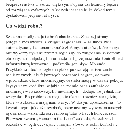
bezpieczeństwa w coraz większym stopniu uzależniony będzie
od rozwiązań cyfrowych, o których jeszcze kilka dekad temu
dyskutowali jedynie futuryści.
Co widzi robot?
Sztuczna inteligencja to broń obosieczna. Z jednej strony
potęguje możliwości, z drugiej zagrożenia. – AI umożliwia
automatyzację i autonomiczność złożonych ataków, które mogą
być wykorzystywane przez wrogie siły do zakłócania systemów
obronnych, manipulacji informacjami i przejmowania kontroli nad
infrastrukturą krytyczną – podkreśla gen. dyw. Molenda. –
Przykładowo, technologie deepfake pozwalają na tworzenie
realistycznych, ale fałszywych obrazów i nagrań, co może
wprowadzać chaos informacyjny, dezinformację w czasie pokoju,
kryzysu czy konfliktu, osłabiając morale oraz zaufanie do
informacji wywiadowczych i medialnych – dodaje. To jednak nie
wszystko. Bo problemem mogą się okazać również narzędzia,
które w założeniu mają nam służyć. W dużym uproszczeniu – to
kwestia tego, jak dużą swobodę pozostawimy wytworom naszych
rąk na polu walki. Eksperci mówią tutaj o trzech koncepcjach.
Pierwsza zwana „Human in the Loop” zakłada, że człowiek
pozostaje w pętli decyzyjnej. Innymi słowy: w pełni kontroluje