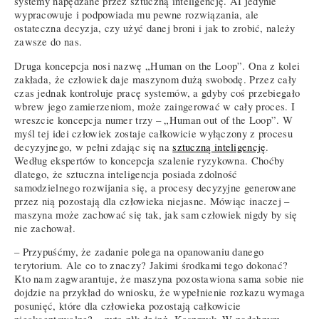
systemy napędzane przez sztuczną inteligencję. AI jedynie
wypracowuje i podpowiada mu pewne rozwiązania, ale
ostateczna decyzja, czy użyć danej broni i jak to zrobić, należy
zawsze do nas.
Druga koncepcja nosi nazwę „Human on the Loop”. Ona z kolei
zakłada, że człowiek daje maszynom dużą swobodę. Przez cały
czas jednak kontroluje pracę systemów, a gdyby coś przebiegało
wbrew jego zamierzeniom, może zaingerować w cały proces. I
wreszcie koncepcja numer trzy – „Human out of the Loop”. W
myśl tej idei człowiek zostaje całkowicie wyłączony z procesu
decyzyjnego, w pełni zdając się na
sztuczną inteligencję
.
Według ekspertów to koncepcja szalenie ryzykowna. Choćby
dlatego, że sztuczna inteligencja posiada zdolność
samodzielnego rozwijania się, a procesy decyzyjne generowane
przez nią pozostają dla człowieka niejasne. Mówiąc inaczej –
maszyna może zachować się tak, jak sam człowiek nigdy by się
nie zachował.
– Przypuśćmy, że zadanie polega na opanowaniu danego
terytorium. Ale co to znaczy? Jakimi środkami tego dokonać?
Kto nam zagwarantuje, że maszyna pozostawiona sama sobie nie
dojdzie na przykład do wniosku, że wypełnienie rozkazu wymaga
posunięć, które dla człowieka pozostają całkowicie