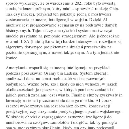
sposób wykluczyć, że oświadczenie z 2021 roku było swoistą
sondą, balonem próbnym, który miał... sprawdzić reakcję Chin.
Tak czy inaczej, przykład ten pokazuje jedną z możliwości
zastosowania sztucznej inteligencji w wojsku. Dzięki AI
możliwe jest prognozowanie scenariuszy na podstawie danych
historycznych. Tajemniczy amerykański system ma tworzyć
modele przydatne na poziomie strategicznym. Ale jednocześnie
w armii USA (i nie tylko w tej) bardzo intensywnie rozwijane są
algorytmy dotyczące projektowania działań przeciwnika na
poziomie operacyjnym, a nawet taktycznym. Na tym jednak nie
koniec.
Amerykanie wsparli się sztuczną inteligencją na przykład
podczas poszukiwań Osamy bin Ladena. System zbierał i
analizował dane na temat ruchu osób w obserwowanych
budynkach. Ważne było, kto i kiedy do nich wchodzi, w jakich
okolicznościach je opuszcza, w których pomieszczeniach i o
jakich porach zapalane jest światło. Finalnie służby zyskiwały in
formację na temat przeznaczenia danego obiektu. AI coraz
szerzej wykorzystywana jest również do tzw. konserwacji
predykcyjnej czy utrzymania predykcyjnego sprzętu wojskowego.
W skrócie chodzi o zaprzęgnięcie sztucznej inteligencji do
monitorowania czołgów, samolotów i okrętów, tak by pomogła
ona w precyzyjnym określeniu, kiedy ten czy inny podzespół