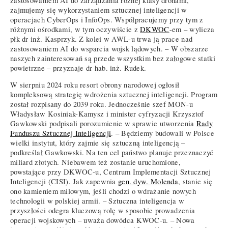
zastosowaniem AI do zarządzania różnej klasy dronami,
zajmujemy się wykorzystaniem sztucznej inteligencji w
operacjach CyberOps i InfoOps. Współpracujemy przy tym z
różnymi ośrodkami, w tym oczywiście z
DKWOC
-em – wylicza
płk dr inż. Kasprzyk. Z kolei w AWL-u trwa ją prace nad
zastosowaniem AI do wsparcia wojsk lądowych. – W obszarze
naszych zainteresowań są przede wszystkim bez załogowe statki
powietrzne – przyznaje dr hab. inż. Rudek.
W sierpniu 2024 roku resort obrony narodowej ogłosił
kompleksową strategię wdrożenia sztucznej inteligencji. Program
został rozpisany do 2039 roku. Jednocześnie szef MON-u
Władysław Kosiniak-Kamysz i minister cyfryzacji Krzysztof
Gawkowski podpisali porozumienie w sprawie utworzenia
Rady
Funduszu Sztucznej Inteligencji
. – Będziemy budowali w Polsce
wielki instytut, który zajmie się sztuczną inteligencją –
podkreślał Gawkowski. Na ten cel państwo planuje przeznaczyć
miliard złotych. Niebawem też zostanie uruchomione,
powstające przy DKWOC-u, Centrum Implementacji Sztucznej
Inteligencji (CISI). Jak zapewnia
gen. dyw. Molenda
, stanie się
ono kamieniem milowym, jeśli chodzi o wdrażanie nowych
technologii w polskiej armii. – Sztuczna inteligencja w
przyszłości odegra kluczową rolę w sposobie prowadzenia
operacji wojskowych – uważa dowódca KWOC-u. – Nowa