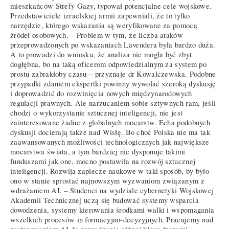
mieszkańców Strefy Gazy, typował potencjalne cele wojskowe.
Przedstawiciele izraelskiej armii zapewniali, że to tylko
narzędzie, którego wskazania są weryfikowane za pomocą
źródeł osobowych. – Problem w tym, że liczba ataków
przeprowadzonych po wskazaniach Lavendera była bardzo duża.
A to prowadzi do wniosku, że analiza nie mogła być zbyt
dogłębna, bo na taką oficerom odpowiedzialnym za system po
prostu zabrakłoby czasu – przyznaje dr Kowalczewska. Podobne
przypadki zdaniem ekspertki powinny wywołać szeroką dyskusję
i doprowadzić do rozwinięcia nowych międzynarodowych
regulacji prawnych. Ale narzucaniem sobie sztywnych ram, jeśli
chodzi o wykorzystanie sztucznej inteligencji, nie jest
zainteresowane żadne z globalnych mocarstw. Echa podobnych
dyskusji docierają także nad Wisłę. Bo choć Polska nie ma tak
zaawansowanych możliwości technologicznych jak największe
mocarstwa świata, a tym bardziej nie dysponuje takimi
funduszami jak one, mocno postawiła na rozwój sztucznej
inteligencji. Rozwija zaplecze naukowe w taki sposób, by było
ono w stanie sprostać najnowszym wyzwaniom związanym z
wdrażaniem AI. – Studenci na wydziale cybernetyki Wojskowej
Akademii Technicznej uczą się budować systemy wsparcia
dowodzenia, systemy kierowania środkami walki i wspomagania
wszelkich procesów in formacyjno-decyzyjnych. Pracujemy nad