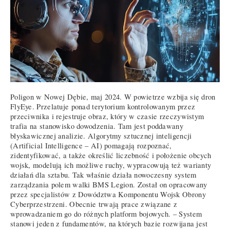
Poligon w Nowej Dębie, maj 2024. W powietrze wzbija się dron
FlyEye. Przelatuje ponad terytorium kontrolowanym przez
przeciwnika i rejestruje obraz, który w czasie rzeczywistym
trafia na stanowisko dowodzenia. Tam jest poddawany
błyskawicznej analizie. Algorytmy sztucznej inteligencji
(Artificial Intelligence – AI) pomagają rozpoznać,
zidentyfikować, a także określić liczebność i położenie obcych
wojsk, modelują ich możliwe ruchy, wypracowują też warianty
działań dla sztabu. Tak właśnie działa nowoczesny system
zarządzania polem walki BMS Legion. Został on opracowany
przez specjalistów z Dowództwa Komponentu Wojsk Obrony
Cyberprzestrzeni. Obecnie trwają prace związane z
wprowadzaniem go do różnych platform bojowych. – System
stanowi jeden z fundamentów, na których bazie rozwijana jest