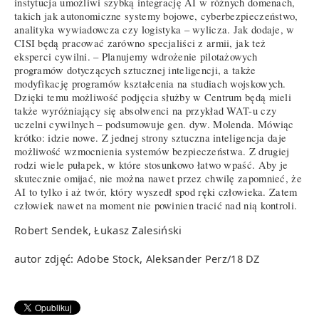
instytucja umożliwi szybką integrację AI w różnych domenach,
takich jak autonomiczne systemy bojowe, cyberbezpieczeństwo,
analityka wywiadowcza czy logistyka – wylicza. Jak dodaje, w
CISI będą pracować zarówno specjaliści z armii, jak też
eksperci cywilni. – Planujemy wdrożenie pilotażowych
programów dotyczących sztucznej inteligencji, a także
modyfikację programów kształcenia na studiach wojskowych.
Dzięki temu możliwość podjęcia służby w Centrum będą mieli
także wyróżniający się absolwenci na przykład WAT-u czy
uczelni cywilnych – podsumowuje gen. dyw. Molenda. Mówiąc
krótko: idzie nowe. Z jednej strony sztuczna inteligencja daje
możliwość wzmocnienia systemów bezpieczeństwa. Z drugiej
rodzi wiele pułapek, w które stosunkowo łatwo wpaść. Aby je
skutecznie omijać, nie można nawet przez chwilę zapomnieć, że
AI to tylko i aż twór, który wyszedł spod ręki człowieka. Zatem
człowiek nawet na moment nie powinien tracić nad nią kontroli.
Robert Sendek, Łukasz Zalesiński
autor zdjęć: Adobe Stock, Aleksander Perz/18 DZ