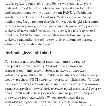
trzeba będzie wymienić, chociażby ze względu na zużycie
materiału. Przykład? Na potrzeby amerykańskiego lotnictwa
wojskowego opracowany został system PANDA (Predictive
Analytics and Decision Assistant). Wykorzystuje on AI do
analizy potężnego pakietu danych. Co więcej, dzięki algorytmom
uczenia maszynowego jest w stanie modyfikować swoją wiedzę,
wykrywać nowe zależności, słowem: zwiększać efektywność
działania. PANDA, monitorując stan samolotów, nie tylko
wykrywa anomalie, ale też przewiduje problemy ze sprzętem,
zanim jeszcze dojdzie do awarii.
Technologiczne bliźniaki
Tymczasem nad podobnymi rozwiązaniami pracują już
europejskie armie. Wiosną 2024 roku, na zamówienie
francuskiego ministerstwa obrony, naukowcy rozpoczęli
wdrażanie projektu NumCo. Zakłada on stworzenie dla bojowych
wozów piechoty VBCI swoistych cyfrowych bliźniaków. W toku
eksploatacji przekazywane są do nich dane zebrane z sensorów
zamontowanych w niewielkiej, testowej partii maszyn. AI tworzy
dzięki temu model funkcjonowania dane go pojazdu i niejako
przewiduje jego przyszłość. W ten sposób pozwala na
kontrolowanie procesu użytkowania. Określa żywotność