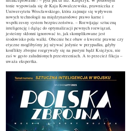
nieakceptowalne? – pyta płk dr inż. Kasprzyk. W podobnym
tonie wypowiada się dr Kaja Kowalczewska, prawniczka z
Uniwersytetu Wrocławskiego, która zajmuje się wpływem
nowych technologii na międzynarodowe prawo karne i
współczesny system bezpieczeństwa. – Rozwijając sztuczną
inteligencję i dążąc do optymalizacji pewnych rozwiązań,
jesteśmy skłonni ignorować to, jak skomplikowane jest
środowisko pola walki. Obecnie bez obaw o kwestie prawne czy
etyczne moglibyśmy jej używać jedynie w przypadku, gdyby
konflikty zbrojne rozgrywały się na pustyni bądź Księżycu, nie
zaś w gęsto zaludnionych przestrzeniach. A to przecież fikcja –
uważa ekspertka.