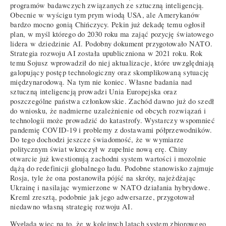
programów badawczych związanych ze sztuczną inteligencją.
Obecnie w wyścigu tym prym wiodą USA, ale Amerykanów
bardzo mocno gonią Chińczycy. Pekin już dekadę temu ogłosił
plan, w myśl którego do 2030 roku ma zająć pozycję światowego
lidera w dziedzinie AI. Podobny dokument przygotowało NATO.
Strategia rozwoju AI została upubliczniona w 2021 roku. Rok
temu Sojusz wprowadził do niej aktualizacje, które uwzględniają
galopujący postęp technologiczny oraz skomplikowaną sytuację
międzynarodową. Na tym nie koniec. Własne badania nad
sztuczną inteligencją prowadzi Unia Europejska oraz
poszczególne państwa członkowskie. Zachód dawno już do szedł
do wniosku, że nadmierne uzależnienie od obcych rozwiązań i
technologii może prowadzić do katastrofy. Wystarczy wspomnieć
pandemię COVID-19 i problemy z dostawami półprzewodników.
Do tego dochodzi jeszcze świadomość, że w wymiarze
politycznym świat wkroczył w zupełnie nową erę. Chiny
otwarcie już kwestionują zachodni system wartości i mozolnie
dążą do redefinicji globalnego ładu. Podobne stanowisko zajmuje
Rosja, tyle że ona postanowiła pójść na skróty, najeżdżając
Ukrainę i nasilając wymierzone w NATO działania hybrydowe.
Kreml zresztą, podobnie jak jego adwersarze, przygotował
niedawno własną strategię rozwoju AI.
Wygląda więc na to, że w kolejnych latach system zbiorowego