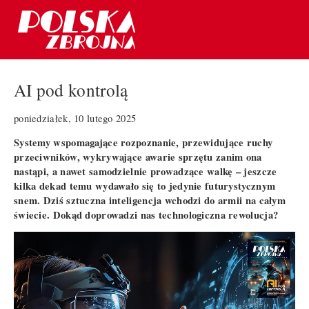
AI pod kontrolą
poniedziałek, 10 lutego 2025
Systemy wspomagające rozpoznanie, przewidujące ruchy
przeciwników, wykrywające awarie sprzętu zanim ona
nastąpi, a nawet samodzielnie prowadzące walkę – jeszcze
kilka dekad temu wydawało się to jedynie futurystycznym
snem. Dziś sztuczna inteligencja wchodzi do armii na całym
świecie. Dokąd doprowadzi nas technologiczna rewolucja?