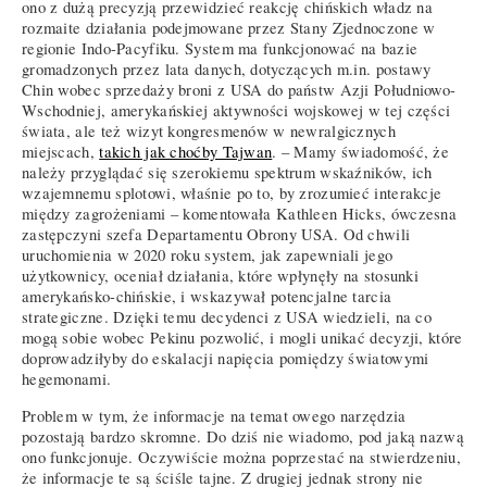
ono z dużą precyzją przewidzieć reakcję chińskich władz na
rozmaite działania podejmowane przez Stany Zjednoczone w
regionie Indo-Pacyfiku. System ma funkcjonować na bazie
gromadzonych przez lata danych, dotyczących m.in. postawy
Chin wobec sprzedaży broni z USA do państw Azji Południowo-
Wschodniej, amerykańskiej aktywności wojskowej w tej części
świata, ale też wizyt kongresmenów w newralgicznych
miejscach,
takich jak choćby Tajwan
. – Mamy świadomość, że
należy przyglądać się szerokiemu spektrum wskaźników, ich
wzajemnemu splotowi, właśnie po to, by zrozumieć interakcje
między zagrożeniami – komentowała Kathleen Hicks, ówczesna
zastępczyni szefa Departamentu Obrony USA. Od chwili
uruchomienia w 2020 roku system, jak zapewniali jego
użytkownicy, oceniał działania, które wpłynęły na stosunki
amerykańsko-chińskie, i wskazywał potencjalne tarcia
strategiczne. Dzięki temu decydenci z USA wiedzieli, na co
mogą sobie wobec Pekinu pozwolić, i mogli unikać decyzji, które
doprowadziłyby do eskalacji napięcia pomiędzy światowymi
hegemonami.
Problem w tym, że informacje na temat owego narzędzia
pozostają bardzo skromne. Do dziś nie wiadomo, pod jaką nazwą
ono funkcjonuje. Oczywiście można poprzestać na stwierdzeniu,
że informacje te są ściśle tajne. Z drugiej jednak strony nie