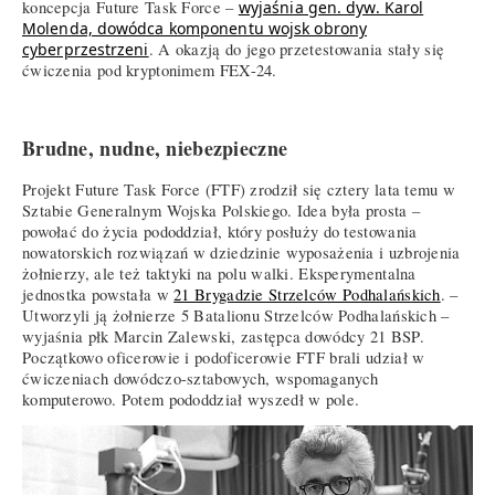
koncepcja Future Task Force –
wyjaśnia gen. dyw. Karol
Molenda, dowódca komponentu wojsk obrony
cyberprzestrzeni
. A okazją do jego przetestowania stały się
ćwiczenia pod kryptonimem FEX-24.
Brudne, nudne, niebezpieczne
Projekt Future Task Force (FTF) zrodził się cztery lata temu w
Sztabie Generalnym Wojska Polskiego. Idea była prosta –
powołać do życia pododdział, który posłuży do testowania
nowatorskich rozwiązań w dziedzinie wyposażenia i uzbrojenia
żołnierzy, ale też taktyki na polu walki. Eksperymentalna
jednostka powstała w
21 Brygadzie Strzelców Podhalańskich
. –
Utworzyli ją żołnierze 5 Batalionu Strzelców Podhalańskich –
wyjaśnia płk Marcin Zalewski, zastępca dowódcy 21 BSP.
Początkowo oficerowie i podoficerowie FTF brali udział w
ćwiczeniach dowódczo-sztabowych, wspomaganych
komputerowo. Potem pododdział wyszedł w pole.