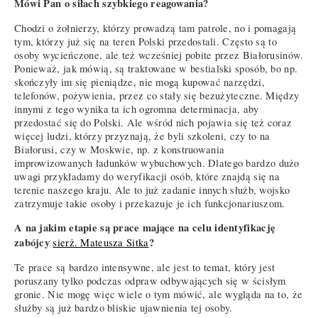
Mówi Pan o siłach szybkiego reagowania?
Chodzi o żołnierzy, którzy prowadzą tam patrole, no i pomagają
tym, którzy już się na teren Polski przedostali. Często są to
osoby wycieńczone, ale też wcześniej pobite przez Białorusinów.
Ponieważ, jak mówią, są traktowane w bestialski sposób, bo np.
skończyły im się pieniądze, nie mogą kupować narzędzi,
telefonów, pożywienia, przez co stały się bezużyteczne. Między
innymi z tego wynika ta ich ogromna determinacja, aby
przedostać się do Polski. Ale wśród nich pojawia się też coraz
więcej ludzi, którzy przyznają, że byli szkoleni, czy to na
Białorusi, czy w Moskwie, np. z konstruowania
improwizowanych ładunków wybuchowych. Dlatego bardzo dużo
uwagi przykładamy do weryfikacji osób, które znajdą się na
terenie naszego kraju. Ale to już zadanie innych służb, wojsko
zatrzymuje takie osoby i przekazuje je ich funkcjonariuszom.
A na jakim etapie są prace mające na celu identyfikację
zabójcy
?
sierż. Mateusza Sitka
Te prace są bardzo intensywne, ale jest to temat, który jest
poruszany tylko podczas odpraw odbywających się w ścisłym
gronie. Nie mogę więc wiele o tym mówić, ale wygląda na to, że
służby są już bardzo bliskie ujawnienia tej osoby.