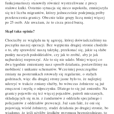
funkcjonariuszy stanowiły również wystrzeliwane z procy
stalowe kulki. Ostatnio sytuacja się nieco uspokoiła, zmniejszyła
się też liczba migrantów, którzy jednocześnie podejmują próby
przekroczenia granicy. Obecnie takie grupy liczą mniej więcej
po 25 osób. Ale uważam, że to cisza przed burzą.
Skąd taka opinia?
Chociażby ze względu na tę agresję, której doświadczaliśmy na
początku naszej operacji. Bez wątpienia drugiej stronie chodziło
o to, aby sprawdzić naszą taktykę, przekonać się, jakie są słabe
punkty naszych pododdziałów, czy jak to zrobić, aby je jak
najbardziej rozproszyć. Ale to się nie udało. Mniej więcej co
dwa tygodnie zmieniamy nasz sposób działania, postawiliśmy na
mobilność i unikanie schematów. Wcześniej poszczególne
zmiany na posterunkach rotowały się regularnie, o stałych
godzinach, więc dla drugiej strony jasne było to, że najlepiej
uderzyć w trakcie zmiany służby, bo wówczas żołnierze są już
zmęczeni i myślą o odpoczynku. Dlatego to się już zmieniło. Na
granicy pojawiło się też więcej pojazdów, patroli mieszanych,
składających się m.in. z żandarmów z oddziału specjalnego i
policjantów z oddziałów prewencji. Już sam fakt, że oni się
pojawiają wśród żołnierzy, studzi działania po drugiej stronie, bo
wiadomo, że jeśli użyliby środków przymusu bezpośredniego, to