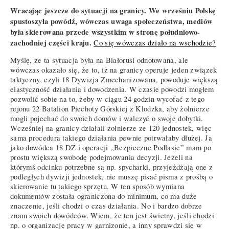
Wracając jeszcze do sytuacji na granicy. We wrześniu Polskę
spustoszyła powódź, wówczas uwaga społeczeństwa, mediów
była skierowana przede wszystkim w stronę południowo-
zachodniej części kraju.
Co się wówczas działo na wschodzie?
Myślę, że ta sytuacja była na Białorusi odnotowana, ale
wówczas okazało się, że to, iż na granicy operuje jeden związek
taktyczny, czyli 18 Dywizja Zmechanizowana, powoduje większą
elastyczność działania i dowodzenia. W czasie powodzi mogłem
pozwolić sobie na to, żeby w ciągu 24 godzin wycofać z tego
rejonu 22 Batalion Piechoty Górskiej z Kłodzka, aby żołnierze
mogli pojechać do swoich domów i walczyć o swoje dobytki.
Wcześniej na granicy działali żołnierze ze 120 jednostek, więc
sama procedura takiego działania pewnie potrwałaby dłużej. Ja
jako dowódca 18 DZ i operacji „Bezpieczne Podlasie” mam po
prostu większą swobodę podejmowania decyzji. Jeżeli na
którymś odcinku potrzebne są np. spycharki, przyjeżdżają one z
podległych dywizji jednostek, nie muszę pisać pisma z prośbą o
skierowanie tu takiego sprzętu. W ten sposób wymiana
dokumentów została ograniczona do minimum, co ma duże
znaczenie, jeśli chodzi o czas działania. No i bardzo dobrze
znam swoich dowódców. Wiem, że ten jest świetny, jeśli chodzi
np. o organizację pracy w garnizonie, a inny sprawdzi się w