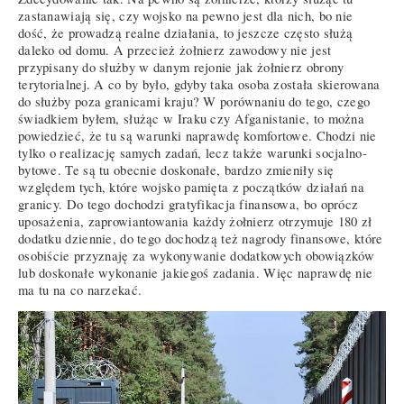
zastanawiają się, czy wojsko na pewno jest dla nich, bo nie
dość, że prowadzą realne działania, to jeszcze często służą
daleko od domu. A przecież żołnierz zawodowy nie jest
przypisany do służby w danym rejonie jak żołnierz obrony
terytorialnej. A co by było, gdyby taka osoba została skierowana
do służby poza granicami kraju? W porównaniu do tego, czego
świadkiem byłem, służąc w Iraku czy Afganistanie, to można
powiedzieć, że tu są warunki naprawdę komfortowe. Chodzi nie
tylko o realizację samych zadań, lecz także warunki socjalno-
bytowe. Te są tu obecnie doskonałe, bardzo zmieniły się
względem tych, które wojsko pamięta z początków działań na
granicy. Do tego dochodzi gratyfikacja finansowa, bo oprócz
uposażenia, zaprowiantowania każdy żołnierz otrzymuje 180 zł
dodatku dziennie, do tego dochodzą też nagrody finansowe, które
osobiście przyznaję za wykonywanie dodatkowych obowiązków
lub doskonałe wykonanie jakiegoś zadania. Więc naprawdę nie
ma tu na co narzekać.