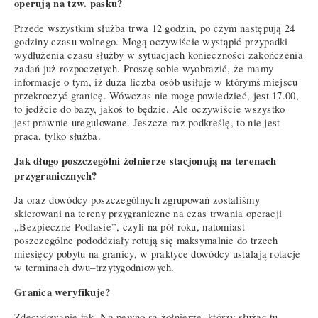
operują na tzw. pasku?
Przede wszystkim służba trwa 12 godzin, po czym następują 24
godziny czasu wolnego. Mogą oczywiście wystąpić przypadki
wydłużenia czasu służby w sytuacjach konieczności zakończenia
zadań już rozpoczętych. Proszę sobie wyobrazić, że mamy
informacje o tym, iż duża liczba osób usiłuje w którymś miejscu
przekroczyć granicę. Wówczas nie mogę powiedzieć, jest 17.00,
to jedźcie do bazy, jakoś to będzie. Ale oczywiście wszystko
jest prawnie uregulowane. Jeszcze raz podkreślę, to nie jest
praca, tylko służba.
Jak długo poszczególni żołnierze stacjonują na terenach
przygranicznych?
Ja oraz dowódcy poszczególnych zgrupowań zostaliśmy
skierowani na tereny przygraniczne na czas trwania operacji
„Bezpieczne Podlasie”, czyli na pół roku, natomiast
poszczególne pododdziały rotują się maksymalnie do trzech
miesięcy pobytu na granicy, w praktyce dowódcy ustalają rotacje
w terminach dwu–trzytygodniowych.
Granica weryfikuje?
Zdecydowanie tak. Na pewno są żołnierze, którzy służąc tu