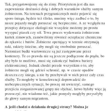
Tak, przygotowujemy się do zimy. Priorytetem jest dla nas
zapewnienie drożności dróg i dobrych warunków służby samym
żołnierzom. Na terenach przygranicznych może pojawić się
sporo śniegu, będzie też ślisko, musimy więc zadbać o to, by
nasze pojazdy mogły poruszać się bezpiecznie. A ze względu na
przepisy dotyczące ekologii nie wszędzie możemy po prostu
wysypać piasek czy sól. Trwa proces wydawania żołnierzom
kurtek zimowych, zamówiliśmy również ocieplacze chemiczne
do rękawic i butów. Żołnierze operujący w terenie otrzymają
raki, rakiety śnieżne, aby mogli się swobodnie poruszać.
Natomiast budki wartownicze są już zastępowane przez
kontenery. Te co prawda nie są jeszcze podłączone do prądu, bo
aby było to możliwe, musi się zakończyć budowa bariery
elektronicznej. Jednak chodzi przede wszystkim o to, aby
żołnierze mogli się gdzieś schronić, np. w czasie opadów
deszczu czy śniegu, a nie by przebywali w nich przez cały czas
służby. To mogłoby w konsekwencji doprowadzić do
niebezpiecznych sytuacji, bo proszę mi uwierzyć, samego
przejścia zorganizowanej grupy nie słychać, łatwo byłoby więc ją
przeoczyć, nie wiadomo też, jakie pomysły mogłyby przyszłyby
do głowy samym migrantom.
A jeśli chodzi o działania drugiej strony? Można je