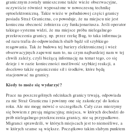
granicznym zostały umieszczone także wieże obserwacyjne,
oczywiście również wyposażone w nowoczesną technikę
optoelektroniczną. Takie wieże w południowej części granicy
posiada Straż Graniczna, co powoduje, że na miejscu nie jest
konieczna obecność żołnierza czy funkcjonariusza. Jeśli operator
takiego systemu widzi, że ma miejsce próba nielegalnego
przekroczenia granicy, np. przez rzekę Bug, to taka informacja
od razu trafia do odpowiednich służb bądź sił szybkiego
reagowania. Tak że budowa tej bariery elektronicznej i wież
obserwacyjnych zapewni nam to, na czym najbardziej nam w tej
chwili zależy, czyli bieżącą informację na temat tego, co się
dzieje i w razie konieczności możliwość szybkiej reakcji, a
docelowo także ograniczenie sił i środków, które będą
stacjonować na granicy.
Kiedy to może się wydarzyć?
Prace na poszczególnych odcinkach granicy trwają, odpowiada
za nie Straż Graniczna i powinny one się zakończyć do końca
roku. Ale nie mogę mówić o szczegółach. Cały czas mierzymy
się bowiem z presją migracyjną; miejsca, w których dochodzi do
prób nielegalnego przekroczenia granicy, nie są przypadkowe.
Migranci sprawdzili, w których miejscach jest to niemożliwe, a
w których szanse są większe. Początkowo takim słabym punktem