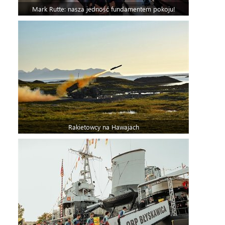
Mark Rutte: nasza jedność fundamentem pokoju!
Rakietowcy na Hawajach