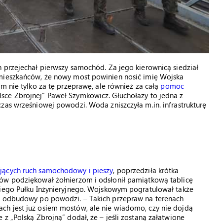
 przejechał pierwszy samochód. Za jego kierownicą siedział
 mieszkańców, że nowy most powinien nosić imię Wojska
m nie tylko za tę przeprawę, ale również za całą
pomoc
lsce Zbrojnej” Paweł Szymkowicz. Głuchołazy to jedna z
zas wrześniowej powodzi. Woda zniszczyła m.in. infrastrukturę
jących ruch samochodowy i pieszy
, poprzedziła krótka
ców podziękował żołnierzom i odsłonił pamiątkową tablicę
kiego Pułku Inżynieryjnego. Wojskowym pogratulował także
aw odbudowy po powodzi. – Takich przepraw na terenach
ch jest już osiem mostów, ale nie wiadomo, czy nie dojdą
z „Polską Zbrojną” dodał, że – jeśli zostaną załatwione