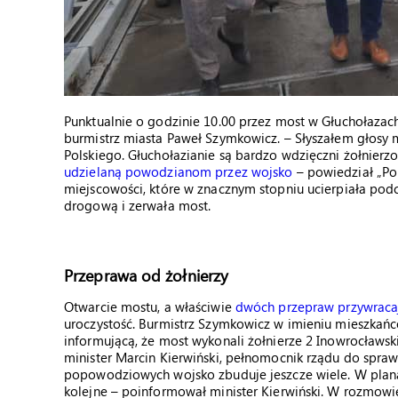
Punktualnie o godzinie 10.00 przez most w Głuchołazach
burmistrz miasta Paweł Szymkowicz. – Słyszałem głosy
Polskiego. Głuchołazianie są bardzo wdzięczni żołnierzo
udzielaną powodzianom przez wojsko
– powiedział „Po
miejscowości, które w znacznym stopniu ucierpiała podc
drogową i zerwała most.
Przeprawa od żołnierzy
Otwarcie mostu, a właściwie
dwóch przepraw przywraca
uroczystość. Burmistrz Szymkowicz w imieniu mieszkań
informującą, że most wykonali żołnierze 2 Inowrocławs
minister Marcin Kierwiński, pełnomocnik rządu do spr
popowodziowych wojsko zbuduje jeszcze wiele. W plana
kolejne – poinformował minister Kierwiński. W rozmowie 