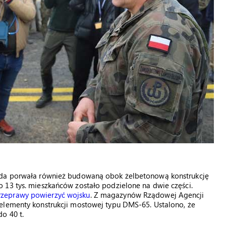
Woda porwała również budowaną obok żelbetonową konstrukcję
 13 tys. mieszkańców zostało podzielone na dwie części.
rzeprawy powierzyć wojsku
. Z magazynów Rządowej Agencji
elementy konstrukcji mostowej typu DMS-65. Ustalono, że
o 40 t.