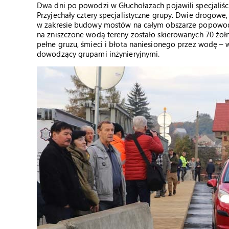
Dwa dni po powodzi w Głuchołazach pojawili specjaliści
Przyjechały cztery specjalistyczne grupy. Dwie drogow
w zakresie budowy mostów na całym obszarze popowodzi
na zniszczone wodą tereny zostało skierowanych 70 żołni
pełne gruzu, śmieci i błota naniesionego przez wodę – 
dowodzący grupami inżynieryjnymi.