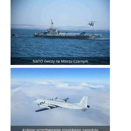
NATO ćwiczy na Morzu Czarnym
Kolejne przechwycenie rosyjskiego samolotu