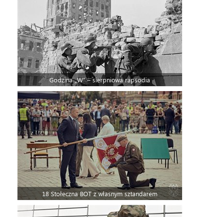
Godzina „W” – sierpniowa rapsodia
18 Stołeczna BOT z własnym sztandarem