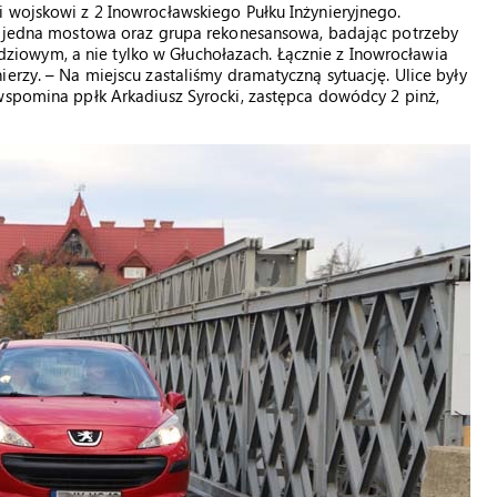
 wojskowi z 2 Inowrocławskiego Pułku Inżynieryjnego.
e, jedna mostowa oraz grupa rekonesansowa, badając potrzeby
owym, a nie tylko w Głuchołazach. Łącznie z Inowrocławia
erzy. – Na miejscu zastaliśmy dramatyczną sytuację. Ulice były
wspomina ppłk Arkadiusz Syrocki, zastępca dowódcy 2 pinż,