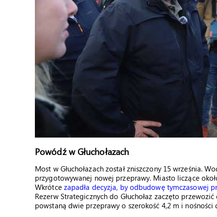
Powódź w Głuchołazach
Most w Głuchołazach został zniszczony 15 września. 
przygotowywanej nowej przeprawy. Miasto liczące około
Wkrótce
zapadła decyzja, by odbudowę tymczasowej p
Rezerw Strategicznych do Głuchołaz zaczęto przewozić 
powstaną dwie przeprawy o szerokość 4,2 m i nośności d