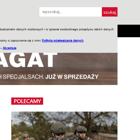
przetwarzaniem danych osobowych i w sprawie swobodnego przepływu takich danych
SH
SKLEP
Jednodniówki
Praca w WIW
simy o zapoznanie się z nimi:
Polityka przetwarzania danych
.
 –
Akceptuję
POLECAMY