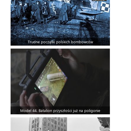
Trudne początki polskich bombowców
Model 44. Batalion przyszłości już na poligonie