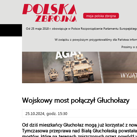
moja polska zbrojna
Od 25 maja 2018 r. obowiązuje w Polsce Rozporządzenie Parlamentu Europejskieg
Armia
Poligon
Sprzęt
Misje
Polityka
Prawo
W związku z powyższym przygotowaliśmy dla Państwa inform
Prosimy o 
Wojskowy most połączył Głuchołazy
25.10.2024, godz. 15:30
Od dziś mieszkańcy Głuchołaz mogą już korzystać z now
Tymczasowa przeprawa nad Białą Głuchołaską powstała d
mostów, które na terenach zniszczonych przez powódź w