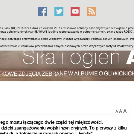
o i Rady (UE) 2016/679 z dnia 27 kwietnia 2016 r. w sprawie ochrony osób fizycznych w związku z 
Świat
Społeczność
Sport
Historia
Galerie
Wideo
ENGLI
oraz uchylenia dyrektywy 95/46/WE (ogólne rozporządzenie o ochronie danych, zwane także RODO).
acje dotyczące przetwarzania przez Wojskowy Instytut Wydawniczy Państwa danych osobowych. Pro
zaakceptowanie warunków przetwarzania danych osobowych przez Wojskowych Instytut Wydawniczy
A
A
A
ego mostu łączącego dwie części tej miejscowości.
zięki zaangażowaniu wojsk inżynieryjnych. To pierwszy z kilku
ybudują żołnierze w ramach operacji „Feniks”.