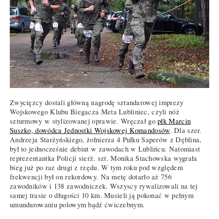
Zwycięzcy dostali główną nagrodę sztandarowej imprezy
Wojskowego Klubu Biegacza Meta Lubliniec, czyli nóż
szturmowy w stylizowanej oprawie. Wręczał go
płk Marcin
Suszko, dowódca Jednostki Wojskowej Komandosów
. Dla szer.
Andrzeja Starżyńskiego, żołnierza 4 Pułku Saperów z Dęblina,
był to jednocześnie debiut w zawodach w Lublińcu. Natomiast
reprezentantka Policji sierż. szt. Monika Stachowska wygrała
bieg już po raz drugi z rzędu. W tym roku pod względem
frekwencji był on rekordowy. Na metę dotarło aż 756
zawodników i 138 zawodniczek. Wszyscy rywalizowali na tej
samej trasie o długości 10 km. Musieli ją pokonać w pełnym
umundurowaniu polowym bądź ćwiczebnym.