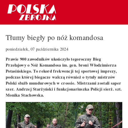
Tłumy biegły po nóż komandosa
poniedziałek, 07 października 2024
Prawie 900 zawodników ukończyło tegoroczny Bieg
Przełajowy o Nóż Komandosa im. gen. broni Włodzimierza
Potasińskiego. To rekord frekwencji tej sportowej imprezy,
podczas której biegacze walczą również o tytuły mistrzów
Polski służb mundurowych w crossie. Mistrzami zostali saper
szer. Andrzej Starżyński i funkcjonariuszka Policji sierż. szt.
Monika Stachowska.