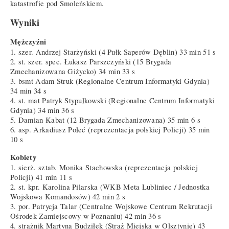
katastrofie pod Smoleńskiem.
Wyniki
Mężczyźni
1. szer. Andrzej Starżyński (4 Pułk Saperów Dęblin) 33 min 51 s
2. st. szer. spec. Łukasz Parszczyński (15 Brygada
Zmechanizowana Giżycko) 34 min 33 s
3. bsmt Adam Struk (Regionalne Centrum Informatyki Gdynia)
34 min 34 s
4. st. mat Patryk Stypułkowski (Regionalne Centrum Informatyki
Gdynia) 34 min 36 s
5. Damian Kabat (12 Brygada Zmechanizowana) 35 min 6 s
6. asp. Arkadiusz Połeć (reprezentacja polskiej Policji) 35 min
10 s
Kobiety
1. sierż. sztab. Monika Stachowska (reprezentacja polskiej
Policji) 41 min 11 s
2. st. kpr. Karolina Pilarska (WKB Meta Lubliniec / Jednostka
Wojskowa Komandosów) 42 min 2 s
3. por. Patrycja Talar (Centralne Wojskowe Centrum Rekrutacji
Ośrodek Zamiejscowy w Poznaniu) 42 min 36 s
4. strażnik Martyna Budziłek (Straż Miejska w Olsztynie) 43