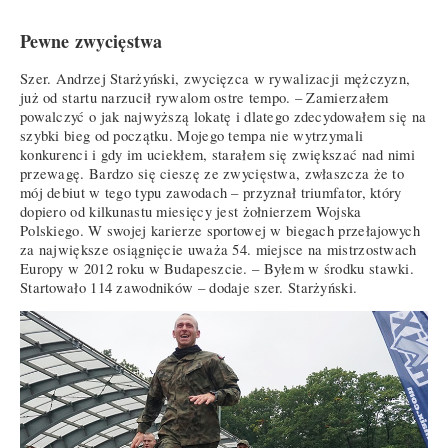
Pewne zwycięstwa
Szer. Andrzej Starżyński, zwycięzca w rywalizacji mężczyzn,
już od startu narzucił rywalom ostre tempo. – Zamierzałem
powalczyć o jak najwyższą lokatę i dlatego zdecydowałem się na
szybki bieg od początku. Mojego tempa nie wytrzymali
konkurenci i gdy im uciekłem, starałem się zwiększać nad nimi
przewagę. Bardzo się cieszę ze zwycięstwa, zwłaszcza że to
mój debiut w tego typu zawodach – przyznał triumfator, który
dopiero od kilkunastu miesięcy jest żołnierzem Wojska
Polskiego. W swojej karierze sportowej w biegach przełajowych
za największe osiągnięcie uważa 54. miejsce na mistrzostwach
Europy w 2012 roku w Budapeszcie. – Byłem w środku stawki.
Startowało 114 zawodników – dodaje szer. Starżyński.