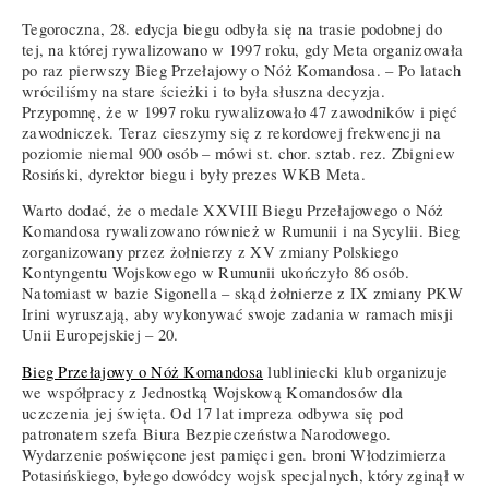
Tegoroczna, 28. edycja biegu odbyła się na trasie podobnej do
tej, na której rywalizowano w 1997 roku, gdy Meta organizowała
po raz pierwszy Bieg Przełajowy o Nóż Komandosa. – Po latach
wróciliśmy na stare ścieżki i to była słuszna decyzja.
Przypomnę, że w 1997 roku rywalizowało 47 zawodników i pięć
zawodniczek. Teraz cieszymy się z rekordowej frekwencji na
poziomie niemal 900 osób – mówi st. chor. sztab. rez. Zbigniew
Rosiński, dyrektor biegu i były prezes WKB Meta.
Warto dodać, że o medale XXVIII Biegu Przełajowego o Nóż
Komandosa rywalizowano również w Rumunii i na Sycylii. Bieg
zorganizowany przez żołnierzy z XV zmiany Polskiego
Kontyngentu Wojskowego w Rumunii ukończyło 86 osób.
Natomiast w bazie Sigonella – skąd żołnierze z IX zmiany PKW
Irini wyruszają, aby wykonywać swoje zadania w ramach misji
Unii Europejskiej – 20.
Bieg Przełajowy o Nóż Komandosa
lubliniecki klub organizuje
we współpracy z Jednostką Wojskową Komandosów dla
uczczenia jej święta. Od 17 lat impreza odbywa się pod
patronatem szefa Biura Bezpieczeństwa Narodowego.
Wydarzenie poświęcone jest pamięci gen. broni Włodzimierza
Potasińskiego, byłego dowódcy wojsk specjalnych, który zginął w