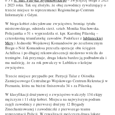
o 3 s
st. mat. Patryka Stypułkowskiego
– zwycięzcę biegu z 2021
i 2023 roku. Tak się złożyło, że obaj zawodnicy rywalizujący o
trzecie miejsce to reprezentanci Regionalnego Centrum
Informatyki z Gdyni.
W biegu kobiet zdecydowane zwycięstwo, broniąc tytułu
mistrzowskiego, odniosła sierż. sztab. Monika Stachowska.
Policjantka o 51 s wyprzedziła st. kpr. Karolinę Pilarską –
czterokrotną triumfatorkę zawodów. Podoficer z
lublinieckiej
Mety
i Jednostki Wojskowej Komandosów po zeszłorocznym
Biegu o Nóż Komandosa przeszła operacje obu ścięgien
Achillesa i po długiej rekonwalescencji niedawno wróciła do
treningów. Jak przyznaje, druga lokata bardzo ją podbudowała i
ma nadzieję, że za rok powalczy w Lublińcu o kolejne
zwycięstwo.
Trzecie miejsce przypadło por. Patrycji Talar z Ośrodka
Zamiejscowego Centralnego Wojskowego Centrum Rekrutacji w
Poznaniu, która na bieżni finiszowała 34 s za Pilarską.
W klasyfikacji drużynowej o zwycięstwo walczyły 134 ekipy
mężczyzn i 11 ekip kobiet. Miejsca na najwyższym podium
zajęli zawodnicy z pierwszej drużyny 12 Brygady
Zmechanizowanej i zawodniczki z pierwszego teamu
reprezentacji Policji. W rywalizacji mężczyzn drugą lokatę