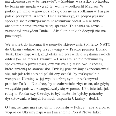
ma „konsensusu w tej sprawie”. – Zrobimy wszystko, co trzeba,
by Rosja nie mogła wygrać tej wojny – podkreślił Macron. W
podobnym tonie wypowiedział się obecny na spotkaniu w Paryżu
polski prezydent. Andrzej Duda zaznaczył, że propozycja nie
spotkała się z entuzjazmem uczestników obrad. – Nie było
absolutnie porozumienia w tej sprawie. Te zdania są różne –
zaznaczył prezydent Duda. – Absolutnie takich decyzji nie ma –
powtórzył.
We wtorek do informacji o pomyśle skierowania żołnierzy NATO
do Ukrainy odniósł się przebywający w Pradze premier Donald
Tusk, który zapewnił, iż „Polska nie przewiduje wysłania swoich
oddziałów na teren Ukrainy”. – Uważam, że nie powinniśmy
spekulować o przyszłości, czy zdarzą się takie okoliczności,
które zmienią to stanowisko. Dzisiaj powinniśmy skoncentrować
się, tak jak robi to rząd polski czy czeski, by maksymalnie
wesprzeć Ukrainę w jej wysiłku zbrojnym – przekonywał
premier Tusk. – Nie chcę, by to zabrzmiało zbyt ostro, ale gdyby
wszystkie państwa zaangażowały się w pomoc Ukrainie tak, jak
robią to Polska czy Czechy, to być może nie byłoby potrzeby
dyskutowania o innych formach wsparcia Ukrainy – dodał.
O tym, że „nie ma i projektu, i pomysłu w Polsce”, aby kierować
wojsko do Ukrainy zapewniał na antenie Polsat News także