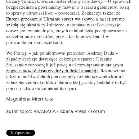
Cezary Tomczyk, wiceminister obrony narodowej. – O sprawach
bezpieczeństwa powinniśmy mówić w zaciszu gabinetów, bo są
to sprawy ultrawrażliwe – powiedział. Zaznaczył także, że
Europa przekazuje Ukrainie sprzęt wojskowy
, a
na jej terenie
szkolą się ukraińscy żołnierze
, natomiast wszelkie decyzje
dotyczące ewentualnych, innych działań będą podejmowane na
szczeblu rady ministrów, przy udziale prezydenta i w
porozumieniu z sojusznikami.
We Francji – jak poinformował prezydent Andrzej Duda –
zapadły decyzje dotyczące dalszego wsparcia Ukrainy.
Sojusznicy rozpoczęli już pracę nad rozwiązaniem
mającym
zagwarantować dostawy dużych ilości amunicji
. Rozmawiano
także o możliwościach pomocy przy rozminowywaniu kraju i
zabezpieczeniu ukraińsko-białoruskiej granicy (miałaby to być
pomoc o charakterze niemilitarnym).
Magdalena Miernicka
autor zdjęć: AA/ABACA / Abaca Press / Forum