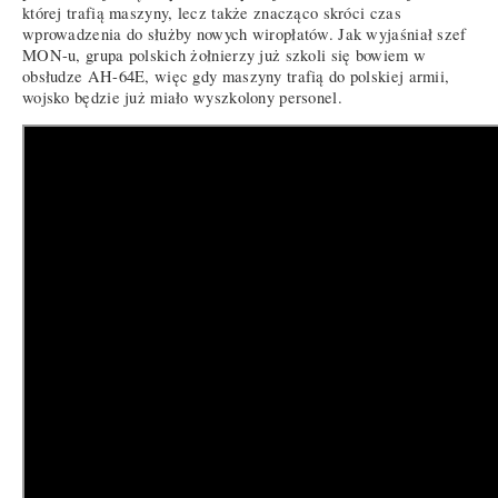
której trafią maszyny, lecz także znacząco skróci czas
wprowadzenia do służby nowych wiropłatów. Jak wyjaśniał szef
MON-u, grupa polskich żołnierzy już szkoli się bowiem w
obsłudze AH-64E, więc gdy maszyny trafią do polskiej armii,
wojsko będzie już miało wyszkolony personel.