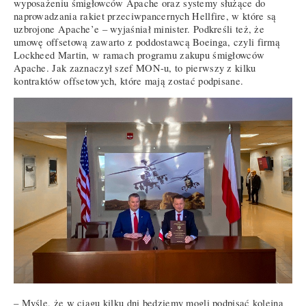
wyposażeniu śmigłowców Apache oraz systemy służące do
naprowadzania rakiet przeciwpancernych Hellfire, w które są
uzbrojone Apache’e – wyjaśniał minister. Podkreśli też, że
umowę offsetową zawarto z poddostawcą Boeinga, czyli firmą
Lockheed Martin, w ramach programu zakupu śmigłowców
Apache. Jak zaznaczył szef MON-u, to pierwszy z kilku
kontraktów offsetowych, które mają zostać podpisane.
– Myślę, że w ciągu kilku dni będziemy mogli podpisać kolejną