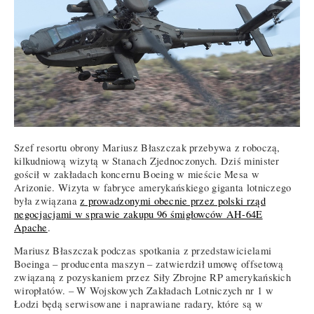
Szef resortu obrony Mariusz Błaszczak przebywa z roboczą,
kilkudniową wizytą w Stanach Zjednoczonych. Dziś minister
gościł w zakładach koncernu Boeing w mieście Mesa w
Arizonie. Wizyta w fabryce amerykańskiego giganta lotniczego
była związana
z prowadzonymi obecnie przez polski rząd
negocjacjami w sprawie zakupu 96 śmigłowców AH-64E
Apache
.
Mariusz Błaszczak podczas spotkania z przedstawicielami
Boeinga – producenta maszyn – zatwierdził umowę offsetową
związaną z pozyskaniem przez Siły Zbrojne RP amerykańskich
wiropłatów. – W Wojskowych Zakładach Lotniczych nr 1 w
Łodzi będą serwisowane i naprawiane radary, które są w