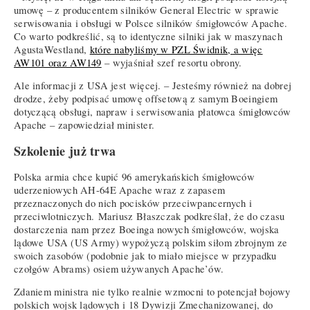
umowę – z producentem silników General Electric w sprawie
serwisowania i obsługi w Polsce silników śmigłowców Apache.
Co warto podkreślić, są to identyczne silniki jak w maszynach
AgustaWestland,
które nabyliśmy w PZL Świdnik, a więc
AW101 oraz AW149
– wyjaśniał szef resortu obrony.
Ale informacji z USA jest więcej. – Jesteśmy również na dobrej
drodze, żeby podpisać umowę offsetową z samym Boeingiem
dotyczącą obsługi, napraw i serwisowania płatowca śmigłowców
Apache – zapowiedział minister.
Szkolenie już trwa
Polska armia chce kupić 96 amerykańskich śmigłowców
uderzeniowych AH-64E Apache wraz z zapasem
przeznaczonych do nich pocisków przeciwpancernych i
przeciwlotniczych. Mariusz Błaszczak podkreślał, że do czasu
dostarczenia nam przez Boeinga nowych śmigłowców, wojska
lądowe USA (US Army) wypożyczą polskim siłom zbrojnym ze
swoich zasobów (podobnie jak to miało miejsce w przypadku
czołgów Abrams) osiem używanych Apache’ów.
Zdaniem ministra nie tylko realnie wzmocni to potencjał bojowy
polskich wojsk lądowych i 18 Dywizji Zmechanizowanej, do