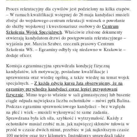
Proces rekrutacyjny dla cywilów jest podzielony na kilka etapów.
– W ramach kwalifikacji wstępnej do 26 maja kandydaci musieli
złożyć do wojskowego centrum rekrutacji wniosek o powołanie
do służby wojskowej i kwestionariusz osobowy do
Centrum
Szkolenia Wojsk Specjalnych
. Właściwie złożone dokumenty
otwierają kandydatom drzwi do postępowania rekrutacyjnego –
wyjaśnia por. Marcin Szuber, rzecznik prasowy Centrum
Szkolenia WS. – Egzaminy odbyły się niedawno w Krakowie –
dodaje oficer.
Komisja egzaminacyjna sprawdzała kondycję fizyczną
kandydatów, ich motywację, posiadane kwalifikacje i
uprawnienia oraz wiedzę ogólną, a także wiedzę na temat wojsk
specjalnych. –
Z każdą edycją kursu Jata obserwujemy, że na
egzaminy przychodzą kandydaci coraz lepiej przygotowani
fizycznie
. Mimo tego to właśnie w sali gimnastycznej lub basenie
ciągle odpada największa liczba ochotników – mówi ppłk Balina.
Podczas egzaminu sprawnościowego kandydaci – bez względu
na płeć i wiek – musieli wykonywać te same zadania.
Sprawdzana była ich siła, szybkość i wytrzymałość. Każdy z
ochotników musiał zrobić m.in. jak najwięcej skłonów tułowia w
przód w czasie dwóch minut, przebiec w jak najkrótszym czasie
100 metrów oraz trzy kilometry. Instruktorzy sprawdzali także