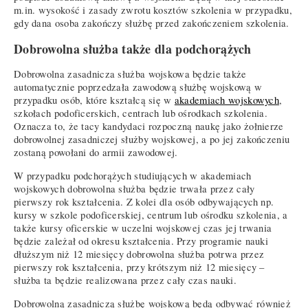
m.in. wysokość i zasady zwrotu kosztów szkolenia w przypadku,
gdy dana osoba zakończy służbę przed zakończeniem szkolenia.
Dobrowolna służba także dla podchorążych
Dobrowolna zasadnicza służba wojskowa będzie także
automatycznie poprzedzała zawodową służbę wojskową w
przypadku osób, które kształcą się w
akademiach wojskowych
,
szkołach podoficerskich, centrach lub ośrodkach szkolenia.
Oznacza to, że tacy kandydaci rozpoczną naukę jako żołnierze
dobrowolnej zasadniczej służby wojskowej, a po jej zakończeniu
zostaną powołani do armii zawodowej.
W przypadku podchorążych studiujących w akademiach
wojskowych dobrowolna służba będzie trwała przez cały
pierwszy rok kształcenia. Z kolei dla osób odbywających np.
kursy w szkole podoficerskiej, centrum lub ośrodku szkolenia, a
także kursy oficerskie w uczelni wojskowej czas jej trwania
będzie zależał od okresu kształcenia. Przy programie nauki
dłuższym niż 12 miesięcy dobrowolna służba potrwa przez
pierwszy rok kształcenia, przy krótszym niż 12 miesięcy –
służba ta będzie realizowana przez cały czas nauki.
Dobrowolną zasadniczą służbę wojskową będą odbywać również