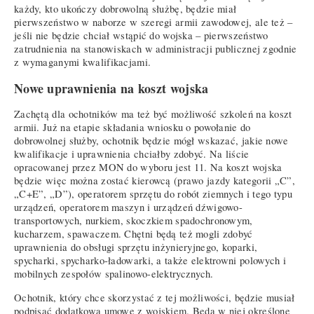
każdy, kto ukończy dobrowolną służbę, będzie miał
pierwszeństwo w naborze w szeregi armii zawodowej, ale też –
jeśli nie będzie chciał wstąpić do wojska – pierwszeństwo
zatrudnienia na stanowiskach w administracji publicznej zgodnie
z wymaganymi kwalifikacjami.
Nowe uprawnienia na koszt wojska
Zachętą dla ochotników ma też być możliwość szkoleń na koszt
armii. Już na etapie składania wniosku o powołanie do
dobrowolnej służby, ochotnik będzie mógł wskazać, jakie nowe
kwalifikacje i uprawnienia chciałby zdobyć. Na liście
opracowanej przez MON do wyboru jest 11. Na koszt wojska
będzie więc można zostać kierowcą (prawo jazdy kategorii „C”,
„C+E”, „D”), operatorem sprzętu do robót ziemnych i tego typu
urządzeń, operatorem maszyn i urządzeń dźwigowo-
transportowych, nurkiem, skoczkiem spadochronowym,
kucharzem, spawaczem. Chętni będą też mogli zdobyć
uprawnienia do obsługi sprzętu inżynieryjnego, koparki,
spycharki, spycharko-ładowarki, a także elektrowni polowych i
mobilnych zespołów spalinowo-elektrycznych.
Ochotnik, który chce skorzystać z tej możliwości, będzie musiał
podpisać dodatkową umowę z wojskiem. Będą w niej określone