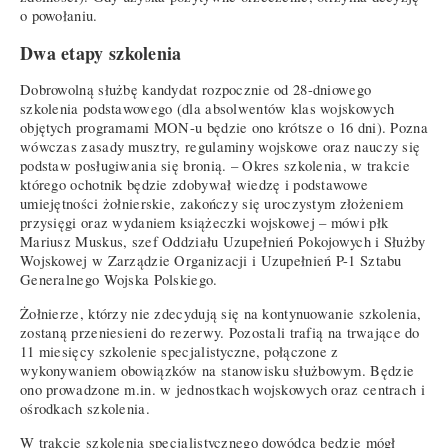
o powołaniu.
Dwa etapy szkolenia
Dobrowolną służbę kandydat rozpocznie od 28-dniowego
szkolenia podstawowego (dla absolwentów klas wojskowych
objętych programami MON-u będzie ono krótsze o 16 dni). Pozna
wówczas zasady musztry, regulaminy wojskowe oraz nauczy się
podstaw posługiwania się bronią. – Okres szkolenia, w trakcie
którego ochotnik będzie zdobywał wiedzę i podstawowe
umiejętności żołnierskie, zakończy się uroczystym złożeniem
przysięgi oraz wydaniem książeczki wojskowej – mówi płk
Mariusz Muskus, szef Oddziału Uzupełnień Pokojowych i Służby
Wojskowej w Zarządzie Organizacji i Uzupełnień P-1 Sztabu
Generalnego Wojska Polskiego.
Żołnierze, którzy nie zdecydują się na kontynuowanie szkolenia,
zostaną przeniesieni do rezerwy. Pozostali trafią na trwające do
11 miesięcy szkolenie specjalistyczne, połączone z
wykonywaniem obowiązków na stanowisku służbowym. Będzie
ono prowadzone m.in. w jednostkach wojskowych oraz centrach i
ośrodkach szkolenia.
W trakcie szkolenia specjalistycznego dowódca będzie mógł