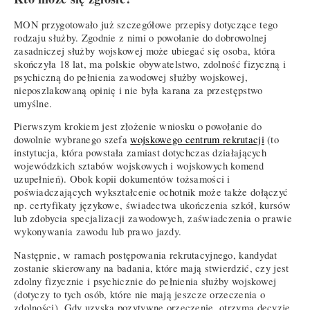
MON przygotowało już szczegółowe przepisy dotyczące tego
rodzaju służby. Zgodnie z nimi o powołanie do dobrowolnej
zasadniczej służby wojskowej może ubiegać się osoba, która
skończyła 18 lat, ma polskie obywatelstwo, zdolność fizyczną i
psychiczną do pełnienia zawodowej służby wojskowej,
nieposzlakowaną opinię i nie była karana za przestępstwo
umyślne.
Pierwszym krokiem jest złożenie wniosku o powołanie do
dowolnie wybranego szefa
wojskowego centrum rekrutacji
(to
instytucja, która powstała zamiast dotychczas działających
wojewódzkich sztabów wojskowych i wojskowych komend
uzupełnień). Obok kopii dokumentów tożsamości i
poświadczających wykształcenie ochotnik może także dołączyć
np. certyfikaty językowe, świadectwa ukończenia szkół, kursów
lub zdobycia specjalizacji zawodowych, zaświadczenia o prawie
wykonywania zawodu lub prawo jazdy.
Następnie, w ramach postępowania rekrutacyjnego, kandydat
zostanie skierowany na badania, które mają stwierdzić, czy jest
zdolny fizycznie i psychicznie do pełnienia służby wojskowej
(dotyczy to tych osób, które nie mają jeszcze orzeczenia o
zdolności). Gdy uzyska pozytywne orzeczenie, otrzyma decyzję