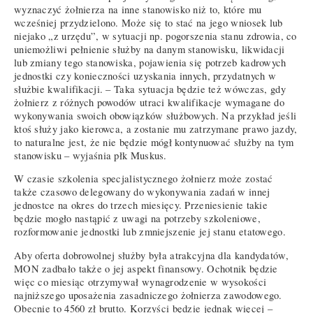
wyznaczyć żołnierza na inne stanowisko niż to, które mu
wcześniej przydzielono. Może się to stać na jego wniosek lub
niejako „z urzędu”, w sytuacji np. pogorszenia stanu zdrowia, co
uniemożliwi pełnienie służby na danym stanowisku, likwidacji
lub zmiany tego stanowiska, pojawienia się potrzeb kadrowych
jednostki czy konieczności uzyskania innych, przydatnych w
służbie kwalifikacji. – Taka sytuacja będzie też wówczas, gdy
żołnierz z różnych powodów utraci kwalifikacje wymagane do
wykonywania swoich obowiązków służbowych. Na przykład jeśli
ktoś służy jako kierowca, a zostanie mu zatrzymane prawo jazdy,
to naturalne jest, że nie będzie mógł kontynuować służby na tym
stanowisku – wyjaśnia płk Muskus.
W czasie szkolenia specjalistycznego żołnierz może zostać
także czasowo delegowany do wykonywania zadań w innej
jednostce na okres do trzech miesięcy. Przeniesienie takie
będzie mogło nastąpić z uwagi na potrzeby szkoleniowe,
rozformowanie jednostki lub zmniejszenie jej stanu etatowego.
Aby oferta dobrowolnej służby była atrakcyjna dla kandydatów,
MON zadbało także o jej aspekt finansowy. Ochotnik będzie
więc co miesiąc otrzymywał wynagrodzenie w wysokości
najniższego uposażenia zasadniczego żołnierza zawodowego.
Obecnie to 4560 zł brutto. Korzyści będzie jednak więcej –