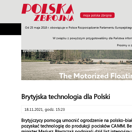
moja polska zbrojna
Od 25 maja 2018 r. obowiązuje w Polsce Rozporządzenie Parlamentu Europejskieg
Armia
Poligon
Sprzęt
Misje
Polityka
Prawo
W związku z powyższym przygotowaliśmy dla Państwa inform
Prosimy o 
Brytyjska technologia dla Polski
18.11.2021, godz. 15:23
Brytyjczycy pomogą umocnić ogrodzenie na polsko-białor
pozyskać technologię do produkcji pocisków CAMM. Ben
minister Mariusz Błaszczak podpisali dziś list intencyjn