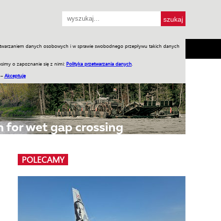
przetwarzaniem danych osobowych i w sprawie swobodnego przepływu takich danych
SH
SKLEP
Jednodniówki
Praca w WIW
simy o zapoznanie się z nimi:
Polityka przetwarzania danych
.
 –
Akceptuję
POLECAMY