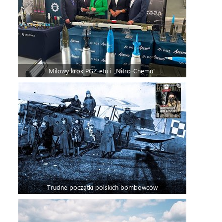
Milowy krok PGZ-etu i „Nitro-Chemu”
Trudne początki polskich bombowców