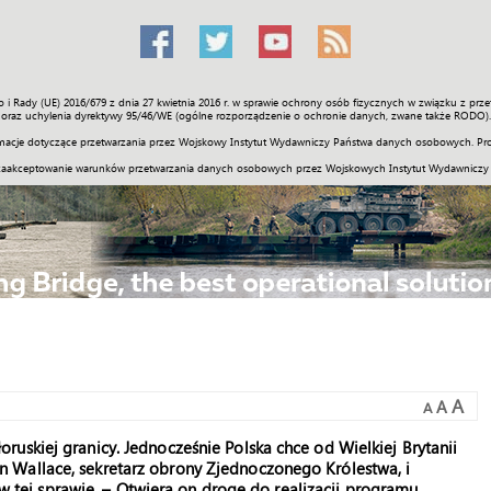
o i Rady (UE) 2016/679 z dnia 27 kwietnia 2016 r. w sprawie ochrony osób fizycznych w związku z 
Świat
Społeczność
Sport
Historia
Galerie
Wideo
ENGLI
oraz uchylenia dyrektywy 95/46/WE (ogólne rozporządzenie o ochronie danych, zwane także RODO).
acje dotyczące przetwarzania przez Wojskowy Instytut Wydawniczy Państwa danych osobowych. Pro
zaakceptowanie warunków przetwarzania danych osobowych przez Wojskowych Instytut Wydawniczy
A
A
A
uskiej granicy. Jednocześnie Polska chce od Wielkiej Brytanii
 Wallace, sekretarz obrony Zjednoczonego Królestwa, i
y w tej sprawie. – Otwiera on drogę do realizacji programu