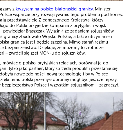
iązany z
kryzysem na polsko-białoruskiej granicy
. Minister
 Polsce wsparcie przy rozwiązywaniu tego problemu pod koniec
wają przedstawiciele Zjednoczonego Królestwa, którzy
długo do Polski przyjedzie kompania z brytyjskich wojsk
y – powiedział Błaszczak. Wyjaśnił, że zadaniem sojuszników
 granicy zbudowało Wojsko Polskie, a także utrzymanie i
olska granica jest i będzie szczelna. Mimo starań reżimu
e bezpieczeństwo. Dziękuję, że możemy to zrobić ze
er! – zwrócił się szef MON-u do sojuszników.
, mówiąc o polsko-brytyjskich relacjach, porównał je do
i tylko jako partner, który sprzeda produkt i przestanie się
 zdobyła nowe zdolności, nową technologię i by w Polsce
zięki temu polski przemysł obronny mógł być jeszcze lepszy,
ł bezpieczeństwo Polsce i wszystkim sojusznikom – zaznaczył.