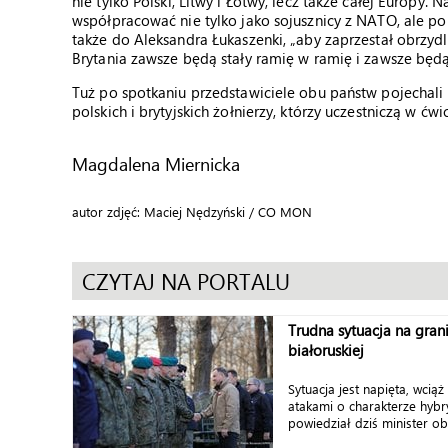
nie tylko Polski, Litwy i Łotwy, lecz także całej Europy
współpracować nie tylko jako sojusznicy z NATO, ale po 
także do Aleksandra Łukaszenki, „aby zaprzestał obrzydl
Brytania zawsze będą stały ramię w ramię i zawsze będ
Tuż po spotkaniu przedstawiciele obu państw pojechali
polskich i brytyjskich żołnierzy, którzy uczestniczą w ćw
Magdalena Miernicka
autor zdjęć: Maciej Nędzyński / CO MON
CZYTAJ NA PORTALU
Trudna sytuacja na gran
białoruskiej
Sytuacja jest napięta, wcią
atakami o charakterze hyb
powiedział dziś minister ob