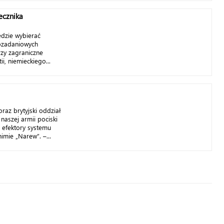
ecznika
ędzie wybierać
lozadaniowych
rzy zagraniczne
ii, niemieckiego...
raz brytyjski oddział
aszej armii pociski
 efektory systemu
imie „Narew”. –...