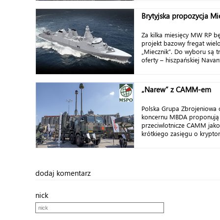
Brytyjska propozycja Mi
Za kilka miesięcy MW RP b
projekt bazowy fregat wie
„Miecznik”. Do wyboru są t
oferty – hiszpańskiej Navant
„Narew” z CAMM-em
Polska Grupa Zbrojeniowa o
koncernu MBDA proponują n
przeciwlotnicze CAMM jako
krótkiego zasięgu o krypton
dodaj komentarz
nick