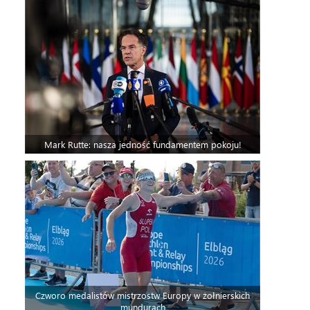
Mark Rutte: nasza jedność fundamentem pokoju!
Czworo medalistów mistrzostw Europy w żołnierskich
mundurach