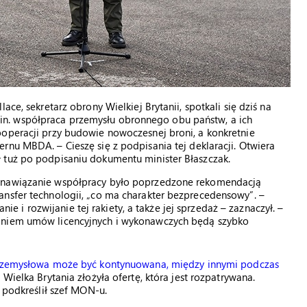
ce, sekretarz obrony Wielkiej Brytanii, spotkali się dziś na
n. współpraca przemysłu obronnego obu państw, a ich
ooperacji przy budowie nowoczesnej broni, a konkretnie
cernu MBDA. – Cieszę się z podpisania tej deklaracji. Otwiera
 tuż po podpisaniu dokumentu minister Błaszczak.
e nawiązanie współpracy było poprzedzone rekomendacją
ansfer technologii, „co ma charakter bezprecedensowy”. –
i rozwijanie tej rakiety, a także jej sprzedaż – zaznaczył. –
saniem umów licencyjnych i wykonawczych będą szybko
przemysłowa może być kontynuowana, między innymi podczas
. Wielka Brytania złożyła ofertę, która jest rozpatrywana.
– podkreślił szef MON-u.