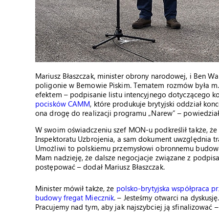
Mariusz Błaszczak, minister obrony narodowej, i Ben Walla
poligonie w Bemowie Piskim. Tematem rozmów była m.i
efektem – podpisanie listu intencyjnego dotyczącego k
pocisków CAMM
, które produkuje brytyjski oddział kon
ona drogę do realizacji programu „Narew” – powiedział
W swoim oświadczeniu szef MON-u podkreślił także, ż
Inspektoratu Uzbrojenia, a sam dokument uwzględnia tr
Umożliwi to polskiemu przemysłowi obronnemu budowanie 
Mam nadzieję, że dalsze negocjacje związane z podpi
postępować – dodał Mariusz Błaszczak.
Minister mówił także, że
polsko-brytyjska współpraca 
budowy fregat Miecznik
. – Jesteśmy otwarci na dyskusję
Pracujemy nad tym, aby jak najszybciej ją sfinalizować 