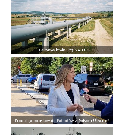
Paliwowy krwiobieg NATO
Produkcja pocisków do Patriotów w Polsce i Ukrainie?