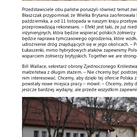
Przedstawiciele obu państw poruszyli również temat zw
Błaszczak przypomniał, że Wielka Brytania zaoferowała
października, a od 11 listopada w naszym kraju przeby
przeprowadzają rekonesans. – Efekt jest taki, że już nie
inżynieryjnych, która będzie wspierać polskich żołnierz
będzie naprawa tymczasowego ogrodzenia, które wzdłuż
udrożnienie dróg znajdujących się w jego okolicach. – P
Łukaszenki, mimo hybrydowych ataków zapewnimy Polsc
wsparciem żołnierzy brytyjskich. Together we are strong
Bill Wallace, sekretarz obrony Zjednoczonego Królestwa
małżeństwa z długim stażem. – Nie chcemy być postrzegan
nim interesować. Chcemy, aby dzięki tej ofercie Polska
powstały nowe miejsca pracy – mówił. – Chcemy, żeby d
jeszcze bardziej wydajny, ale przede wszystkim zapewni