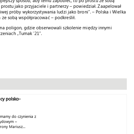
. Najlepszy sposób, aby temu zapobiec, to po prostu ze sobą
prostu jako przyjaciele i partnerzy – powiedział. Zaapelował
iwej próby wykorzystywania ludzi jako broni”. – Polska i Wielka
ą ze sobą współpracować – podkreślił.
 na poligon, gdzie obserwowali szkolenie między innymi
iczeniach „Tumak ’21”.
icy polsko-
ż mamy do czynienia z
rydowym –
rony Mariusz...