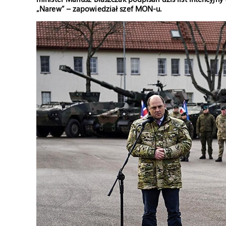
„Narew” – zapowiedział szef MON-u.