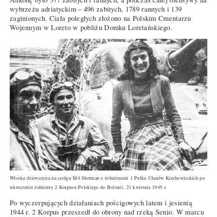
wybrzeżu adriatyckim – 496 zabitych, 1789 rannych i 139
zaginionych. Ciała poległych złożono na Polskim Cmentarzu
Wojennym w Loreto w pobliżu Domku Loretańskiego.
Włoska dziewczyna na czołgu M4 Sherman z żołnierzami 1 Pułku Ułanów Krechowieckich po
wkroczeniu żołnierzy 2 Korpusu Polskiego do Bolonii, 21 kwietnia 1945 r.
Po wyczerpujących działaniach pościgowych latem i jesienią
1944 r. 2 Korpus przeszedł do obrony nad rzeką Senio. W marcu