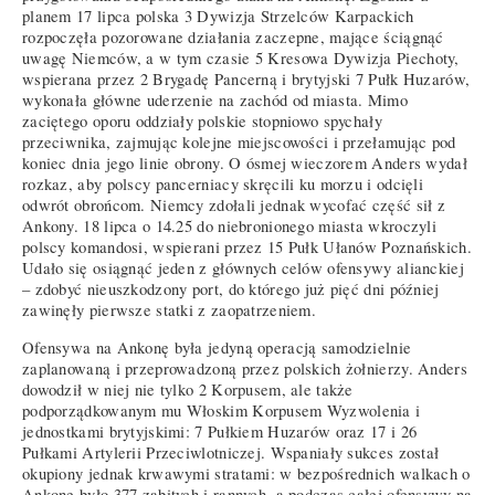
planem 17 lipca polska 3 Dywizja Strzelców Karpackich
rozpoczęła pozorowane działania zaczepne, mające ściągnąć
uwagę Niemców, a w tym czasie 5 Kresowa Dywizja Piechoty,
wspierana przez 2 Brygadę Pancerną i brytyjski 7 Pułk Huzarów,
wykonała główne uderzenie na zachód od miasta. Mimo
zaciętego oporu oddziały polskie stopniowo spychały
przeciwnika, zajmując kolejne miejscowości i przełamując pod
koniec dnia jego linie obrony. O ósmej wieczorem Anders wydał
rozkaz, aby polscy pancerniacy skręcili ku morzu i odcięli
odwrót obrońcom. Niemcy zdołali jednak wycofać część sił z
Ankony. 18 lipca o 14.25 do niebronionego miasta wkroczyli
polscy komandosi, wspierani przez 15 Pułk Ułanów Poznańskich.
Udało się osiągnąć jeden z głównych celów ofensywy alianckiej
– zdobyć nieuszkodzony port, do którego już pięć dni później
zawinęły pierwsze statki z zaopatrzeniem.
Ofensywa na Ankonę była jedyną operacją samodzielnie
zaplanowaną i przeprowadzoną przez polskich żołnierzy. Anders
dowodził w niej nie tylko 2 Korpusem, ale także
podporządkowanym mu Włoskim Korpusem Wyzwolenia i
jednostkami brytyjskimi: 7 Pułkiem Huzarów oraz 17 i 26
Pułkami Artylerii Przeciwlotniczej. Wspaniały sukces został
okupiony jednak krwawymi stratami: w bezpośrednich walkach o
Ankonę było 377 zabitych i rannych, a podczas całej ofensywy na