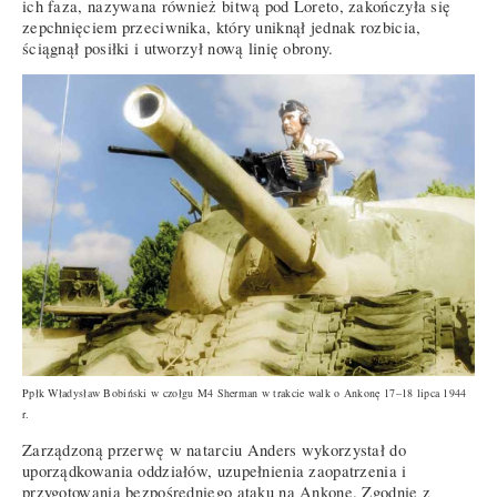
ich faza, nazywana również bitwą pod Loreto, zakończyła się
zepchnięciem przeciwnika, który uniknął jednak rozbicia,
ściągnął posiłki i utworzył nową linię obrony.
Ppłk Władysław Bobiński w czołgu M4 Sherman w trakcie walk o Ankonę 17–18 lipca 1944
r.
Zarządzoną przerwę w natarciu Anders wykorzystał do
uporządkowania oddziałów, uzupełnienia zaopatrzenia i
przygotowania bezpośredniego ataku na Ankonę. Zgodnie z