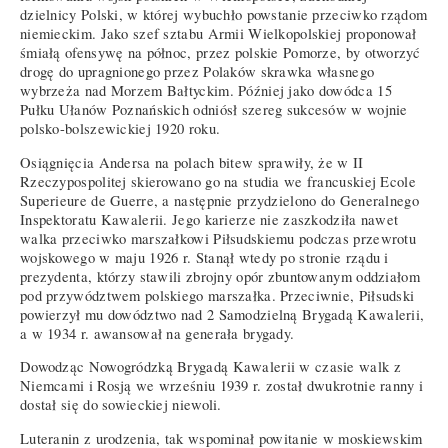
dzielnicy Polski, w której wybuchło powstanie przeciwko rządom
niemieckim. Jako szef sztabu Armii Wielkopolskiej proponował
śmiałą ofensywę na północ, przez polskie Pomorze, by otworzyć
drogę do upragnionego przez Polaków skrawka własnego
wybrzeża nad Morzem Bałtyckim. Później jako dowódca 15
Pułku Ułanów Poznańskich odniósł szereg sukcesów w wojnie
polsko-bolszewickiej 1920 roku.
Osiągnięcia Andersa na polach bitew sprawiły, że w II
Rzeczypospolitej skierowano go na studia we francuskiej Ecole
Superieure de Guerre, a następnie przydzielono do Generalnego
Inspektoratu Kawalerii. Jego karierze nie zaszkodziła nawet
walka przeciwko marszałkowi Piłsudskiemu podczas przewrotu
wojskowego w maju 1926 r. Stanął wtedy po stronie rządu i
prezydenta, którzy stawili zbrojny opór zbuntowanym oddziałom
pod przywództwem polskiego marszałka. Przeciwnie, Piłsudski
powierzył mu dowództwo nad 2 Samodzielną Brygadą Kawalerii,
a w 1934 r. awansował na generała brygady.
Dowodząc Nowogródzką Brygadą Kawalerii w czasie walk z
Niemcami i Rosją we wrześniu 1939 r. został dwukrotnie ranny i
dostał się do sowieckiej niewoli.
Luteranin z urodzenia, tak wspominał powitanie w moskiewskim