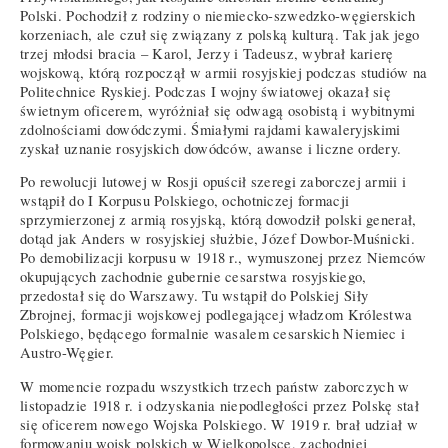
Polski. Pochodził z rodziny o niemiecko-szwedzko-węgierskich
korzeniach, ale czuł się związany z polską kulturą. Tak jak jego
trzej młodsi bracia – Karol, Jerzy i Tadeusz, wybrał karierę
wojskową, którą rozpoczął w armii rosyjskiej podczas studiów na
Politechnice Ryskiej. Podczas I wojny światowej okazał się
świetnym oficerem, wyróżniał się odwagą osobistą i wybitnymi
zdolnościami dowódczymi. Śmiałymi rajdami kawaleryjskimi
zyskał uznanie rosyjskich dowódców, awanse i liczne ordery.
Po rewolucji lutowej w Rosji opuścił szeregi zaborczej armii i
wstąpił do I Korpusu Polskiego, ochotniczej formacji
sprzymierzonej z armią rosyjską, którą dowodził polski generał,
dotąd jak Anders w rosyjskiej służbie, Józef Dowbor-Muśnicki.
Po demobilizacji korpusu w 1918 r., wymuszonej przez Niemców
okupujących zachodnie gubernie cesarstwa rosyjskiego,
przedostał się do Warszawy. Tu wstąpił do Polskiej Siły
Zbrojnej, formacji wojskowej podlegającej władzom Królestwa
Polskiego, będącego formalnie wasalem cesarskich Niemiec i
Austro-Węgier.
W momencie rozpadu wszystkich trzech państw zaborczych w
listopadzie 1918 r. i odzyskania niepodległości przez Polskę stał
się oficerem nowego Wojska Polskiego. W 1919 r. brał udział w
formowaniu wojsk polskich w Wielkopolsce, zachodniej