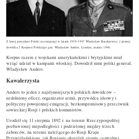
Z lewej prezydent Polski na emigracji w latach 1939–1947 Władysław Raczkiewicz, z prawej
dowódca 2 Korpusu Polskiego gen. Władysław Anders, Londyn, marzec 1946.
Korpus razem z wojskami amerykańskimi i brytyjskimi miał
wziąć udział w kampanii włoskiej. Dowodził nimi polski generał,
Władysław Anders.
Kawalerzysta
Anders to jeden z najsłynniejszych polskich dowódców –
uzdolniony oficer, organizator armii, przywódca ideowy i
polityczny powojennej emigracji, bezkompromisowy przeciwnik
sowieckiej Rosji i polskich komunistów.
Urodził się 11 sierpnia 1892 r. na terenie Rzeczypospolitej
pozbawionej niepodległości i podzielonej między trzech
zaborców, na terenie należącego do Rosji Kraju
Przywiślańskiego, jak Rosjanie określali ziemie centralnej