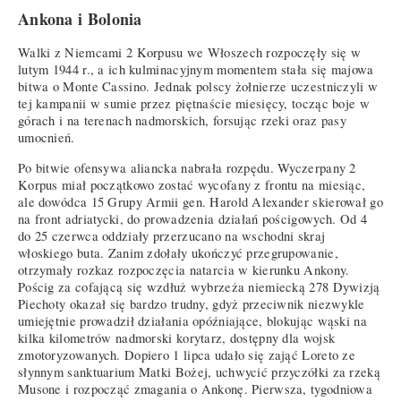
Ankona i Bolonia
Walki z Niemcami 2 Korpusu we Włoszech rozpoczęły się w
lutym 1944 r., a ich kulminacyjnym momentem stała się majowa
bitwa o Monte Cassino. Jednak polscy żołnierze uczestniczyli w
tej kampanii w sumie przez piętnaście miesięcy, tocząc boje w
górach i na terenach nadmorskich, forsując rzeki oraz pasy
umocnień.
Po bitwie ofensywa aliancka nabrała rozpędu. Wyczerpany 2
Korpus miał początkowo zostać wycofany z frontu na miesiąc,
ale dowódca 15 Grupy Armii gen. Harold Alexander skierował go
na front adriatycki, do prowadzenia działań pościgowych. Od 4
do 25 czerwca oddziały przerzucano na wschodni skraj
włoskiego buta. Zanim zdołały ukończyć przegrupowanie,
otrzymały rozkaz rozpoczęcia natarcia w kierunku Ankony.
Pościg za cofającą się wzdłuż wybrzeża niemiecką 278 Dywizją
Piechoty okazał się bardzo trudny, gdyż przeciwnik niezwykle
umiejętnie prowadził działania opóźniające, blokując wąski na
kilka kilometrów nadmorski korytarz, dostępny dla wojsk
zmotoryzowanych. Dopiero 1 lipca udało się zająć Loreto ze
słynnym sanktuarium Matki Bożej, uchwycić przyczółki za rzeką
Musone i rozpocząć zmagania o Ankonę. Pierwsza, tygodniowa