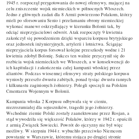
1945 r. rozpoczął przygotowania do nowej ofensywy, mającej na
celu zniszczenie wojsk niemieckich w północnych Włoszech.
Jedno z głównych zadań dla 8 Armii powierzono Polakom, którzy
mieli po sforsowaniu Senio i przełamaniu obrony niemieckiej
wykonać manewr oskrzydlający w kierunku Bolonii tak, by
odciąć nieprzyjacielowi odwrót. Atak rozpoczęty 9 kwietnia
zakończył się powodzeniem dzięki wsparciu korpusu brytyjskiego
oraz jednostek inżynieryjnych, artylerii i lotnictwa. Ścigając
nieprzyjaciela korpus forsował kolejne przeszkody wodne i 21
kwietnia zdobył Bolonię. Sukces ten walnie przyczynił się do
rozbicia wojsk niemieckich we Włoszech, a w konsekwencji do
ich kapitulacji i zakończenia całej kampanii włoskiej przez
aliantów. Podczas wiosennej ofensywy straty polskiego korpusu
wyniosły przeszło dwustu zabitych, ponad tysiąc dwustu rannych
i kilkunastu zaginionych żołnierzy. Polegli spoczęli na Polskim
Cmentarzu Wojennym w Bolonii.
Kampania włoska 2 Korpusu odbywała się w cieniu,
niezrozumiałej dla sojuszników, tragedii jego żołnierzy.
Wschodnie ziemie Polski zostały zaanektowane przez Rosjan, a
stąd wywodziła się większość Polaków, którzy w 1942 r. opuścili
z armią Związek Sowiecki. Powrót do ojczyzny nie był więc
możliwy. W sierpniu 1944 r. wybuchło przeciwko Niemcom
powstanie w Warszawie, któremu stojąca po drugiej stronie