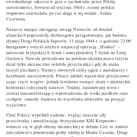
ewentualnego sukcesu w grze o zachowanie przez Polskę
suwerenności, bowiem od stycznia 1944 r. ziemie polskie
stopniowo zniewalała, po raz drugi w tej wojnie, Armia
Czerwona.
Natarcie mające odciągnąć uwagę Niemców od działań
alianckich poprzedziły drobiazgowe przygotowania, jak budowa
słynnej Drogi Polskich Saperów. 11 maja 1944 r. o godzinie 23.00
huraganowy ostrzał artylerii rozpoczął operację „Honker” –
uderzenie brytyjskiej 8 Armii i amerykańskiej 5 Armii na Linię
Gustawa. Nawała prowadzona na polskim odcinku przez trzysta
dział tylko nieznacznie osłabiła przeciwnika i gdy do ataku
ruszyli piechurzy, Niemcy otworzyli celny ogień z moździerzy i
karabinów maszynowych. Polacy zdołali wprawdzie przejściowo
zająć część wzgórz, jednak lawinowo rosnące straty i niemieckie
kontrataki zatrzymały natarcie. Trudny, zaminowany teren i
ostrzał uniemożliwiający wprowadzenie do walki posiłków oraz
czołgów, zmusiły Andersa do wycofania oddziałów na pozycje
wyjściowe.
Choć Polacy wypełnili zadanie, wiążąc znaczne siły
przeciwnika i umożliwiając brytyjskiemu XIII Korpusowi
wdarcie się w głąb obrony niemieckiej w dolinie Liri, to Anders
zdecydował o ponowieniu próby zdobycia Monte Cassino. Drugi