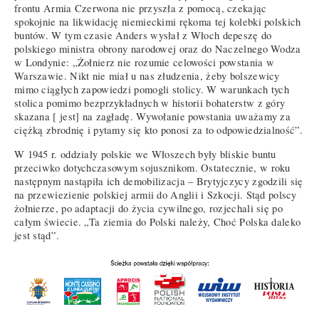
frontu Armia Czerwona nie przyszła z pomocą, czekając
spokojnie na likwidację niemieckimi rękoma tej kolebki polskich
buntów. W tym czasie Anders wysłał z Włoch depeszę do
polskiego ministra obrony narodowej oraz do Naczelnego Wodza
w Londynie: „Żołnierz nie rozumie celowości powstania w
Warszawie. Nikt nie miał u nas złudzenia, żeby bolszewicy
mimo ciągłych zapowiedzi pomogli stolicy. W warunkach tych
stolica pomimo bezprzykładnych w historii bohaterstw z góry
skazana [ jest] na zagładę. Wywołanie powstania uważamy za
ciężką zbrodnię i pytamy się kto ponosi za to odpowiedzialność”.
W 1945 r. oddziały polskie we Włoszech były bliskie buntu
przeciwko dotychczasowym sojusznikom. Ostatecznie, w roku
następnym nastąpiła ich demobilizacja – Brytyjczycy zgodzili się
na przewiezienie polskiej armii do Anglii i Szkocji. Stąd polscy
żołnierze, po adaptacji do życia cywilnego, rozjechali się po
całym świecie. „Ta ziemia do Polski należy, Choć Polska daleko
jest stąd”.