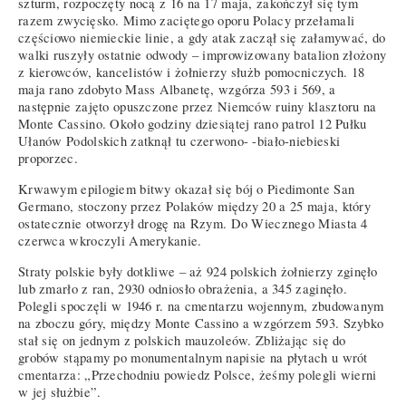
szturm, rozpoczęty nocą z 16 na 17 maja, zakończył się tym
razem zwycięsko. Mimo zaciętego oporu Polacy przełamali
częściowo niemieckie linie, a gdy atak zaczął się załamywać, do
walki ruszyły ostatnie odwody – improwizowany batalion złożony
z kierowców, kancelistów i żołnierzy służb pomocniczych. 18
maja rano zdobyto Mass Albanetę, wzgórza 593 i 569, a
następnie zajęto opuszczone przez Niemców ruiny klasztoru na
Monte Cassino. Około godziny dziesiątej rano patrol 12 Pułku
Ułanów Podolskich zatknął tu czerwono- -biało-niebieski
proporzec.
Krwawym epilogiem bitwy okazał się bój o Piedimonte San
Germano, stoczony przez Polaków między 20 a 25 maja, który
ostatecznie otworzył drogę na Rzym. Do Wiecznego Miasta 4
czerwca wkroczyli Amerykanie.
Straty polskie były dotkliwe – aż 924 polskich żołnierzy zginęło
lub zmarło z ran, 2930 odniosło obrażenia, a 345 zaginęło.
Polegli spoczęli w 1946 r. na cmentarzu wojennym, zbudowanym
na zboczu góry, między Monte Cassino a wzgórzem 593. Szybko
stał się on jednym z polskich mauzoleów. Zbliżając się do
grobów stąpamy po monumentalnym napisie na płytach u wrót
cmentarza: „Przechodniu powiedz Polsce, żeśmy polegli wierni
w jej służbie”.