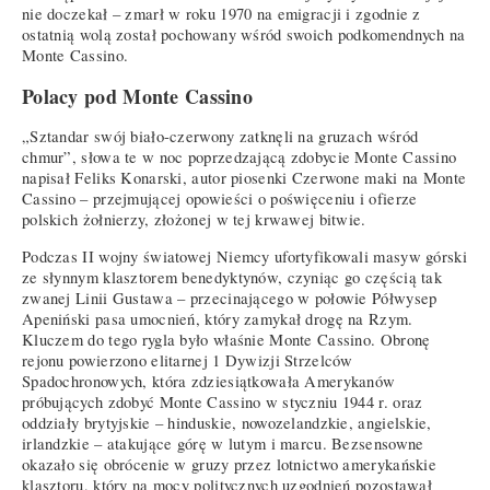
nie doczekał – zmarł w roku 1970 na emigracji i zgodnie z
ostatnią wolą został pochowany wśród swoich podkomendnych na
Monte Cassino.
Polacy pod Monte Cassino
„Sztandar swój biało-czerwony zatknęli na gruzach wśród
chmur”, słowa te w noc poprzedzającą zdobycie Monte Cassino
napisał Feliks Konarski, autor piosenki Czerwone maki na Monte
Cassino – przejmującej opowieści o poświęceniu i ofierze
polskich żołnierzy, złożonej w tej krwawej bitwie.
Podczas II wojny światowej Niemcy ufortyfikowali masyw górski
ze słynnym klasztorem benedyktynów, czyniąc go częścią tak
zwanej Linii Gustawa – przecinającego w połowie Półwysep
Apeniński pasa umocnień, który zamykał drogę na Rzym.
Kluczem do tego rygla było właśnie Monte Cassino. Obronę
rejonu powierzono elitarnej 1 Dywizji Strzelców
Spadochronowych, która zdziesiątkowała Amerykanów
próbujących zdobyć Monte Cassino w styczniu 1944 r. oraz
oddziały brytyjskie – hinduskie, nowozelandzkie, angielskie,
irlandzkie – atakujące górę w lutym i marcu. Bezsensowne
okazało się obrócenie w gruzy przez lotnictwo amerykańskie
klasztoru, który na mocy politycznych uzgodnień pozostawał