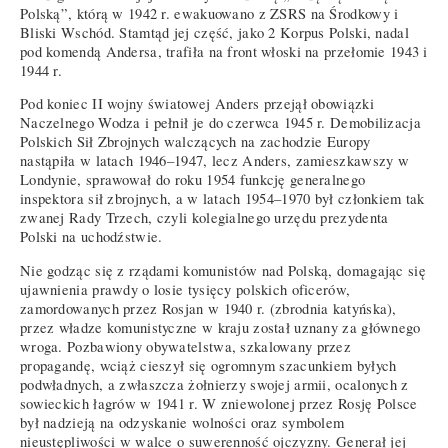
Polską”, którą w 1942 r. ewakuowano z ZSRS na Środkowy i
Bliski Wschód. Stamtąd jej część, jako 2 Korpus Polski, nadal
pod komendą Andersa, trafiła na front włoski na przełomie 1943 i
1944 r.
Pod koniec II wojny światowej Anders przejął obowiązki
Naczelnego Wodza i pełnił je do czerwca 1945 r. Demobilizacja
Polskich Sił Zbrojnych walczących na zachodzie Europy
nastąpiła w latach 1946–1947, lecz Anders, zamieszkawszy w
Londynie, sprawował do roku 1954 funkcję generalnego
inspektora sił zbrojnych, a w latach 1954–1970 był członkiem tak
zwanej Rady Trzech, czyli kolegialnego urzędu prezydenta
Polski na uchodźstwie.
Nie godząc się z rządami komunistów nad Polską, domagając się
ujawnienia prawdy o losie tysięcy polskich oficerów,
zamordowanych przez Rosjan w 1940 r. (zbrodnia katyńska),
przez władze komunistyczne w kraju został uznany za głównego
wroga. Pozbawiony obywatelstwa, szkalowany przez
propagandę, wciąż cieszył się ogromnym szacunkiem byłych
podwładnych, a zwłaszcza żołnierzy swojej armii, ocalonych z
sowieckich łagrów w 1941 r. W zniewolonej przez Rosję Polsce
był nadzieją na odzyskanie wolności oraz symbolem
nieustępliwości w walce o suwerenność ojczyzny. Generał jej