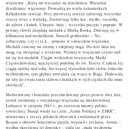
więzieniu: „Każą mi wysiadać na dziedzińcu. Wyraźnie
dziedziniec więzienny. Prowadzą po wielu zakamarkach.
Kilkakrotne rewizje. Przy pierwszej rewizji zabierają wszystkie
rzeczy wraz z walizką. Zostawiają tylko koc, mydło, szczotkę
do zębów i kubek. Ubranie, buty – wszystko pocięte i poprute. W
pewnej chwili znajdują medalik z Matką Boską. Zbierają się w
kilkunastu nad medalikiem. Śmiech grubiański: – No,
zobaczymy, czy ci ta k... pomoże w sowieckim więzieniu.
Medalik rzucony na ziemię i zdeptany nogą. Do dziś dnia nie
mogę się otrząsnąć z wrażenia. Później w więzieniu często śnił
mi się ten medalik. Ciągle widziałem twarzyczkę Matki
Częstochowskiej, najczęściej podobną do św. Teresy. Czułem Jej
ciągłą opiekę nad sobą. Im więcej słyszałem koło siebie śmiechu
bezbożników, tym głębiej utrwalała się wiara w Boga. Dodawała
mi siły do zwalczania słabości ludzkich w tych ciężkich dla mnie
chwilach”.
Maltretowany i brutalnie przesłuchiwany przez prawie dwa lata,
został zwolniony z rosyjskiego więzienia na moskiewskiej
Łubiance w sierpniu 1941 r., po zawarciu umowy polsko-
sowieckiej. Stanął wtedy na czele „Armii Polskiej w ZSRR”,
utworzonej z rzeszy polskich obywateli zwolnionych przez
Rosjan z obozów koncentracyjnych, więzień i zesłania. Armia –
według określenia jej dowódcy – stała się „małą wędrowną