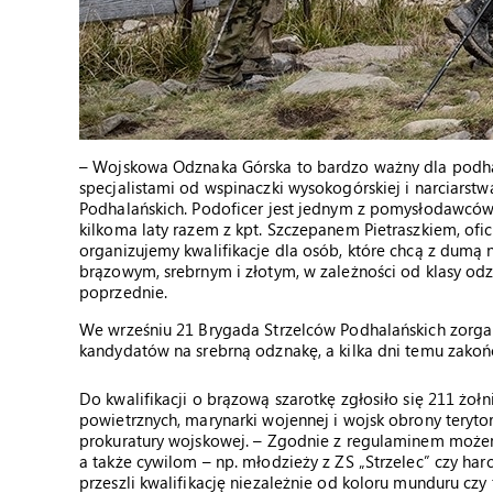
– Wojskowa Odznaka Górska to bardzo ważny dla podhala
specjalistami od wspinaczki wysokogórskiej i narciarstw
Podhalańskich. Podoficer jest jednym z pomysłodawców 
kilkoma laty razem z kpt. Szczepanem Pietraszkiem, of
organizujemy kwalifikacje dla osób, które chcą z dumą n
brązowym, srebrnym i złotym, w zależności od klasy od
poprzednie.
We wrześniu 21 Brygada Strzelców Podhalańskich zorgan
kandydatów na srebrną odznakę, a kilka dni temu zakońc
Do kwalifikacji o brązową szarotkę zgłosiło się 211 żołn
powietrznych, marynarki wojennej i wojsk obrony terytor
prokuratury wojskowej. – Zgodnie z regulaminem może
a także cywilom – np. młodzieży z ZS „Strzelec” czy ha
przeszli kwalifikację niezależnie od koloru munduru czy 