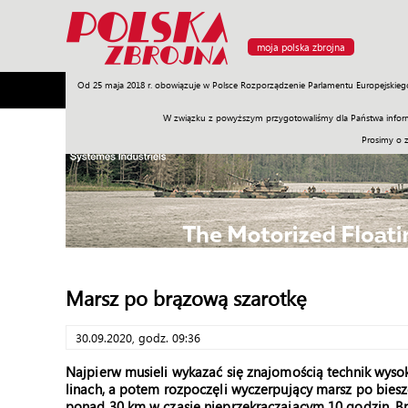
moja polska zbrojna
Od 25 maja 2018 r. obowiązuje w Polsce Rozporządzenie Parlamentu Europejskieg
Armia
Poligon
Sprzęt
Misje
Polityka
Prawo
W związku z powyższym przygotowaliśmy dla Państwa inform
Prosimy o 
Marsz po brązową szarotkę
30.09.2020, godz. 09:36
Najpierw musieli wykazać się znajomością technik wysoko
linach, a potem rozpoczęli wyczerpujący marsz po biesz
ponad 30 km w czasie nieprzekraczającym 10 godzin. Br