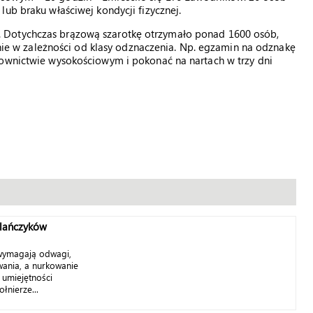
ub braku właściwej kondycji fizycznej.
 Dotychczas brązową szarotkę otrzymało ponad 1600 osób,
ośnie w zależności od klasy odznaczenia. Np. egzamin na odznakę
townictwie wysokościowym i pokonać na nartach w trzy dni
lańczyków
 wymagają odwagi,
nia, a nurkowanie
umiejętności
łnierze...