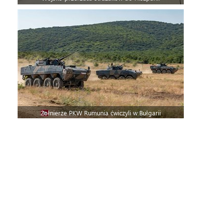
Żołnierze PKW Rumunia ćwiczyli w Bułgarii