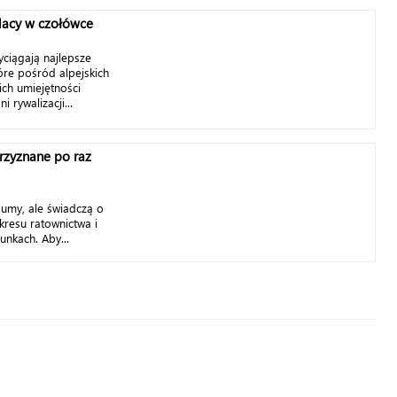
olacy w czołówce
ciągają najlepsze
óre pośród alpejskich
ch umiejętności
 rywalizacji...
rzyznane po raz
umy, ale świadczą o
akresu ratownictwa i
unkach. Aby...