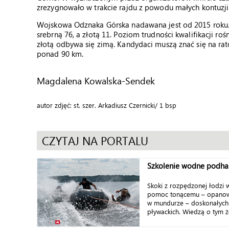
zrezygnowało w trakcie rajdu z powodu małych kontuzji l
Wojskowa Odznaka Górska nadawana jest od 2015 roku.
srebrną 76, a złotą 11. Poziom trudności kwalifikacji r
złotą odbywa się zimą. Kandydaci muszą znać się na ra
ponad 90 km.
Magdalena Kowalska-Sendek
autor zdjęć: st. szer. Arkadiusz Czernicki/ 1 bsp
CZYTAJ NA PORTALU
Szkolenie wodne podha
Skoki z rozpędzonej łodzi
pomoc tonącemu – opanowa
w mundurze – doskonałych 
pływackich. Wiedzą o tym żo