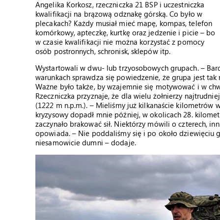
Angelika Korkosz, rzeczniczka 21 BSP i uczestniczka
kwalifikacji na brązową odznakę górską. Co było w
plecakach? Każdy musiał mieć mapę, kompas, telefon
komórkowy, apteczkę, kurtkę oraz jedzenie i picie – bo
w czasie kwalifikacji nie można korzystać z pomocy
osób postronnych, schronisk, sklepów itp.
Wystartowali w dwu- lub trzyosobowych grupach. – Bard
warunkach sprawdza się powiedzenie, że grupa jest tak 
Ważne było także, by wzajemnie się motywować i w chwi
Rzeczniczka przyznaje, że dla wielu żołnierzy najtru
(1222 m n.p.m.). – Mieliśmy już kilkanaście kilometrów
kryzysowy dopadł mnie później, w okolicach 28. kilomet
zaczynało brakować sił. Niektórzy mówili o czterech, in
opowiada. – Nie poddaliśmy się i po około dziewięciu 
niesamowicie dumni – dodaje.