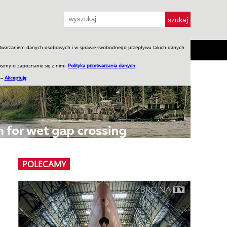
przetwarzaniem danych osobowych i w sprawie swobodnego przepływu takich danych
SH
SKLEP
Jednodniówki
Praca w WIW
simy o zapoznanie się z nimi:
Polityka przetwarzania danych
.
 –
Akceptuję
POLECAMY