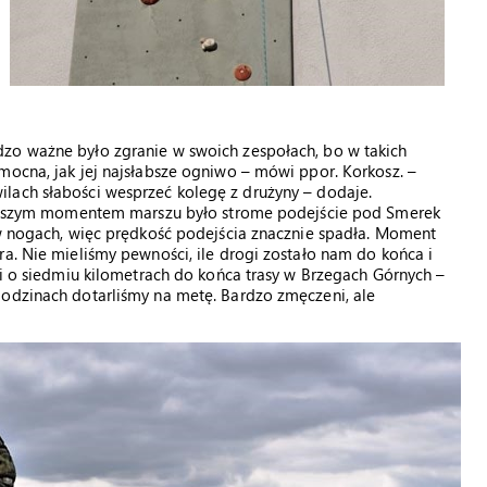
zo ważne było zgranie w swoich zespołach, bo w takich
mocna, jak jej najsłabsze ogniwo – mówi ppor. Korkosz. –
lach słabości wesprzeć kolegę z drużyny – dodaje.
dniejszym momentem marszu było strome podejście pod Smerek
 w nogach, więc prędkość podejścia znacznie spadła. Moment
ra. Nie mieliśmy pewności, ile drogi zostało nam do końca i
ni o siedmiu kilometrach do końca trasy w Brzegach Górnych –
godzinach dotarliśmy na metę. Bardzo zmęczeni, ale