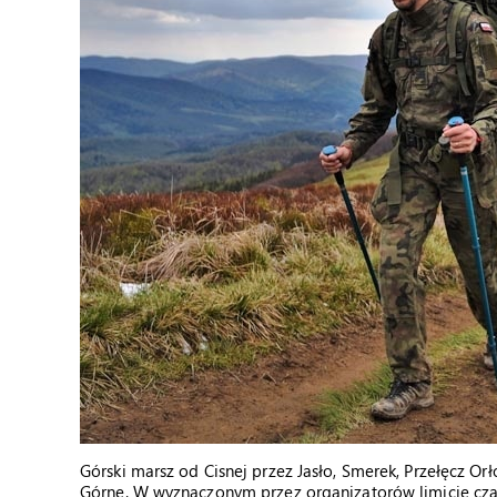
Górski marsz od Cisnej przez Jasło, Smerek, Przełęcz Or
Górne. W wyznaczonym przez organizatorów limicie cza