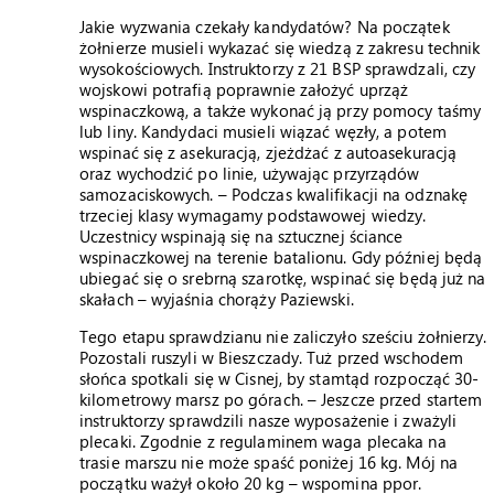
Jakie wyzwania czekały kandydatów? Na początek
żołnierze musieli wykazać się wiedzą z zakresu technik
wysokościowych. Instruktorzy z 21 BSP sprawdzali, czy
wojskowi potrafią poprawnie założyć uprząż
wspinaczkową, a także wykonać ją przy pomocy taśmy
lub liny. Kandydaci musieli wiązać węzły, a potem
wspinać się z asekuracją, zjeżdżać z autoasekuracją
oraz wychodzić po linie, używając przyrządów
samozaciskowych. – Podczas kwalifikacji na odznakę
trzeciej klasy wymagamy podstawowej wiedzy.
Uczestnicy wspinają się na sztucznej ściance
wspinaczkowej na terenie batalionu. Gdy później będą
ubiegać się o srebrną szarotkę, wspinać się będą już na
skałach – wyjaśnia chorąży Paziewski.
Tego etapu sprawdzianu nie zaliczyło sześciu żołnierzy.
Pozostali ruszyli w Bieszczady. Tuż przed wschodem
słońca spotkali się w Cisnej, by stamtąd rozpocząć 30-
kilometrowy marsz po górach. – Jeszcze przed startem
instruktorzy sprawdzili nasze wyposażenie i zważyli
plecaki. Zgodnie z regulaminem waga plecaka na
trasie marszu nie może spaść poniżej 16 kg. Mój na
początku ważył około 20 kg – wspomina ppor.