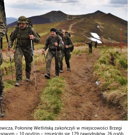
łowicza, Połoninę Wetlińską zakończyli w miejscowości Brzegi
sowym – 10 godzin – zmieściło się 179 zawodników. 26 osób