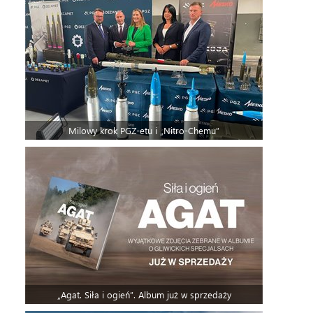
Milowy krok PGZ-etu i „Nitro-Chemu”
„Agat. Siła i ogień”. Album już w sprzedaży