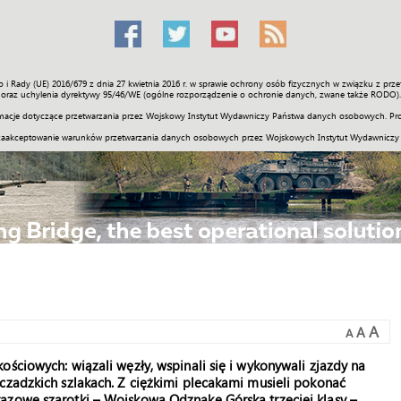
o i Rady (UE) 2016/679 z dnia 27 kwietnia 2016 r. w sprawie ochrony osób fizycznych w związku z 
Świat
Społeczność
Sport
Historia
Galerie
Wideo
ENGLI
oraz uchylenia dyrektywy 95/46/WE (ogólne rozporządzenie o ochronie danych, zwane także RODO).
acje dotyczące przetwarzania przez Wojskowy Instytut Wydawniczy Państwa danych osobowych. Pro
zaakceptowanie warunków przetwarzania danych osobowych przez Wojskowych Instytut Wydawniczy
A
A
A
ściowych: wiązali węzły, wspinali się i wykonywali zjazdy na
czadzkich szlakach. Z ciężkimi plecakami musieli pokonać
ązowe szarotki – Wojskową Odznakę Górską trzeciej klasy –