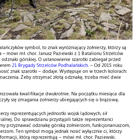
ńczyków symbol, to znak wyróżniający żołnierzy, którzy są
a – mówi mł. chor. Janusz Paziewski z 1 Batalionu Strzelców
odznaki górskiej. O ustanowienie szarotki zabiegał przed
icerem
21 Brygady Strzelców Podhalańskich
. – Od 2015 roku
osić znak szarotki – dodaje. Występuje on w trzech kolorach:
znaczenia. Żeby otrzymać złotą odznakę, trzeba mieć dwie
izowała kwalifikacje dwukrotnie. Na początku miesiąca dla
zyły się zmagania żołnierzy ubiegających się o brązową.
ierzy reprezentujących jednostki wojsk lądowych, sił
ialnej. Do sprawdzianu przystąpili także reprezentanci
my przyznawać odznakę górską żołnierzom, funkcjonariuszom,
rcerzom. Ten symbol mogą jednak nosić wyłącznie ci, którzy
formacji, którą reprezentują – mówi mł. chor. Paziewski.