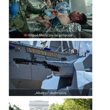
Legion Medyczny na poligonie
„Albatros” dozbrojony