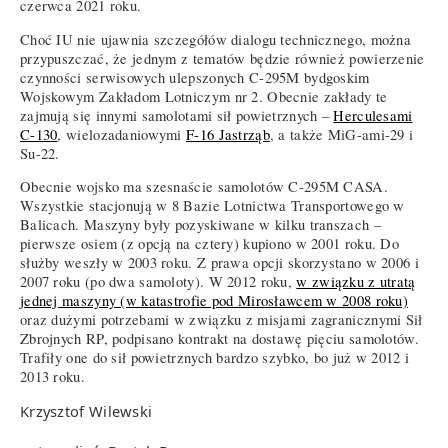
czerwca 2021 roku.
Choć IU nie ujawnia szczegółów dialogu technicznego, można
przypuszczać, że jednym z tematów będzie również powierzenie
czynności serwisowych ulepszonych C-295M bydgoskim
Wojskowym Zakładom Lotniczym nr 2. Obecnie zakłady te
zajmują się innymi samolotami sił powietrznych –
Herculesami
C-130
, wielozadaniowymi
F-16 Jastrząb
, a także MiG-ami-29 i
Su-22.
Obecnie wojsko ma szesnaście samolotów C-295M CASA.
Wszystkie stacjonują w 8 Bazie Lotnictwa Transportowego w
Balicach. Maszyny były pozyskiwane w kilku transzach –
pierwsze osiem (z opcją na cztery) kupiono w 2001 roku. Do
służby weszły w 2003 roku. Z prawa opcji skorzystano w 2006 i
2007 roku (po dwa samoloty). W 2012 roku,
w związku z utratą
jednej maszyny (w katastrofie pod Mirosławcem w 2008 roku)
oraz dużymi potrzebami w związku z misjami zagranicznymi Sił
Zbrojnych RP, podpisano kontrakt na dostawę pięciu samolotów.
Trafiły one do sił powietrznych bardzo szybko, bo już w 2012 i
2013 roku.
Krzysztof Wilewski