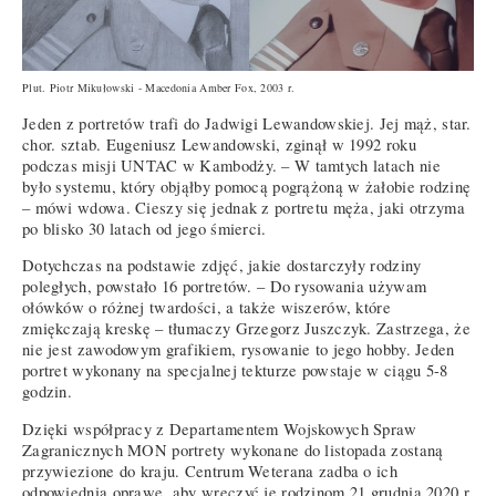
Plut. Piotr Mikułowski - Macedonia Amber Fox, 2003 r.
Jeden z portretów trafi do Jadwigi Lewandowskiej. Jej mąż, star.
chor. sztab. Eugeniusz Lewandowski, zginął w 1992 roku
podczas misji UNTAC w Kambodży. – W tamtych latach nie
było systemu, który objąłby pomocą pogrążoną w żałobie rodzinę
– mówi wdowa. Cieszy się jednak z portretu męża, jaki otrzyma
po blisko 30 latach od jego śmierci.
Dotychczas na podstawie zdjęć, jakie dostarczyły rodziny
poległych, powstało 16 portretów. – Do rysowania używam
ołówków o różnej twardości, a także wiszerów, które
zmiękczają kreskę – tłumaczy Grzegorz Juszczyk. Zastrzega, że
nie jest zawodowym grafikiem, rysowanie to jego hobby. Jeden
portret wykonany na specjalnej tekturze powstaje w ciągu 5-8
godzin.
Dzięki współpracy z Departamentem Wojskowych Spraw
Zagranicznych MON portrety wykonane do listopada zostaną
przywiezione do kraju. Centrum Weterana zadba o ich
odpowiednią oprawę, aby wręczyć je rodzinom 21 grudnia 2020 r.