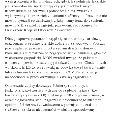
wynagrodzenia
tylko w sytuacjach, gdy ich zwolnienie lekarskie
jest spowodowane np. kontuzją czy jakimkolwiek innym
uszczerbkiem na zdrowiu, i jednocześnie ma związek z
wykonywanymi przez nich zadaniami służbowymi. Prawo nic nie
mówi o sytuacji epidemicznej, z jaką mamy teraz do czynienia –
mówi płk Krzysztof Jewgiejuk, przewodniczący Konwentu
Dziekanów Korpusu Oficerów Zawodowych.
Dlatego sprawą postanowił zająć się resort obrony narodowej
oraz organa przedstawicielskie żołnierzy zawodowych. Podczas
prac rządu nad przepisami dotyczącymi działań osłonowych,
które mają zminimalizować negatywne skutki pandemii, głównie
w obszarze gospodarki, MON zwrócił uwagę, że pakietem
osłonowym powinni zostać objęci także żołnierze. Chodzi o tych
wojskowych, którzy przebywają na obowiązkowej kwarantannie
lub zwolnieniu lekarskim w związku z COVID-19 i z racji
nieobecności w pracy otrzymują niższe wynagrodzenie.
Ostatecznie zapisy dotyczące żołnierzy (oraz innych
funkcjonariuszy) zostały wpisane do rządowej ustawy (tzw.
tarcza antykryzysowa 3.0) z 14 maja 2020 r. Zgodnie z nimi „w
okresie ogłoszenia stanu zagrożenia epidemicznego lub stanu
epidemii żołnierzowi zawodowemu wykonującemu zadania
służbowe, za okres nieobecności w służbie spowodowany