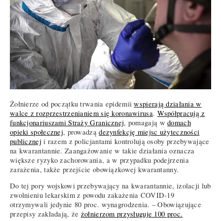
Żołnierze od początku trwania epidemii
wspierają działania w
walce z rozprzestrzenianiem się koronawirusa
.
Współpracują z
funkcjonariuszami Straży Granicznej
, pomagają w
domach
opieki społecznej
, prowadzą
dezynfekcję miejsc użyteczności
publicznej
i razem z policjantami kontrolują osoby przebywające
na kwarantannie. Zaangażowanie w takie działania oznacza
większe ryzyko zachorowania, a w przypadku podejrzenia
zarażenia, także przejście obowiązkowej kwarantanny.
Do tej pory wojskowi przebywający na kwarantannie, izolacji lub
zwolnieniu lekarskim z powodu zakażenia COVID-19
otrzymywali jedynie 80 proc. wynagrodzenia. – Obowiązujące
przepisy zakładają, że
żołnierzom przysługuje 100 proc.