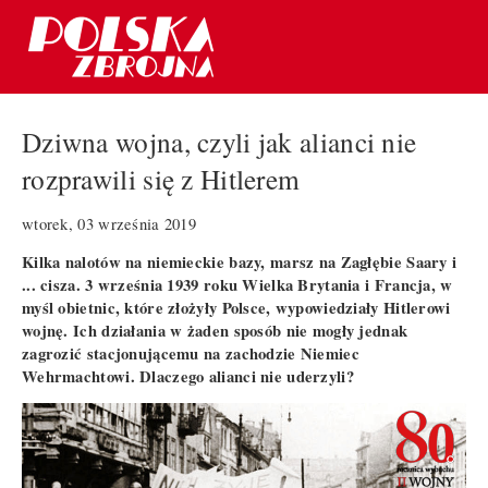
Dziwna wojna, czyli jak alianci nie
rozprawili się z Hitlerem
wtorek, 03 września 2019
Kilka nalotów na niemieckie bazy, marsz na Zagłębie Saary i
... cisza. 3 września 1939 roku Wielka Brytania i Francja, w
myśl obietnic, które złożyły Polsce, wypowiedziały Hitlerowi
wojnę. Ich działania w żaden sposób nie mogły jednak
zagrozić stacjonującemu na zachodzie Niemiec
Wehrmachtowi. Dlaczego alianci nie uderzyli?