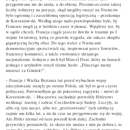
przygotowana nie do ataku, a do obrony. Przemieszczenie takiej
liczby żołnierzy na pozycje, skąd mogliby ruszyć na Niemców
było ogromną i czasochłonną operacją logistyczną – przekonuje
dr Korzeniowski. Według niego mało prawdopodobne było, by
Francuzi mogli ją w krótkim czasie wykonać. Wątpliwe też, by
w ogóle chcieli. Francja ciągle jeszcze tkwiła w traumie po I
wojnie światowej, którą co prawda wygrała, ale sukces okupiła
gigantyczną liczbą ofiar. Do tego walce z Niemcami
demonstracyjnie sprzeciwiali się, inspirowani przez Sowietów,
francuscy komuniści, a także zwolennicy skrajnego
nacjonalizmu. Jednym z nich był Marcel Deat, który na łamach
jednego z artykułów rzucił słynne hasło: „Dlaczego mamy
umierać za Gdańsk?”.
– Francja i Wielka Brytania tuż przed wybuchem wojny
zdecydowanie stanęły po stronie Polski, ale był to gest czysto
polityczny. Porównałbym go do pokerowej zagrywki – mówi dr
Korzeniowski. – Mocarstwa zachodnie pozwoliły Hitlerowi
wchłonąć Austrię i zabrać Czechosłowacji Sudety. Liczyły, że
albo się tym nasyci, albo też „przetrawienie” tych zdobyczy
zajmie mu kilka lat, a im da czas na przygotowanie się do wojny.
Ale Hitler niemal od razu poszedł krok dalej. Zachodni
przywódcy postanowili, że skoro nie można z nim po dobroci, to
go trochę postraszą, zablefują. Ale Hitler ze swoich zamiarów