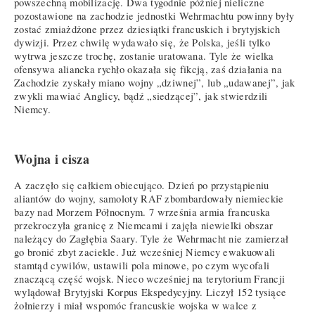
powszechną mobilizację. Dwa tygodnie później nieliczne
pozostawione na zachodzie jednostki Wehrmachtu powinny były
zostać zmiażdżone przez dziesiątki francuskich i brytyjskich
dywizji. Przez chwilę wydawało się, że Polska, jeśli tylko
wytrwa jeszcze trochę, zostanie uratowana. Tyle że wielka
ofensywa aliancka rychło okazała się fikcją, zaś działania na
Zachodzie zyskały miano wojny „dziwnej”, lub „udawanej”, jak
zwykli mawiać Anglicy, bądź „siedzącej”, jak stwierdzili
Niemcy.
Wojna i cisza
A zaczęło się całkiem obiecująco. Dzień po przystąpieniu
aliantów do wojny, samoloty RAF zbombardowały niemieckie
bazy nad Morzem Północnym. 7 września armia francuska
przekroczyła granicę z Niemcami i zajęła niewielki obszar
należący do Zagłębia Saary. Tyle że Wehrmacht nie zamierzał
go bronić zbyt zaciekle. Już wcześniej Niemcy ewakuowali
stamtąd cywilów, ustawili pola minowe, po czym wycofali
znaczącą część wojsk. Nieco wcześniej na terytorium Francji
wylądował Brytyjski Korpus Ekspedycyjny. Liczył 152 tysiące
żołnierzy i miał wspomóc francuskie wojska w walce z