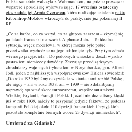
Polska samotnie walczyła z Wehrmachtem, na próżno prosząc o
wsparcie i powoli się wykrwawiając.
17 września ostateczny
cios zadała jej Armia Czerwona
, która realizując ustalenia
paktu
Ribbentrop-Mołotow
wkroczyła do praktycznie już pokonanej II
RP.
„Co za hańba, co za wstyd, co za głupota zarazem – zżymał się
po latach francuski marszałek Alphonse Juin. – To idealna
sytuacja, wręcz modelowa, w której można było pobić
przeciwnika wychodząc na jego odsłonięte tyły. Przy tym zdrada
wiernego przyjaciela”. Do podobnych wniosków doszli wysoko
postawieni niemieccy dowódcy. Zeznając przed sądzącym
zbrodniarzy wojennych trybunałem w Norymberdze, gen. Alfred
Jodl, jeden z najbliższych współpracowników Hitlera stwierdził:
„Do roku 1939 byliśmy oczywiście w stanie sami rozbić Polskę,
ale nigdy – ani w roku 1938, ani w 1939 – nie zdołalibyśmy
naprawdę sprostać skoncentrowanemu, wspólnemu atakowi
Wielkiej Brytanii, Francji i Polski. I jeżeli nie doznaliśmy klęski
już w roku 1939, należy to przypisać jedynie faktowi, że podczas
kampanii Polskiej około 110 dywizji francuskich i brytyjskich
pozostało kompletnie biernych wobec 23 dywizji niemieckich”.
Umierać za Gdańsk?