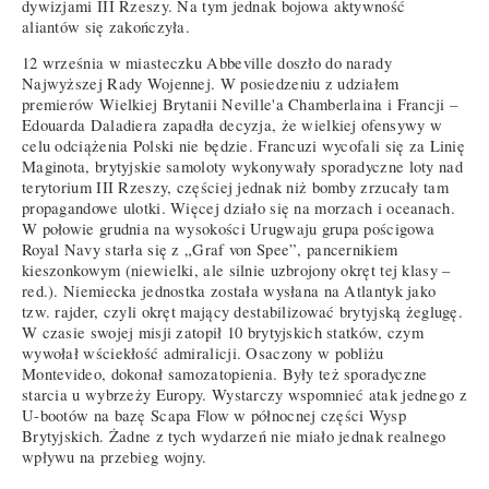
dywizjami III Rzeszy. Na tym jednak bojowa aktywność
aliantów się zakończyła.
12 września w miasteczku Abbeville doszło do narady
Najwyższej Rady Wojennej. W posiedzeniu z udziałem
premierów Wielkiej Brytanii Neville'a Chamberlaina i Francji –
Edouarda Daladiera zapadła decyzja, że wielkiej ofensywy w
celu odciążenia Polski nie będzie. Francuzi wycofali się za Linię
Maginota, brytyjskie samoloty wykonywały sporadyczne loty nad
terytorium III Rzeszy, częściej jednak niż bomby zrzucały tam
propagandowe ulotki. Więcej działo się na morzach i oceanach.
W połowie grudnia na wysokości Urugwaju grupa pościgowa
Royal Navy starła się z „Graf von Spee”, pancernikiem
kieszonkowym (niewielki, ale silnie uzbrojony okręt tej klasy –
red.). Niemiecka jednostka została wysłana na Atlantyk jako
tzw. rajder, czyli okręt mający destabilizować brytyjską żeglugę.
W czasie swojej misji zatopił 10 brytyjskich statków, czym
wywołał wściekłość admiralicji. Osaczony w pobliżu
Montevideo, dokonał samozatopienia. Były też sporadyczne
starcia u wybrzeży Europy. Wystarczy wspomnieć atak jednego z
U-bootów na bazę Scapa Flow w północnej części Wysp
Brytyjskich. Żadne z tych wydarzeń nie miało jednak realnego
wpływu na przebieg wojny.