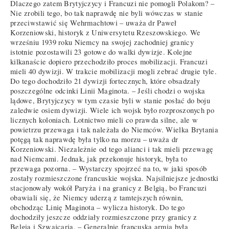
Dlaczego zatem Brytyjczycy i Francuzi nie pomogli Polakom? –
Nie zrobili tego, bo tak naprawdę nie byli wówczas w stanie
przeciwstawić się Wehrmachtowi – uważa dr Paweł
Korzeniowski, historyk z Uniwersytetu Rzeszowskiego. We
wrześniu 1939 roku Niemcy na swojej zachodniej granicy
istotnie pozostawili 23 gotowe do walki dywizje. Kolejne
kilkanaście dopiero przechodziło proces mobilizacji. Francuzi
mieli 40 dywizji. W trakcie mobilizacji mogli zebrać drugie tyle.
Do tego dochodziło 21 dywizji fortecznych, które obsadzały
poszczególne odcinki Linii Maginota. – Jeśli chodzi o wojska
lądowe, Brytyjczycy w tym czasie byli w stanie posłać do boju
zaledwie osiem dywizji. Wiele ich wojsk było rozproszonych po
licznych koloniach. Lotnictwo mieli co prawda silne, ale w
powietrzu przewaga i tak należała do Niemców. Wielka Brytania
potęgą tak naprawdę była tylko na morzu – uważa dr
Korzeniowski. Niezależnie od tego alianci i tak mieli przewagę
nad Niemcami. Jednak, jak przekonuje historyk, była to
przewaga pozorna. – Wystarczy spojrzeć na to, w jaki sposób
zostały rozmieszczone francuskie wojska. Najsilniejsze jednostki
stacjonowały wokół Paryża i na granicy z Belgią, bo Francuzi
obawiali się, że Niemcy uderzą z tamtejszych równin,
obchodząc Linię Maginota – wylicza historyk. Do tego
dochodziły jeszcze oddziały rozmieszczone przy granicy z
Belgią i Szwajcarią. – Generalnie francuska armia była