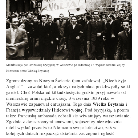
Manifestacja pod ambasadą brytyjską w Warszawie po informacji o wypowiedzeniu wojny
Niemcom przez Wielką Brytanię
Zgromadzony na Nowym Świecie tłum zafalował. „Niech żyje
Anglia!” – zawołał ktoś, a okrzyk natychmiast podchwyciły setki
gardeł. Choć Polska od kilkudziesięciu godzin przyjmowała od
niemieckiej armii ciężkie ciosy, 3 września 1939 roku w
Warszawie zapanował entuzjazm. Tego dnia
Wielka Brytania i
Francja wypowiedziały Hitlerowi wojnę
. Pod brytyjską, a potem
także francuską ambasadą zebrali się wiwatujący warszawianie.
Zgodnie z dwustronnymi umowami, sojusznicy niezwłocznie
mieli wysłać przeciwko Niemcom swoje lotnictwo, zaś w
kolejnych dniach rozpocząć działania zaczepne i ogłosić