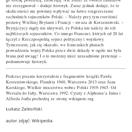
nie zrezygnował – dodaje historyk. Zaraz jednak dodaje, że te
okoliczności nie powinny wpływać na łatwe rozgrzeszenie
zachodnich sojuszników Polski. – Należy przy tym rozróżnić
postawę Wielkiej Brytanii i Francji – uważa dr Korzeniowski. –
Brytyjczycy nigdy nie ukrywali, że Polska nie należy do ich
najbliższych sojuszników. Co innego Francuzi, których od 20 lat
łączył z Rzeczpospolitą sojusz polityczny i wojskowy.
Tymczasem, jak się okazało, we francuskich planach
prowadzenia wojny Polska przez dwie dekady w ogóle nie była
brana pod uwagę! I o to możemy mieć uzasadnione pretensje –
podsumowuje historyk.
Podczas pisania korzystałem z fragmentów książki Pawła
Korzeniowskiego, Flandria 1940, Warszawa 2013 oraz Jana
Karskiego, Wielkie mocarstwa wobec Polski 1919-1945. Od
Wersalu do Jałty, Warszawa 1992. Cytaty z Alphonse'a Juina i
Alfreda Jodla pochodzą ze strony wikiquote.org
Łukasz Zalesiński
autor zdjęć: Wikipedia