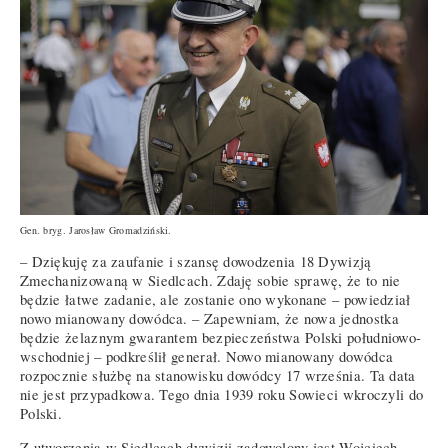
Gen. bryg. Jarosław Gromadziński.
– Dziękuję za zaufanie i szansę dowodzenia 18 Dywizją
Zmechanizowaną w Siedlcach. Zdaję sobie sprawę, że to nie
będzie łatwe zadanie, ale zostanie ono wykonane – powiedział
nowo mianowany dowódca. – Zapewniam, że nowa jednostka
będzie żelaznym gwarantem bezpieczeństwa Polski południowo-
wschodniej – podkreślił generał. Nowo mianowany dowódca
rozpocznie służbę na stanowisku dowódcy 17 września. Ta data
nie jest przypadkowa. Tego dnia 1939 roku Sowieci wkroczyli do
Polski.
Z utworzenia w Siedlcach dywizji zadowolony jest Wojciech