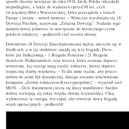
sposób chcemy nawiązać do roku 1918, kiedy Polska odzyskała
niepodległość, a także do wydarzeń sprzed 98 lat, czyli
zwycięskiej Bitwy Warszawskiej, która przesądziła o losach
Europy i świata – mówił minister. – Wówczas wyróżniała się 18
Dywizja Piechoty, nazywana „Żelazną Dywizją”. Nadanie tego
numeru nowej jednostce to nawiązanie do heroicznego czynu
polskich żołnierzy – podkreślił szef resortu obrony.
Dowództwo 18 Dywizji Zmechanizowanej będzie mieściło się w
Siedlcach, a w jej strukturze znajdą się trzy brygady. Dwie,
które już funkcjonują – 1 Brygada Pancerna i 21 Brygada
Strzelców Podhalańskich, oraz trzecia, która zostanie dopiero
utworzona. Jej szeregi mają zasilić żołnierze, którzy dopiero
rozpoczną służbę wojskową. – To dla mnie ważne, aby proces
naboru do armii był dynamiczny, dlatego zostanie uruchomiona
kampania „Zostań żołnierzem Rzeczypospolitej” – wyjaśnił szef
MON. – Dziś fenomenem cieszą się klasy mundurowe, bardzo
dobrze rozwijają się także wojska obrony terytorialnej. Chcę
wykorzystać tę energię, ten zapał, aby stworzyć nową brygadę
wojsk operacyjnych – podkreślił.