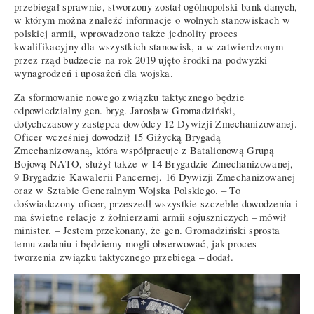
przebiegał sprawnie, stworzony został ogólnopolski bank danych,
w którym można znaleźć informacje o wolnych stanowiskach w
polskiej armii, wprowadzono także jednolity proces
kwalifikacyjny dla wszystkich stanowisk, a w zatwierdzonym
przez rząd budżecie na rok 2019 ujęto środki na podwyżki
wynagrodzeń i uposażeń dla wojska.
Za sformowanie nowego związku taktycznego będzie
odpowiedzialny gen. bryg. Jarosław Gromadziński,
dotychczasowy zastępca dowódcy 12 Dywizji Zmechanizowanej.
Oficer wcześniej dowodził 15 Giżycką Brygadą
Zmechanizowaną, która współpracuje z Batalionową Grupą
Bojową NATO, służył także w 14 Brygadzie Zmechanizowanej,
9 Brygadzie Kawalerii Pancernej, 16 Dywizji Zmechanizowanej
oraz w Sztabie Generalnym Wojska Polskiego. – To
doświadczony oficer, przeszedł wszystkie szczeble dowodzenia i
ma świetne relacje z żołnierzami armii sojuszniczych – mówił
minister. – Jestem przekonany, że gen. Gromadziński sprosta
temu zadaniu i będziemy mogli obserwować, jak proces
tworzenia związku taktycznego przebiega – dodał.