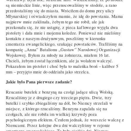
są niemieckie linie, więc przenocowaliśmy w stodole, a rano
przedostaliśmy się do miasta. Wróciłem do domu przy ulicy
Młynarskiej i oświadczyłem mamie, że idę do powstania. Mama
najpierw mnie zaklinała, żebym tego nie robił, ale jak
przekonała się, że nie ustąpię, z pieca kaflowego wyjęła dwa
pistolety i dała mnie i mojemu koledze. Ponieważ nie mieliśmy
kontaktu z naszym drużynowym, poszliśmy w kierunku
cmentarza ewangelickiego, szukając powstańców. Trafiliśmy na
kompanię „Anna” Batalionu „Gustaw” Narodowej Organizacji
Wojskowej. Byłem za młody na żołnierza, miałem 16 lat.
Chcieli, żebym został łącznikiem, ale ja wolałem walczyć.
Pokazałem im pistolet i choć była to maleńka broń – kaliber 5
mm – przyjęto mnie do oddziału jako strzelca.
Jakie było Pana pierwsze zadanie?
Rzucanie butelek z benzyną na czołgi jadące ulicą Wolską.
Rzucaliśmy je z drugiego czy trzeciego piętra. Dwie, trzy
butelki i szybko zbiegaliśmy na dół, bo Niemcy strzelali w
miejsce, z którego rzucaliśmy. Benzyna zapalała się na
czołgach, ale nie robiła im wielkiej krzywdy poza
psychologicznym efektem. Czułem jednak, że wreszcie walczę z
Niemcami. Przez kolejne dwa dni walczyliśmy w rejonie
cmentarza ewangelickiego. To były ciężkie dni. Niemcy