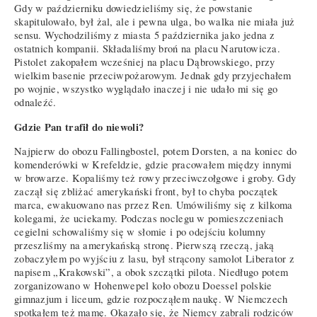
Gdy w październiku dowiedzieliśmy się, że powstanie
skapitulowało, był żal, ale i pewna ulga, bo walka nie miała już
sensu. Wychodziliśmy z miasta 5 października jako jedna z
ostatnich kompanii. Składaliśmy broń na placu Narutowicza.
Pistolet zakopałem wcześniej na placu Dąbrowskiego, przy
wielkim basenie przeciwpożarowym. Jednak gdy przyjechałem
po wojnie, wszystko wyglądało inaczej i nie udało mi się go
odnaleźć.
Gdzie Pan trafił do niewoli?
Najpierw do obozu Fallingbostel, potem Dorsten, a na koniec do
komenderówki w Krefeldzie, gdzie pracowałem między innymi
w browarze. Kopaliśmy też rowy przeciwczołgowe i groby. Gdy
zaczął się zbliżać amerykański front, był to chyba początek
marca, ewakuowano nas przez Ren. Umówiliśmy się z kilkoma
kolegami, że uciekamy. Podczas noclegu w pomieszczeniach
cegielni schowaliśmy się w słomie i po odejściu kolumny
przeszliśmy na amerykańską stronę. Pierwszą rzeczą, jaką
zobaczyłem po wyjściu z lasu, był strącony samolot Liberator z
napisem „Krakowski”, a obok szczątki pilota. Niedługo potem
zorganizowano w Hohenwepel koło obozu Doessel polskie
gimnazjum i liceum, gdzie rozpocząłem naukę. W Niemczech
spotkałem też mamę. Okazało się, że Niemcy zabrali rodziców