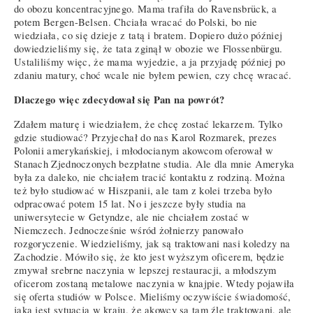
do obozu koncentracyjnego. Mama trafiła do Ravensbrück, a
potem Bergen-Belsen. Chciała wracać do Polski, bo nie
wiedziała, co się dzieje z tatą i bratem. Dopiero dużo później
dowiedzieliśmy się, że tata zginął w obozie we Flossenbürgu.
Ustaliliśmy więc, że mama wyjedzie, a ja przyjadę później po
zdaniu matury, choć wcale nie byłem pewien, czy chcę wracać.
Dlaczego więc zdecydował się Pan na powrót?
Zdałem maturę i wiedziałem, że chcę zostać lekarzem. Tylko
gdzie studiować? Przyjechał do nas Karol Rozmarek, prezes
Polonii amerykańskiej, i młodocianym akowcom oferował w
Stanach Zjednoczonych bezpłatne studia. Ale dla mnie Ameryka
była za daleko, nie chciałem tracić kontaktu z rodziną. Można
też było studiować w Hiszpanii, ale tam z kolei trzeba było
odpracować potem 15 lat. No i jeszcze były studia na
uniwersytecie w Getyndze, ale nie chciałem zostać w
Niemczech. Jednocześnie wśród żołnierzy panowało
rozgoryczenie. Wiedzieliśmy, jak są traktowani nasi koledzy na
Zachodzie. Mówiło się, że kto jest wyższym oficerem, będzie
zmywał srebrne naczynia w lepszej restauracji, a młodszym
oficerom zostaną metalowe naczynia w knajpie. Wtedy pojawiła
się oferta studiów w Polsce. Mieliśmy oczywiście świadomość,
jaka jest sytuacja w kraju, że akowcy są tam źle traktowani, ale