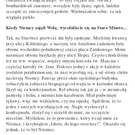
bombardowali cmentarz, wszędzie były dymy, ogień, ludzkie
szczątki ze zniszczonych grobów. Wyobrażałem sobie, że tak
wygląda piekło.
Kiedy Niemcy zajęli Wolę, wycofaliście się na Stare Miasto...
Tak, na Starówce pierwsze dni były spokojne. Mieliśmy kwaterę
przy ulicy Kilińskiego, a naszym, tzn. batalionu zadaniem była
obrona wschodnio-południowej części placu Zamkowego. Moim
natomiast obrona barykady przy ulicy Ślepej. Często chodziliśmy
też na tzw. wsparcie, między innymi kościoła św. Marcina i
częściej katedry św. Jana. Podczas jednej z akcji w katedrze
zostałem poinformowany, że nasi wycofują się, a od strony chóru
nacierają Niemcy. Patrząc przez okno sąsiedniego budynku,
zobaczyłem żołnierza biegnącego od wejścia w kierunku ołtarza.
Skrył się za konfesjonałem. Był ubrany tak jak ja – w niemiecką
panterkę i hełm, z niemieckim karabinem. Miał podwinięte
rękawy, więc nie widziałem, czy ma opaskę. Sądziłem, że to
jeden z naszych wycofujących się. Nagle wyskoczył z
konfesjonału, złożył się i strzelił do mnie, na szczęście
niecelnie. Myślałem, że to powstaniec, który wziął mnie za
Niemca, i krzyknąłem „Idioto, do kogo strzelasz!”. Okazało się
jednak, że to był Niemiec.