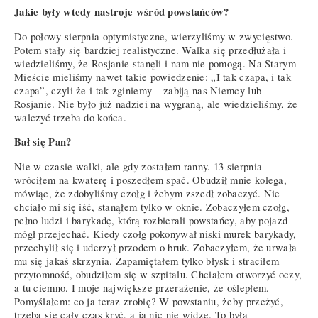
Jakie były wtedy nastroje wśród powstańców?
Do połowy sierpnia optymistyczne, wierzyliśmy w zwycięstwo.
Potem stały się bardziej realistyczne. Walka się przedłużała i
wiedzieliśmy, że Rosjanie stanęli i nam nie pomogą. Na Starym
Mieście mieliśmy nawet takie powiedzenie: „I tak czapa, i tak
czapa”, czyli że i tak zginiemy – zabiją nas Niemcy lub
Rosjanie. Nie było już nadziei na wygraną, ale wiedzieliśmy, że
walczyć trzeba do końca.
Bał się Pan?
Nie w czasie walki, ale gdy zostałem ranny. 13 sierpnia
wróciłem na kwaterę i poszedłem spać. Obudził mnie kolega,
mówiąc, że zdobyliśmy czołg i żebym zszedł zobaczyć. Nie
chciało mi się iść, stanąłem tylko w oknie. Zobaczyłem czołg,
pełno ludzi i barykadę, którą rozbierali powstańcy, aby pojazd
mógł przejechać. Kiedy czołg pokonywał niski murek barykady,
przechylił się i uderzył przodem o bruk. Zobaczyłem, że urwała
mu się jakaś skrzynia. Zapamiętałem tylko błysk i straciłem
przytomność, obudziłem się w szpitalu. Chciałem otworzyć oczy,
a tu ciemno. I moje największe przerażenie, że oślepłem.
Pomyślałem: co ja teraz zrobię? W powstaniu, żeby przeżyć,
trzeba się cały czas kryć, a ja nic nie widzę. To była