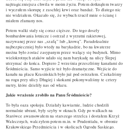
najtragiczniejsza chwila w moim życiu. Potem dotknąłem twarzy
i wyczułem skorupę z zaschłej krwi oraz bandaż. To dlatego nic
nie widziałem. Okazało się, że wybuch rzucił mnie o ścianę i
miałem złamany nos.
Potem walki stały się coraz cięższe. Do tego doszły
bombardowania lotnicze i ostrzał z wyrzutni rakietowej,
nazywanej przez nas „szafą” lub „krową”. Paradoksalnie
najbezpieczniej było wtedy na barykadzie, bo na kwaterze
można było zostać zasypanym przez walący się budynek. Mimo
wielokrotnych ataków udało się nam barykadę na ulicy Ślepej
utrzymać do końca. Dopiero 2 września przeszliśmy kanałami do
Śródmieścia. Samo wyjście też było dramatyczne. Wejście do
kanału na placu Krasińskich było już pod ostrzałem. Czekaliśmy
na rogu przy ulicy Długiej i skokami pokonywaliśmy te cztery
metry, które dzieliły nas od włazu.
Jakie wrażenie zrobiło na Panu Śródmieście?
To była oaza spokoju. Działały kawiarnie, ludzie chodzili
normalnie ubrani, były szyby w oknach. Gdy po walkach na
Starówce awansowałem na starszego strzelca i dostałem Krzyż
Walecznych, walczyłem potem m.in. w Prudentialu, w obronie
Krakowskiego Przedmieścia i w okolicach Ogrodu Saskiego.