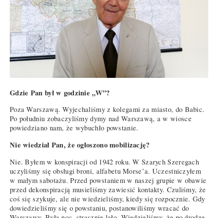
Gdzie Pan był w godzinie „W”?
Poza Warszawą. Wyjechaliśmy z kolegami za miasto, do Babic.
Po południu zobaczyliśmy dymy nad Warszawą, a w wiosce
powiedziano nam, że wybuchło powstanie.
Nie wiedział Pan, że ogłoszono mobilizację?
Nie. Byłem w konspiracji od 1942 roku. W Szarych Szeregach
uczyliśmy się obsługi broni, alfabetu Morse’a. Uczestniczyłem
w małym sabotażu. Przed powstaniem w naszej grupie w obawie
przed dekonspiracją musieliśmy zawiesić kontakty. Czuliśmy, że
coś się szykuje, ale nie wiedzieliśmy, kiedy się rozpocznie. Gdy
dowiedzieliśmy się o powstaniu, postanowiliśmy wracać do
Warszawy. Była noc, strasznie lało. Wiedzieliśmy, że po drodze