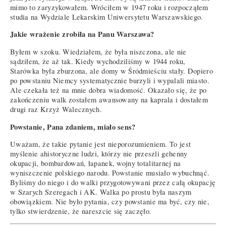
mimo to zaryzykowałem. Wróciłem w 1947 roku i rozpocząłem
studia na Wydziale Lekarskim Uniwersytetu Warszawskiego.
Jakie wrażenie zrobiła na Panu Warszawa?
Byłem w szoku. Wiedziałem, że była niszczona, ale nie
sądziłem, że aż tak. Kiedy wychodziliśmy w 1944 roku,
Starówka była zburzona, ale domy w Śródmieściu stały. Dopiero
po powstaniu Niemcy systematycznie burzyli i wypalali miasto.
Ale czekała też na mnie dobra wiadomość. Okazało się, że po
zakończeniu walk zostałem awansowany na kaprala i dostałem
drugi raz Krzyż Walecznych.
Powstanie, Pana zdaniem, miało sens?
Uważam, że takie pytanie jest nieporozumieniem. To jest
myślenie ahistoryczne ludzi, którzy nie przeszli gehenny
okupacji, bombardowań, łapanek, wojny totalitarnej na
wyniszczenie polskiego narodu. Powstanie musiało wybuchnąć.
Byliśmy do niego i do walki przygotowywani przez całą okupację
w Szarych Szeregach i AK. Walka po prostu była naszym
obowiązkiem. Nie było pytania, czy powstanie ma być, czy nie,
tylko stwierdzenie, że nareszcie się zaczęło.